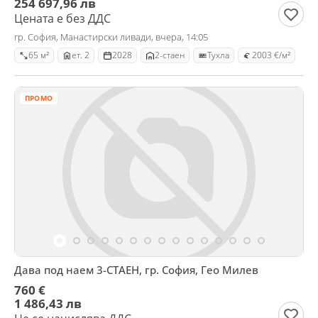
254 697,96 лв
Цената е без ДДС
гр. София, Манастирски ливади, вчера, 14:05
65 м²
ет. 2
2028
2-стаен
Тухла
2003 €/м²
ПРОМО
Дава под наем 3-СТАЕН, гр. София, Гео Милев
760 €
1 486,43 лв