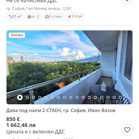
Не се начислява ДДС
гр. София, Гео Милев, вчера, 12:01
85 м²
ет. 2
3-стаен
9 €/м²
ПРОМО
Дава под наем 2-СТАЕН, гр. София, Иван Вазов
850 €
1 662,46 лв
Цената е с включен ДДС