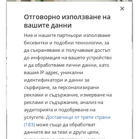
×
Отговорно използване на
вашите данни
Ние и нашите партньори използваме
бисквитки и подобни технологии, за
да съхраняваме и получаваме достъп
Дава под наем 2-СТАЕН, гр. София, Яворов
до информация на вашето устройство
700 €
и да обработваме лични данни, като
1 369,08 лв
вашия IP адрес, уникални
Не се начислява ДДС
идентификатори и данни за
гр. София, Яворов, вчера, 16:37
сърфиране, за персонализирани
50 м²
ет. 3
2-стаен
14 €/м²
реклами и съдържание, измерване на
реклами и съдържание, анализ на
аудиторията и подобряване на
ПРОМО
услугите.
Доставчици от трети страни
(183)
може също да обработват
данните ви за тези и други цели,