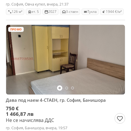
гр. София, Овча купел, вчера, 21:37
126 м²
ет. 5
2027
3-стаен
Тухла
1944 €/м²
ПРОМО
Дава под наем 4-СТАЕН, гр. София, Банишора
750 €
1 466,87 лв
Не се начислява ДДС
гр. София, Банишора, вчера, 19:57