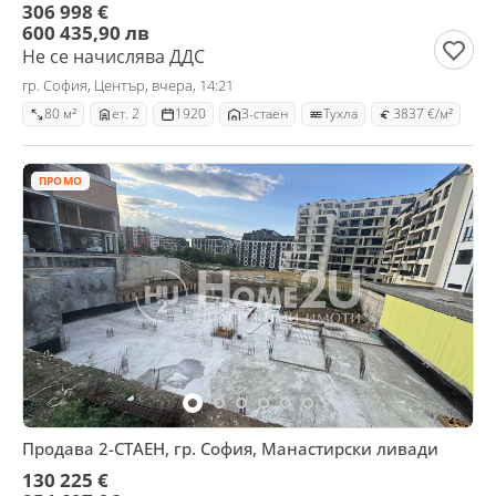
306 998 €
600 435,90 лв
Не се начислява ДДС
гр. София, Център, вчера, 14:21
80 м²
ет. 2
1920
3-стаен
Тухла
3837 €/м²
ПРОМО
Продава 2-СТАЕН, гр. София, Манастирски ливади
130 225 €