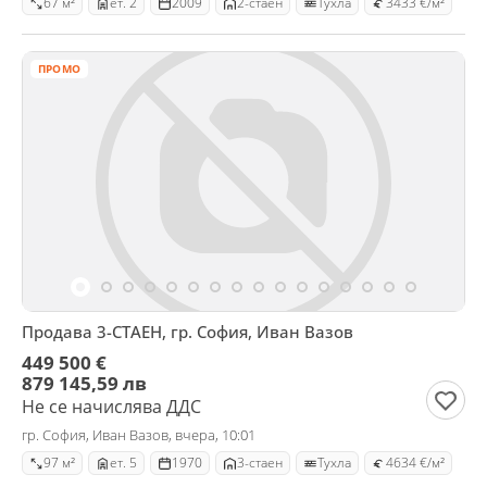
67 м²
ет. 2
2009
2-стаен
Тухла
3433 €/м²
ПРОМО
Продава 3-СТАЕН, гр. София, Иван Вазов
449 500 €
879 145,59 лв
Не се начислява ДДС
гр. София, Иван Вазов, вчера, 10:01
97 м²
ет. 5
1970
3-стаен
Тухла
4634 €/м²