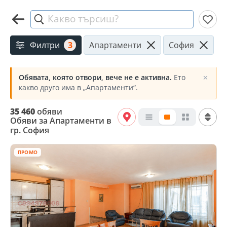
Какво търсиш?
Филтри
3
Апартаменти
София
Обявата, която отвори, вече не е активна.
Ето
✕
какво друго има в „Апартаменти“.
35 460
обяви
Обяви за Апартаменти в
гр. София
ПРОМО