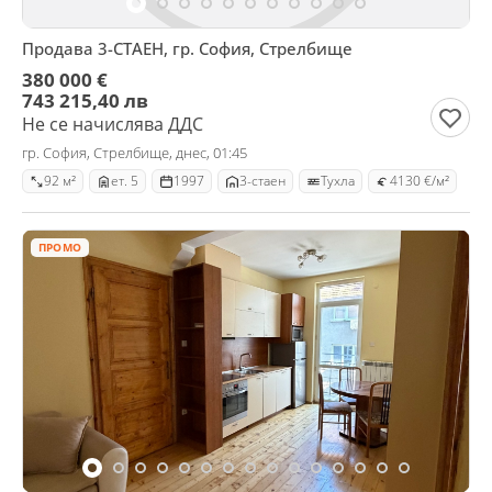
Продава 3-СТАЕН, гр. София, Стрелбище
380 000 €
743 215,40 лв
Не се начислява ДДС
гр. София, Стрелбище, днес, 01:45
92 м²
ет. 5
1997
3-стаен
Тухла
4130 €/м²
ПРОМО