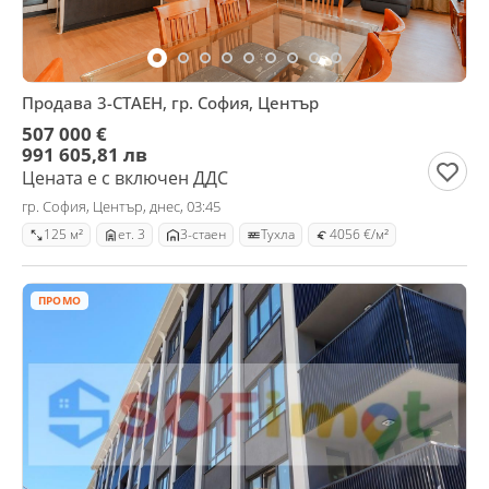
Продава 3-СТАЕН, гр. София, Център
507 000 €
991 605,81 лв
Цената е с включен ДДС
гр. София, Център, днес, 03:45
125 м²
ет. 3
3-стаен
Тухла
4056 €/м²
ПРОМО