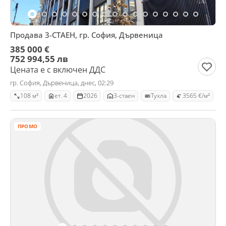
Продава 3-СТАЕН, гр. София, Дървеница
385 000 €
752 994,55 лв
Цената е с включен ДДС
гр. София, Дървеница, днес, 02:29
108 м²
ет. 4
2026
3-стаен
Тухла
3565 €/м²
ПРОМО