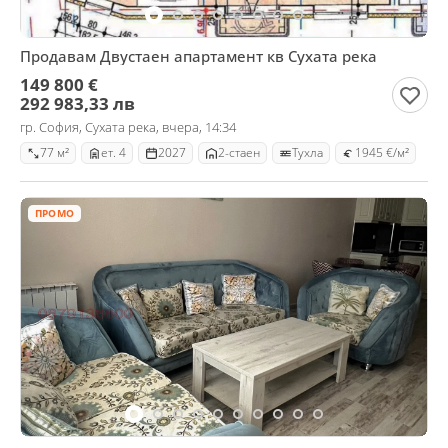
Продавам Двустаен апартамент кв Сухата река
149 800 €
292 983,33 лв
гр. София, Сухата река, вчера, 14:34
77 м²
ет. 4
2027
2-стаен
Тухла
1945 €/м²
ПРОМО