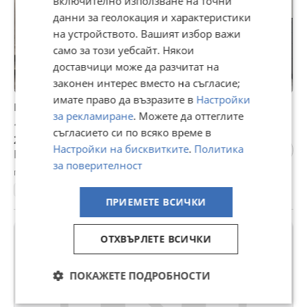
включително използване на точни
данни за геолокация и характеристики
на устройството. Вашият избор важи
само за този уебсайт. Някои
доставчици може да разчитат на
законен интерес вместо на съгласие;
имате право да възразите в
Настройки
Продава 1-СТАЕН, гр. София, Овча купел
за рекламиране
. Можете да оттеглите
129 900 €
съгласието си по всяко време в
254 062,32 лв
Настройки на бисквитките
.
Политика
Не се начислява ДДС
за поверителност
гр. София, Овча купел, вчера, 16:25
42 м²
1-стаен
Тухла
3093 €/м²
ПРИЕМЕТЕ ВСИЧКИ
ПРОМО
ОТХВЪРЛЕТЕ ВСИЧКИ
ПОКАЖЕТЕ ПОДРОБНОСТИ