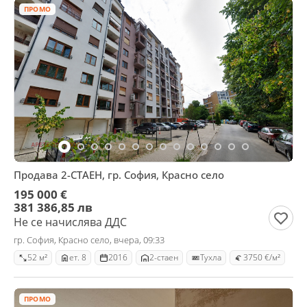
ПРОМО
Продава 2-СТАЕН, гр. София, Красно село
195 000 €
381 386,85 лв
Не се начислява ДДС
гр. София, Красно село, вчера, 09:33
52 м²
ет. 8
2016
2-стаен
Тухла
3750 €/м²
ПРОМО