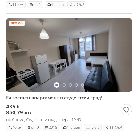
110 м²
ет. 1
4-стаен
7 €/м²
ПРОМО
Едностаен апартамент в студентски град!
435 €
850,79 лв
гр. София, Студентски град, вчера, 19:49
40 м²
ет. 9
2018
1-стаен
Тухла
11 €/м²