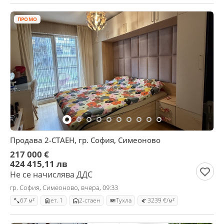
ПРОМО
Продава 2-СТАЕН, гр. София, Симеоново
217 000 €
424 415,11 лв
Не се начислява ДДС
гр. София, Симеоново, вчера, 09:33
67 м²
ет. 1
2-стаен
Тухла
3239 €/м²