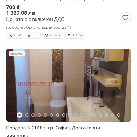
700 €
1 369,08 лв
Цената е с включен ДДС
гр. София, Овча купел, вчера, 22:41
70 м²
ет. 5
2-стаен
10 €/м²
ПРОМО
Продава 3-СТАЕН, гр. София, Драгалевци
339 000 €