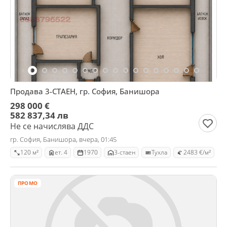
Продава 3-СТАЕН, гр. София, Банишора
298 000 €
582 837,34 лв
Не се начислява ДДС
гр. София, Банишора, вчера, 01:45
120 м²
ет. 4
1970
3-стаен
Тухла
2483 €/м²
ПРОМО