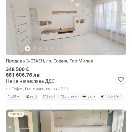
Продава 3-СТАЕН, гр. София, Гео Милев
348 500 €
681 606,76 лв
Не се начислява ДДС
гр. София, Гео Милев, вчера, 17:13
80 м²
ет. 3
1960
3-стаен
Тухла
4356 €/м²
ПРОМО