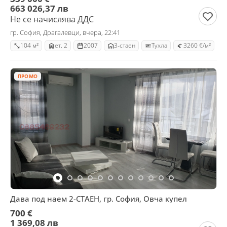
663 026,37 лв
Не се начислява ДДС
гр. София, Драгалевци, вчера, 22:41
104 м²
ет. 2
2007
3-стаен
Тухла
3260 €/м²
ПРОМО
Дава под наем 2-СТАЕН, гр. София, Овча купел
700 €
1 369,08 лв