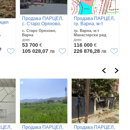
Продава ПАРЦЕЛ,
Продава ПАРЦЕЛ,
рцел
с. Старо Оряхово,
гр. Варна, м-т
област Варна
Манастирски рид
с. Старо Оряхово,
гр. Варна, м-т
,
Варна
Манастирски рид
днес
днес
53 700
116 000
€
€
е
105 028,07
226 876,28
лв
лв
РЦЕЛ,
Продава ПАРЦЕЛ,
Продава ПАРЦЕЛ,
П