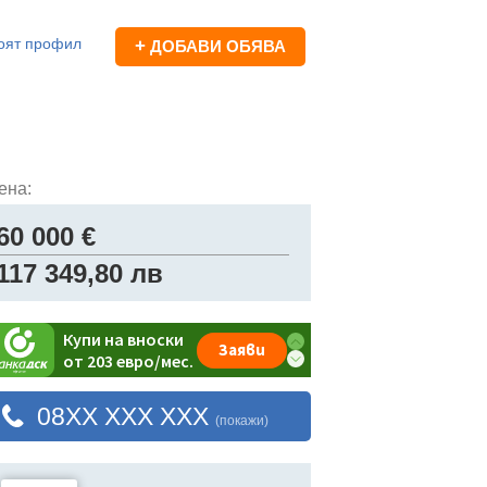
оят профил
+
ДОБАВИ ОБЯВА
ена:
60 000 €
117 349,80 лв
08XX XXX XXX
(покажи)