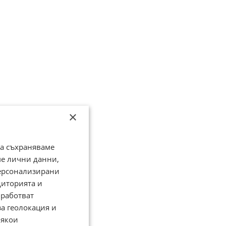
×
да съхраняваме
ме лични данни,
персонализирани
диторията и
работват
за геолокация и
Някои