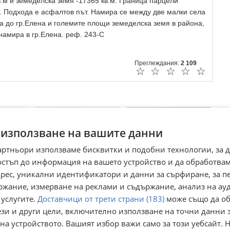
.м и земеделска земя -17365 кв.м. Граница парцели
 Подхода е асфалтов път. Намира се между две малки села
а до гр.Елена и големите площи земеделска земя в района,
намира в гр.Елена. реф. 243-C
Преглеждания:
2 109
☆
☆
☆
☆
☆
 използване на вашите данни
артньори използваме бисквитки и подобни технологии, за 
остъп до информация на вашето устройство и да обработва
адрес, уникални идентификатори и данни за сърфиране, за 
ржание, измерване на реклами и съдържание, анализ на ау
РЦЕЛ,
Продава ПАРЦЕЛ,
Продава ПАРЦЕЛ,
с. Полско
 услугите.
Доставчици от трети страни (183)
може също да об
с. Чернолик, област
 рид
Пъдарево, област
с. Полско Пъдарево,
ези и други цели, включително използване на точни данни 
Силистра
Сливен
с. Чернолик, Силистра
ид
Сливен
на устройството. Вашият избор важи само за този уебсайт. 
днес
днес