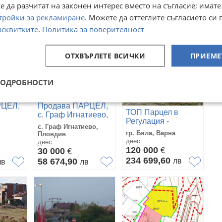
42 000
€
6 500
€
 да разчитат на законен интерес вместо на съгласие; имате
82 144,86
лв
12 712,90
лв
лв
тройки за рекламиране
. Можете да оттеглите съгласието си 
исквитките
.
Политика за поверителност
ОТХВЪРЛЕТЕ ВСИЧКИ
ПРИЕМЕ
ПОДРОБНОСТИ
РЦЕЛ,
Продава ПАРЦЕЛ,
ТОП Парцел в
,
с. Граф Игнатиево,
Регулация -
див
област Пловдив
с. Граф Игнатиево,
гр.Бяла, Варненско
гр. Бяла, Варна
Пловдив
днес
днес
120 000
30 000
€
€
234 699,60
58 674,90
лв
лв
лв