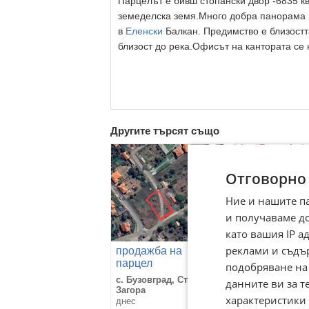
Парцелът е бивш стопански двор -6835 кв
земеделска земя.Много добра панорама .
в
Еленски
Балкан. Предимство е близостт
близост до река.Офисът на кантората се 
Другите търсят също
Отговорно
Ние и нашите п
и получаваме д
като вашия IP 
реклами и съдъ
продажба на
Продава ПА
парцел
гр. Варна, м-т
подобряване на
Манастирски
с. Бузовград, Стара
гр. Варна, м-т
данните ви за т
Загора
Манастирски р
характеристики 
днес
днес