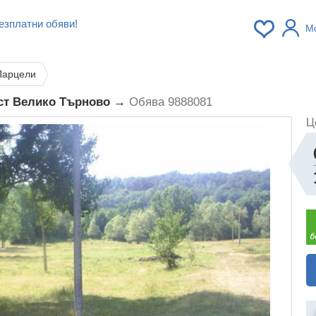
езплатни обяви!
М
Парцели
аст Велико Търново →
Обява 9888081
Ц