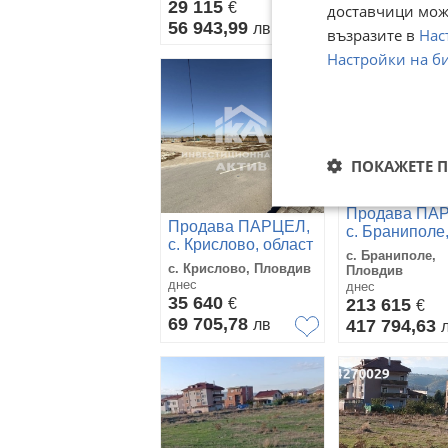
29 115
59 500
€
€
доставчици може
56 943,99
116 371,89
лв
възразите в
Нас
Настройки на б
ПОКАЖЕТЕ 
Продава ПА
Продава ПАРЦЕЛ,
с. Браниполе
с. Крислово, област
област Плов
с. Браниполе,
Пловдив
с. Крислово, Пловдив
Пловдив
днес
днес
35 640
€
213 615
€
69 705,78
лв
417 794,63