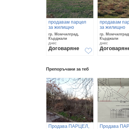
продавам парцел
продавам па
за жилищно
за жилищно
строителство
строителство
гр. Момчилград,
гр. Момчилград
Кърджали
Кърджали
днес
днес
Договаряне
Договарян
Препоръчани за теб
Продава ПАРЦЕЛ,
Продава ПА