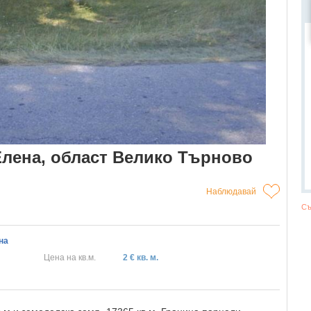
Елена, област Велико Търново
Наблюдавай
Съ
на
Цена на кв.м.
2 € кв. м.