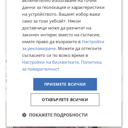
включително използване на точни
данни за геолокация и характеристики
на устройството. Вашият избор важи
само за този уебсайт. Някои
доставчици може да разчитат на
законен интерес вместо на съгласие;
имате право да възразите в
Настройки
за рекламиране
. Можете да оттеглите
съгласието си по всяко време в
Man Tgx 18.440
Настройки на бисквитките
.
Политика
14 000 €
за поверителност
27 381,62 лв
Цената е без ДДС
ПРИЕМЕТЕ ВСИЧКИ
гр. Аксаково, Варна, днес, 14:52
ОТХВЪРЛЕТЕ ВСИЧКИ
ПРОМО
ПОКАЖЕТЕ ПОДРОБНОСТИ