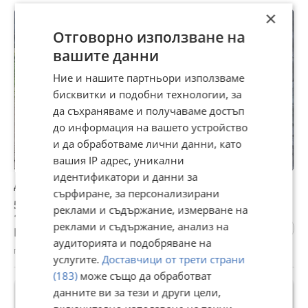
×
ПРОМО
Отговорно използване на
вашите данни
Ние и нашите партньори използваме
бисквитки и подобни технологии, за
да съхраняваме и получаваме достъп
до информация на вашето устройство
и да обработваме лични данни, като
вашия IP адрес, уникални
идентификатори и данни за
Дава под наем МЯСТО, гр. Аксаково, област Варна
сърфиране, за персонализирани
550 €
реклами и съдържание, измерване на
1 075,71 лв
реклами и съдържание, анализ на
Цената е без ДДС
аудиторията и подобряване на
гр. Аксаково, Варна, 06 август
услугите.
Доставчици от трети страни
(183)
може също да обработват
ПРОМО
данните ви за тези и други цели,