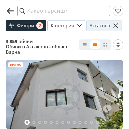
Какво търсиш?
Филтри
2
Категория
Аксаково
3 859
обяви
Обяви в Аксаково - област
Варна
ПРОМО