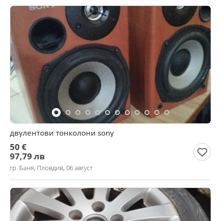
двулентови тонколони sony
50 €
97,79 лв
гр. Баня, Пловдив, 06 август