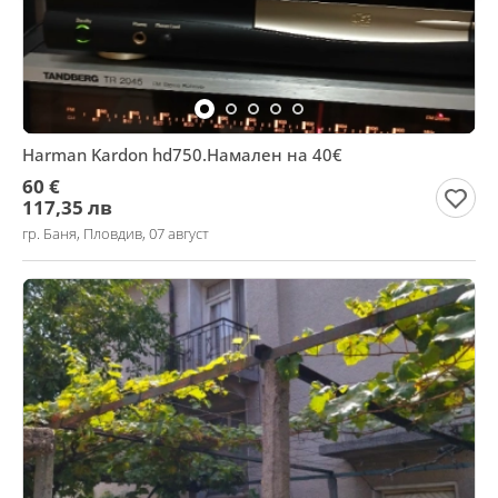
Harman Kardon hd750.Намален на 40€
60 €
117,35 лв
гр. Баня, Пловдив, 07 август