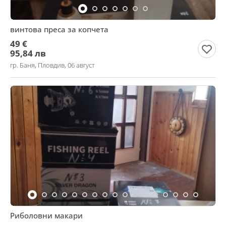
винтова преса за копчета
49 €
95,84 лв
гр. Баня, Пловдив, 06 август
Риболовни макари