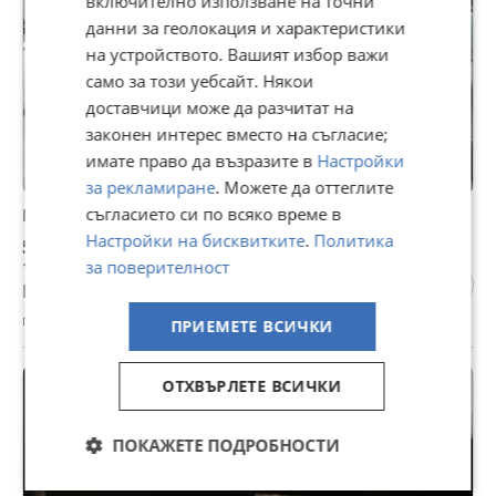
включително използване на точни
данни за геолокация и характеристики
на устройството. Вашият избор важи
само за този уебсайт. Някои
доставчици може да разчитат на
законен интерес вместо на съгласие;
имате право да възразите в
Настройки
за рекламиране
. Можете да оттеглите
съгласието си по всяко време в
Honda Cr-v
Настройки на бисквитките
.
Политика
52 €
101,70 лв
за поверителност
Не се начислява ДДС
гр. Баня, Пловдив, 07 август
ПРИЕМЕТЕ ВСИЧКИ
ОТХВЪРЛЕТЕ ВСИЧКИ
ПОКАЖЕТЕ ПОДРОБНОСТИ