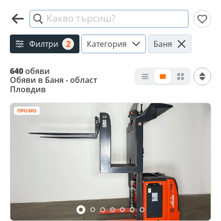
Какво търсиш?
Филтри
2
Категория
Баня
640
обяви
Обяви в Баня - област
Пловдив
ПРОМО