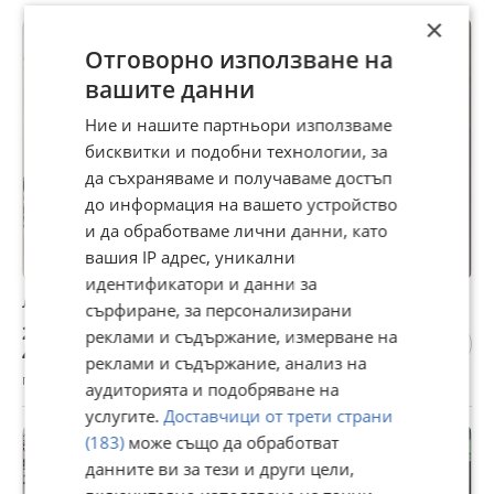
×
Отговорно използване на
вашите данни
Ние и нашите партньори използваме
бисквитки и подобни технологии, за
да съхраняваме и получаваме достъп
до информация на вашето устройство
и да обработваме лични данни, като
вашия IP адрес, уникални
идентификатори и данни за
ЛЕД КРУШКИ НВ3-Н11
сърфиране, за персонализирани
20,45 €
реклами и съдържание, измерване на
40 лв
реклами и съдържание, анализ на
гр. Баня, Пловдив, 07 август
аудиторията и подобряване на
услугите.
Доставчици от трети страни
(183)
може също да обработват
данните ви за тези и други цели,