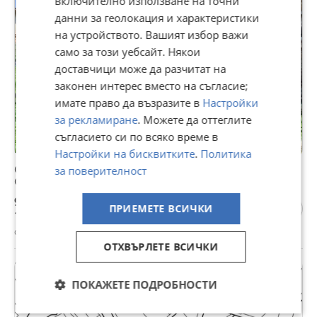
включително използване на точни
данни за геолокация и характеристики
на устройството. Вашият избор важи
само за този уебсайт. Някои
доставчици може да разчитат на
законен интерес вместо на съгласие;
имате право да възразите в
Настройки
за рекламиране
. Можете да оттеглите
съгласието си по всяко време в
Настройки на бисквитките
.
Политика
Оригинален спойлер за предна броня за Mercedes
за поверителност
GLC (X253, C253) AMG Face/ Мерцедес Джи Ел Це (19-
22)
90 €
ПРИЕМЕТЕ ВСИЧКИ
176,02 лв
с. Бенковски, Варна, 05 август
ОТХВЪРЛЕТЕ ВСИЧКИ
ПОКАЖЕТЕ ПОДРОБНОСТИ