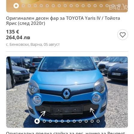
Оригинален десен фар за TOYOTA Yaris IV / Тойота
Ярис (след 2020г)
135 €
264,04 лв
с. Бенковски, Варна, 05 август
Оригинална предна стойка за рег. номер за Peugeot