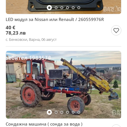
LED модул за Nissan или Renault / 260559976R
40 €
78,23 лв
с. Бенковски, Варна, 06 август
Сондажна машина ( сонда за вода )