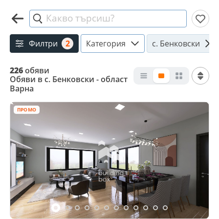
Какво търсиш?
Филтри
2
Категория
с. Бенковски
226
обяви
Обяви в с. Бенковски - област
Варна
ПРОМО