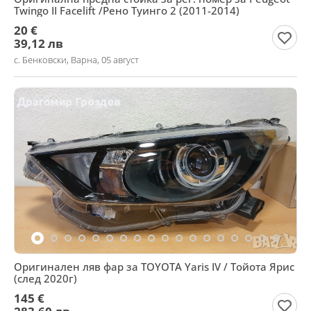
Twingo II Facelift /Рено Туинго 2 (2011-2014)
20 €
39,12 лв
с. Бенковски, Варна, 05 август
Оригинален ляв фар за TOYOTA Yaris IV / Тойота Ярис
(след 2020г)
145 €