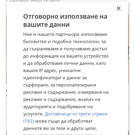
с. Бенковски, Варна, 06 август
×
Отговорно използване на
вашите данни
Ние и нашите партньори използваме
бисквитки и подобни технологии, за
да съхраняваме и получаваме достъп
до информация на вашето устройство
и да обработваме лични данни, като
вашия IP адрес, уникални
идентификатори и данни за
сърфиране, за персонализирани
Оригинална радиаторна решетка за VW T-cross /
реклами и съдържание, измерване на
Фолксваген Т-крос (2019-2023)
реклами и съдържание, анализ на
100 €
аудиторията и подобряване на
195,58 лв
услугите.
Доставчици от трети страни
с. Бенковски, Варна, 05 август
(183)
може също да обработват
данните ви за тези и други цели,