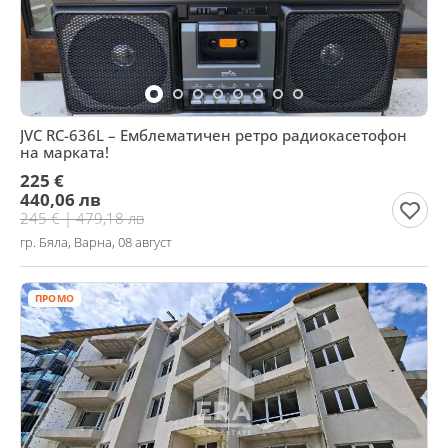
JVC RC-636L – Емблематичен ретро радиокасетофон
на марката!
225 €
440,06 лв
245 € | 479,18 лв
гр. Бяла, Варна, 08 август
ПРОМО