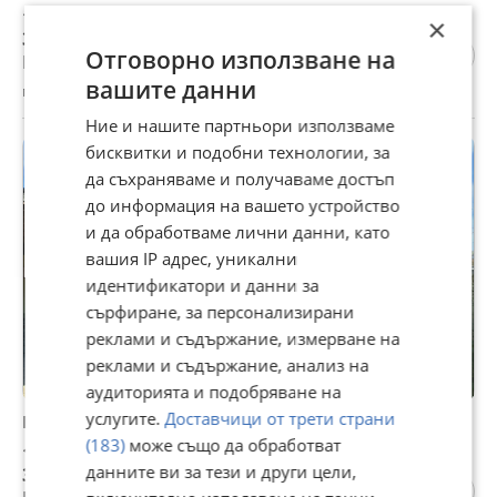
160 000 €
×
312 932,80 лв
Отговорно използване на
Цената е с включен ДДС
вашите данни
гр. Бяла, Варна, 08 август
Ние и нашите партньори използваме
бисквитки и подобни технологии, за
ПРОМО
да съхраняваме и получаваме достъп
до информация на вашето устройство
и да обработваме лични данни, като
вашия IP адрес, уникални
идентификатори и данни за
сърфиране, за персонализирани
реклами и съдържание, измерване на
реклами и съдържание, анализ на
аудиторията и подобряване на
услугите.
Доставчици от трети страни
Продава КЪЩА, гр. Бяла, област Варна
(183)
може също да обработват
165 000 €
данните ви за тези и други цели,
322 711,95 лв