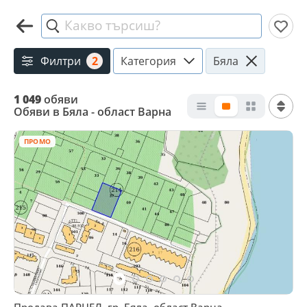
Какво търсиш?
Филтри
2
Категория
Бяла
1 049
обяви
Обяви в Бяла - област Варна
ПРОМО