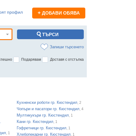
оят профил
+
ДОБАВИ ОБЯВА
Запиши търсенето
Спешно
Подарявам
Доставя с отстъпка
Кухненски роботи гр. Кюстендил
, 2
Чопъри и пасатори гр. Кюстендил
, 4
Мултикукъри гр. Кюстендил
, 1
.
Кани гр. Кюстендил
, 1
Гофретници гр. Кюстендил
, 1
ндил
, 1
Хлебопекарни гр. Кюстендил
, 1