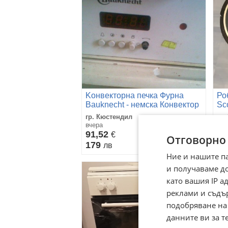
Kонвекторна печка Фурна
Ро
Bauknecht - немска Конвектор
Sc
с вентилатор
гр. Кюстендил
гр.
Стъклокерамичен плот с 4
вчера
07 
котлона
91,52
11
€
Отговорно
179
21
лв
Ние и нашите п
и получаваме д
като вашия IP 
реклами и съдъ
подобряване на
данните ви за т