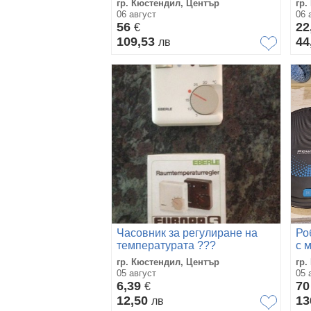
гр. Кюстендил, Център
гр.
Пр
06 август
06 
Tu
56
22
€
109,53
44
лв
Часовник за регулиране на
Ро
температурата ???
с 
гр. Кюстендил, Център
гр.
05 август
05 
6,39
7
€
12,50
13
лв