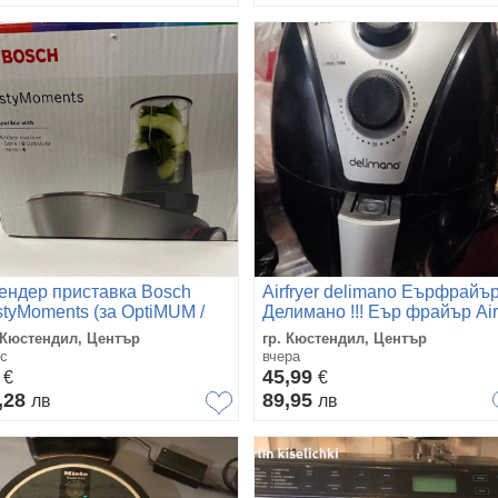
ендер приставка Bosch
Airfryer delimano Еърфрайъ
styMoments (за OptiMUM /
Делимано !!! Еър фрайър Air
ie 6)
fryer Мултикукър Фритюрник
 Кюстендил, Център
гр. Кюстендил, Център
горещ въздух
с
вчера
9
45,99
€
€
,28
89,95
лв
лв