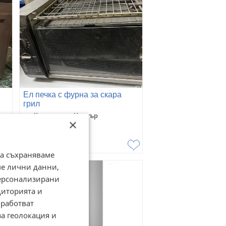
Ел печка с фурна за скара
грил
гр. Кюстендил, Център
×
07 август
63,91
€
125
лв
да съхраняваме
ме лични данни,
персонализирани
диторията и
работват
за геолокация и