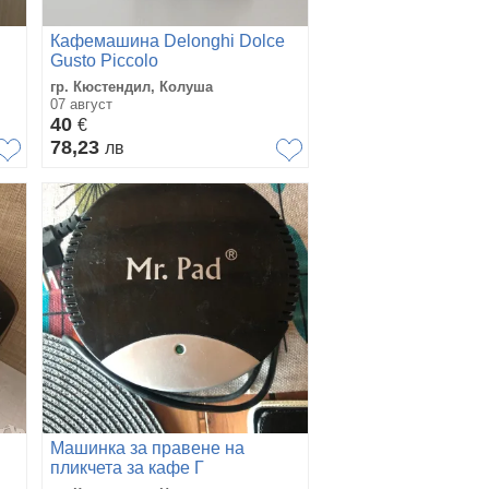
Кафемашина Delonghi Dolce
Gusto Piccolo
гр. Кюстендил, Колуша
07 август
40
€
78,23
лв
Машинка за правене на
пликчета за кафе Г