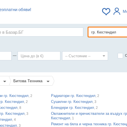
езплатни обяви!
М
—
а
Битова Техника
и гр. Кюстендил
Радиатори гр. Кюстендил
, 2
, 2
гр. Кюстендил
Сушилни гр. Кюстендил
, 2
, 3
 Кюстендил
Блендери гр. Кюстендил
, 8
, 2
гр. Кюстендил
Овлажнители и пречистватели за въздух гр
, 3
Кюстендил
, 1
стендил
, 4
Ремонт на бяла и черна техника гр. Кюсте
Кюстендил
, 3