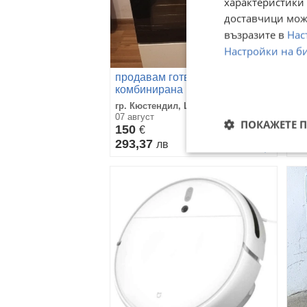
характеристики 
доставчици може
възразите в
Нас
Настройки на б
продавам готварска печка
Пе
комбинирана на ток и газ-
vestfrost
гр. Кюстендил, Център
гр.
07 август
07 
ПОКАЖЕТЕ 
150
До
€
293,37
лв