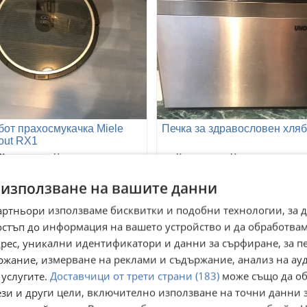
бот прахосмукачка Miele
Печка за здравословен хляб
out RX1
 Кюстендил, Център
гр. Кюстендил, Център
август
07 август
1,97
102,77
€
€
 използване на вашите данни
8,99
201
лв
лв
артньори използваме бисквитки и подобни технологии, за 
остъп до информация на вашето устройство и да обработва
адрес, уникални идентификатори и данни за сърфиране, за 
ржание, измерване на реклами и съдържание, анализ на ау
 услугите.
Доставчици от трети страни (183)
може също да об
ези и други цели, включително използване на точни данни 