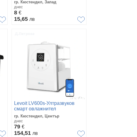
Елдом Инвест
гр. Кюстендил, Запад
днес
8
€
15,65
лв
Levoit LV600s-Ултразвуков
смарт овлажнител
гр. Кюстендил, Център
днес
79
€
154,51
лв