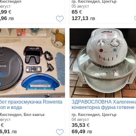
 Кюстендил
гр. Кюстендил, Център
ахосмукачка Electrolux
Таймер, Черна
август
05 август
rbo Z и Айко Aycо
,99
65
€
€
,96
127,13
лв
лв
бот прахосмукачка Rowenta
ЗДРАВОСЛОВНА Халогенн
моп и вода
конвекторна фурна готвене 
горещ въздух
 Кюстендил, Бял камък
гр. Кюстендил, Център
август
04 август
0
35,53
€
€
6,91
69,49
лв
лв