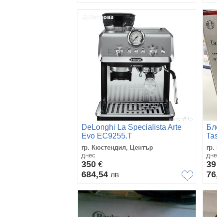
DeLonghi La Specialista Arte
Бл
Evo EC9255.T
Ta
Ser
гр. Кюстендил, Център
гр.
днес
дне
350
3
€
684,54
76
лв