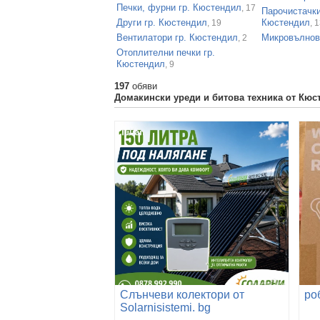
Печки, фурни гр. Кюстендил
, 17
Парочистачки
Други гр. Кюстендил
Кюстендил
, 19
, 
Вентилатори гр. Кюстендил
Микровълнов
, 2
Отоплителни печки гр.
Кюстендил
, 9
197
обяви
Домакински уреди и битова техника от Кюс
Слънчеви колектори от
ро
Solarnisistemi. bg