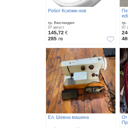
Робот Ксиоми нов
Пе
edi
гр. Кюстендил
гр.
07 август
07 
145,72
2
€
285
46
лв
Ел. Шевна машина
От 
Пр
Пр