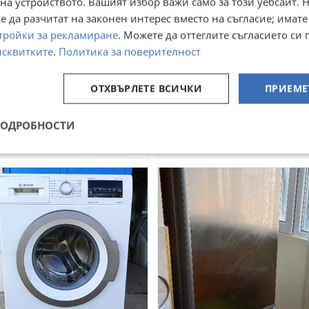
на устройството. Вашият избор важи само за този уебсайт. 
 да разчитат на законен интерес вместо на съгласие; имате
тройки за рекламиране
. Можете да оттеглите съгласието си 
исквитките
.
Политика за поверителност
ралня Бош на части
Резервни части за слънчеви
ОТХВЪРЛЕТЕ ВСИЧКИ
ПРИЕМЕ
колектори
 Кюстендил, Никола Въжаров
гр. Кюстендил, Център
август
07 август
ПОДРОБНОСТИ
говаряне
1,79
€
3,50
лв