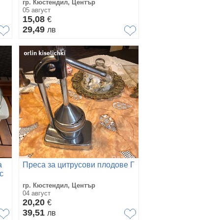
гр. Кюстендил, Център
05 август
15,08
€
29,49
лв
а
Преса за цитрусови плодове Г
с
гр. Кюстендил, Център
04 август
20,20
€
39,51
лв