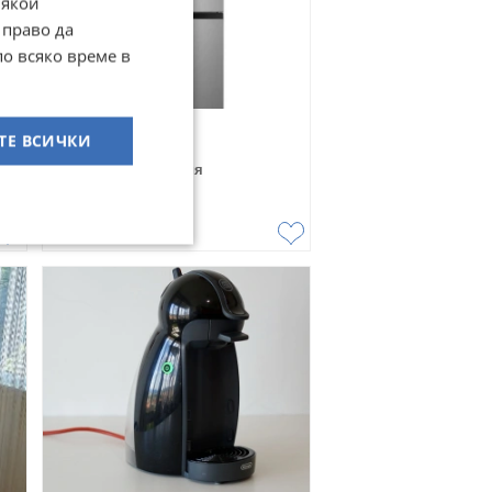
Някои
 право да
по всяко време в
Хладилник нов
ТЕ ВСИЧКИ
гр. Кюстендил, Капия
07 август
296,55
€
580
лв