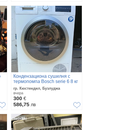
р
Кондензациона сушилня с
термопомпа Bosch serie 6 8 кг
 с
А+++
гр. Кюстендил, Бузлуджа
вчера
300
€
586,75
лв