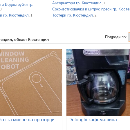
Абсорбатори гр. Кюстендил
, 1
 и Водоструйки гр.
Сокоизстисквачки и цитрус преси гр. Кюст
13
и гр. Кюстендил
Тостери гр. Кюстендил
, 1
, 2
Подреди по:
тендил, област Кюстендил
бот за миене на прозорци
Delonghi кафемашина