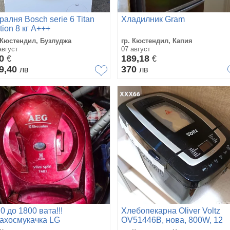
ралня Bosch serie 6 Titan
Хладилник Gram
tion 8 кг А+++
 Кюстендил, Бузлуджа
гр. Кюстендил, Капия
август
07 август
40
189,18
€
€
9,40
370
лв
лв
0 до 1800 вата!!!
Хлебопекарна Oliver Voltz
ахосмукачка LG
OV51446B, нова, 800W, 12
ахосмукачка AEG
програми, LCD дисплей,