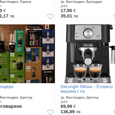
 Кюстендил, Герена
гр. Кюстендил, Бузлуджа
с
днес
00
17,90
€
€
1,17
35,01
лв
лв
ендери
DeLonghi Stilosa – Еспресо
машина с па
 Кюстендил, Център
гр. Кюстендил, Център
с
днес
говаряне
69,99
€
136,89
лв