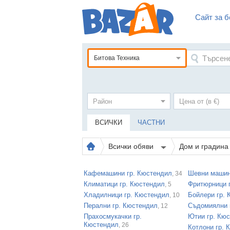
Сайт за б
Битова Техника
ВСИЧКИ
ЧАСТНИ
Всички обяви
Дом и градин
Кафемашини гр. Кюстендил
Шевни машин
, 34
Климатици гр. Кюстендил
Фритюрници 
, 5
Хладилници гр. Кюстендил
Бойлери гр.
, 10
Перални гр. Кюстендил
Съдомиялни 
, 12
Прахосмукачки гр.
Ютии гр. Кю
Кюстендил
, 26
Котлони гр. 