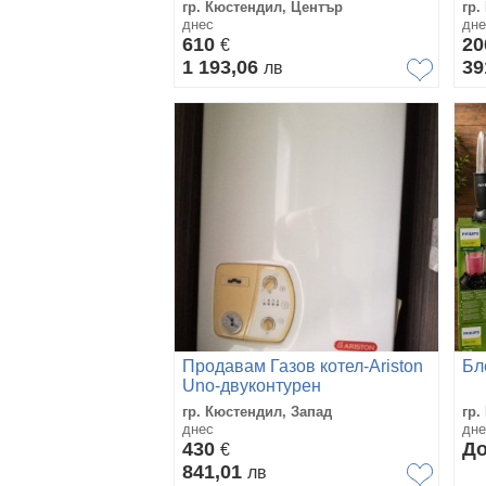
гр. Кюстендил, Център
гр.
днес
дне
610
2
€
1 193,06
39
лв
Продавам Газов котел-Ariston
Бл
Uno-двуконтурен
гр. Кюстендил, Запад
гр.
днес
дне
430
До
€
841,01
лв