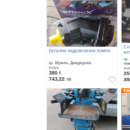
Сп
бутални хидравлични помпи
ко
гр.
гр. Шумен, Дивдядово
ги
вчера
вче
380
€
2
743,22
лв
49