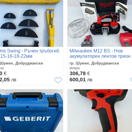
ms Swing - Ръчен тръбогиб
Milwaukee M12 BS - Нов
-15-16-18-22мм
акумулаторен лентов трион 
банцинг 2х12V 4.0Ah
 Шумен, Добруджански
гр. Шумен, Добруджански
ра
вчера
80
306,78
€
€
2,05
600,01
лв
лв