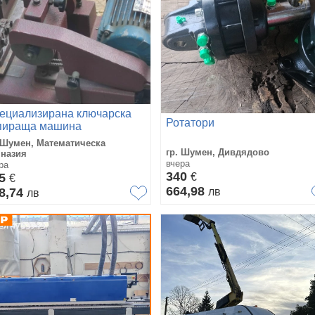
ециализирана ключарска
Ротатори
пираща машина
 Шумен, Математическа
гр. Шумен, Дивдядово
мназия
вчера
ра
340
55
€
€
664,98
8,74
лв
лв