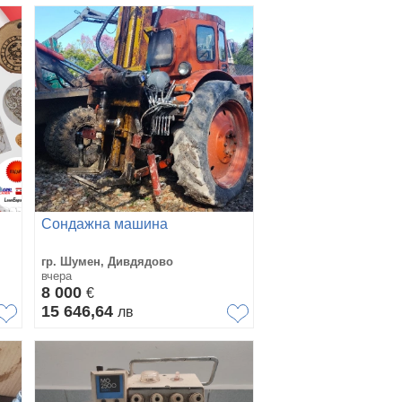
Сондажна машина
гр. Шумен, Дивдядово
вчера
8 000
€
15 646,64
лв