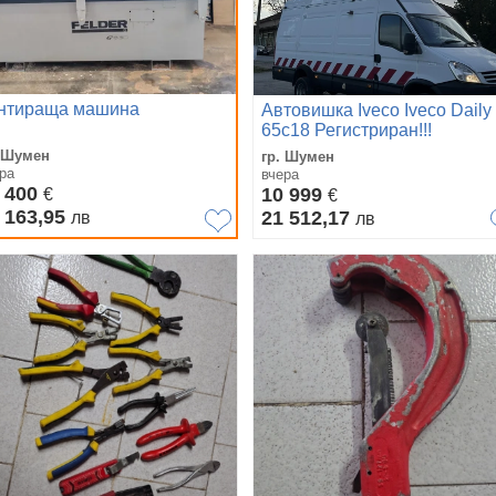
нтираща машина
Автовишка Iveco Iveco Daily
65c18 Регистриран!!!
. Шумен
гр. Шумен
ра
вчера
 400
10 999
€
€
 163,95
21 512,17
лв
лв