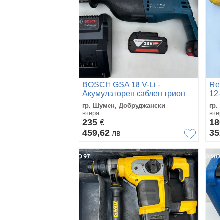
BOSCH GSA 18 V-Li -
Re
Акумулаторен саблен трион
12
2x18V 4.0Ah
гр. Шумен, Добруджански
гр.
вчера
вче
235
1
€
459,62
35
лв