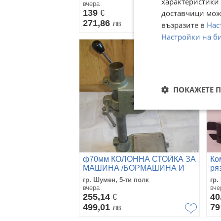
характеристики 
инструментална стомана
вчера
вче
изцяло НЕМСКО
139
53
доставчици може
€
271,86
10
лв
възразите в
Нас
Настройки на б
ПОКАЖЕТЕ 
ф70мм КОЛОННА СТОЙКА ЗА
Ко
МАШИНА /БОРМАШИНА И
ря
ДИАМАНТЕНА МАШИНА/
пл
гр. Шумен, 5-ти полк
гр.
ВЪРТЯЩА СЕ
вчера
вче
ИНДУСТРИАЛНА
255,14
40
€
ПРОМИШЛЕНА
499,01
7
лв