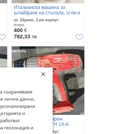
Италианска машина за
шлайфане на стъпала, ъгли и
ръбове TEKEL – 220V (Тип
гр. Шумен, 2-ри корпус
Жабка)
вчера
400
€
782,33
лв
×
да съхраняваме
ме лични данни,
персонализирани
диторията и
Акумулаторен ударен
работват
винтоверт Hilti SFH 14-A
за геолокация и
(Боди / Тяло) – 14.4V, 3
гр. Шумен, 2-ри корпус