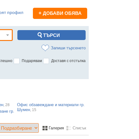
оят профил
+
ДОБАВИ ОБЯВА
Запиши търсенето
Спешно
Подарявам
Доставя с отстъпка
ен
Офис обзавеждане и материали гр.
, 28
Шумен
, 15
ане гр.
Галерия
Списък