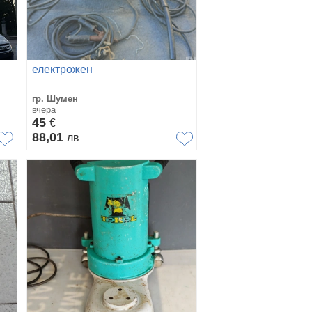
електрожен
гр. Шумен
вчера
45
€
88,01
лв