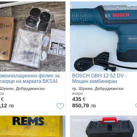
рмоизолационно фолио за
BOSCH GBH 12-52 DV -
озорци на марката BKSAI.
Мощен комбиниран
перфоратор 1700W 19J
 Шумен, Добруджански
гр. Шумен, Добруджански
ра
вчера
0
435
€
€
,12
850,79
лв
лв