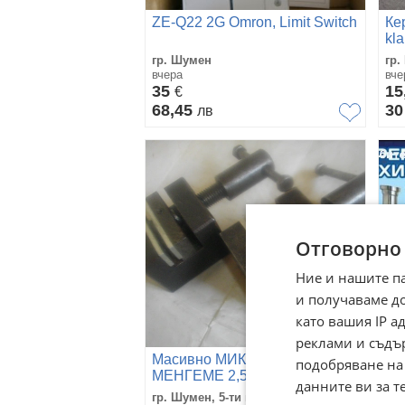
ZE-Q22 2G Omron, Limit Switch
Ке
kl
гр. Шумен
гр.
вчера
вче
35
15
€
68,45
3
лв
Отговорно
Ние и нашите п
и получаваме д
като вашия IP 
реклами и съдъ
Масивно МИКРО МИНИ
Хи
подобряване на
МЕНГЕМЕ 2,5кг/захват 10мм/
из
данните ви за т
Челюсти 60мм от
гр. Шумен, 5-ти полк
гр