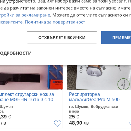
на устройството. Вашият избор важи само за този уебсайт. 
ра
вчера
,69
50
 да разчитат на законен интерес вместо на съгласие; имате
€
€
5,01
97,79
лв
лв
тройки за рекламиране
. Можете да оттеглите съгласието си 
исквитките
.
Политика за поверителност
ОТХВЪРЛЕТЕ ВСИЧКИ
ПРИЕМЕ
ПОДРОБНОСТИ
мплект стругарски нож за
Респираторна
зане MGEHR 1616-3 с 10
маскаAirGearPro M-500
астини MGMN300 и ключ
 Шумен
гр. Шумен, Добруджански
ра
вчера
,39
25
€
€
9
48,90
лв
лв