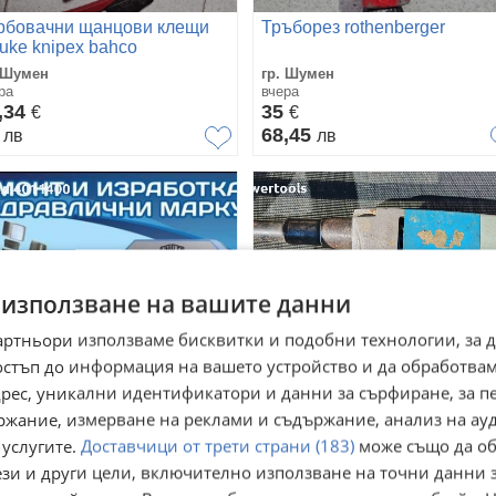
рбовачни щанцови клещи
Тръборез rothenberger
auke knipex bahco
 Шумен
гр. Шумен
ра
вчера
,34
35
€
€
0
68,45
лв
лв
 използване на вашите данни
артньори използваме бисквитки и подобни технологии, за 
остъп до информация на вашето устройство и да обработва
адрес, уникални идентификатори и данни за сърфиране, за 
ржание, измерване на реклами и съдържание, анализ на ау
дравлични маркучи -
Електрическа нитачка за
 услугите.
Доставчици от трети страни (183)
може също да об
работка и ремонт
попнитове
ези и други цели, включително използване на точни данни 
. Шумен, Дивдядово
гр. Шумен, 2-ри корпус