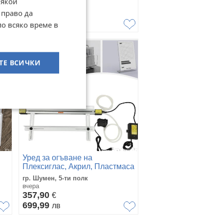
Някои
скорости
вчера
60
 право да
€
117,35
лв
по всяко време в
ТЕ ВСИЧКИ
Уред за огъване на
Плексиглас, Акрил, Пластмаса
и други
гр. Шумен, 5-ти полк
вчера
357,90
€
699,99
лв