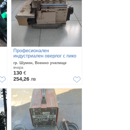
Професионален
индустриален оверлог с пико
JUKI MO-2500 (комплект с
гр. Шумен, Военно училище
маса и мотор), Жуки, шевна
вчера
машина
130
€
254,26
лв