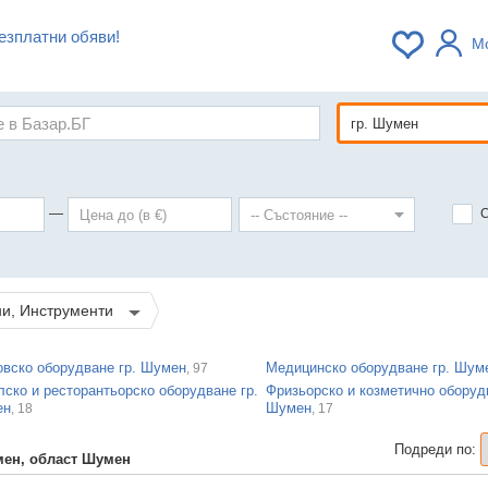
езплатни обяви!
М
—
ни, Инструменти
овско оборудване гр. Шумен
Медицинско оборудване гр. Шум
, 97
лско и ресторантьорско оборудване гр.
Фризьорско и козметично оборудв
ен
Шумен
, 18
, 17
Подреди по:
мен, област Шумен