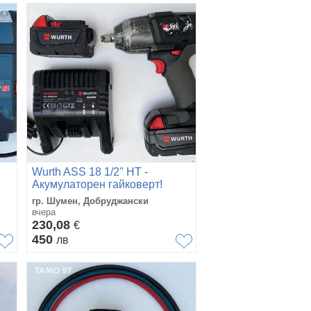
Wurth ASS 18 1/2'' HT -
Акумулаторен гайковерт!
гр. Шумен, Добруджански
вчера
230,08
€
450
лв