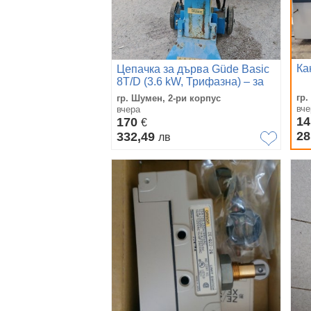
Ка
Цепачка за дърва Güde Basic
8T/D (3.6 kW, Трифазна) – за
ремонт или на части
гр
гр. Шумен, 2-ри корпус
вче
вчера
14
170
€
28
332,49
лв