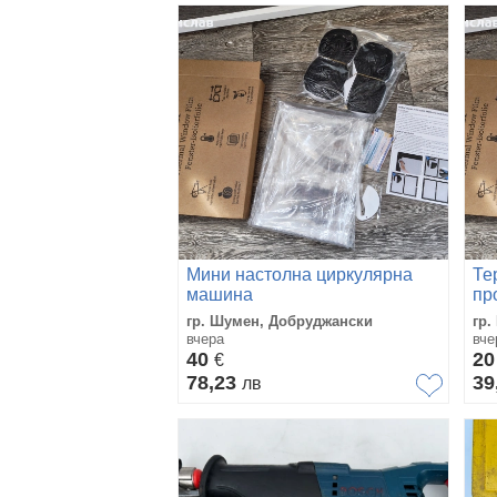
Мини настолна циркулярна
Те
машина
пр
гр. Шумен, Добруджански
гр.
вчера
вче
40
2
€
78,23
39
лв