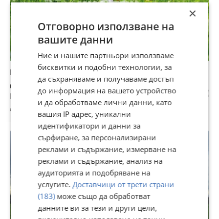
×
Отговорно използване на
вашите данни
Ние и нашите партньори използваме
бисквитки и подобни технологии, за
Продава ПАРЦЕЛ, с. Браниполе, област Пловдив
да съхраняваме и получаваме достъп
64 000 €
до информация на вашето устройство
Не се начислява ДДС
и да обработваме лични данни, като
с. Браниполе, Пловдив, вчера, 03:16
вашия IP адрес, уникални
идентификатори и данни за
сърфиране, за персонализирани
реклами и съдържание, измерване на
реклами и съдържание, анализ на
аудиторията и подобряване на
услугите.
Доставчици от трети страни
(183)
може също да обработват
данните ви за тези и други цели,