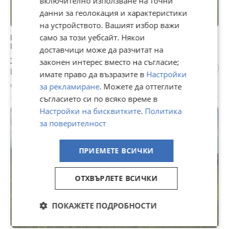
включително използване на точни
данни за геолокация и характеристики
на устройството. Вашият избор важи
Продава ЗЕМЕДЕЛСКА ЗЕМЯ, с. Браниполе, област
само за този уебсайт. Някои
Пловдив
доставчици може да разчитат на
348 000 €
законен интерес вместо на съгласие;
Не се начислява ДДС
имате право да възразите в
Настройки
с. Браниполе, Пловдив, вчера, 03:16
за рекламиране
. Можете да оттеглите
съгласието си по всяко време в
Настройки на бисквитките
.
Политика
за поверителност
ПРИЕМЕТЕ ВСИЧКИ
ОТХВЪРЛЕТЕ ВСИЧКИ
ПОКАЖЕТЕ ПОДРОБНОСТИ