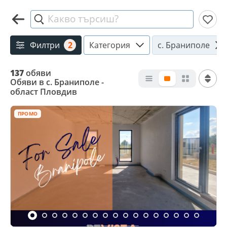
Какво търсиш?
Филтри
2
Категория
с. Браниполе
137
обяви
Обяви в с. Браниполе -
област Пловдив
ПРОМО