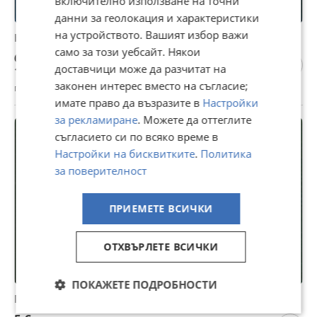
включително използване на точни
данни за геолокация и характеристики
на устройството. Вашият избор важи
Нови мъжки работни дрехи
само за този уебсайт. Някои
6 €
доставчици може да разчитат на
11,73 лв
законен интерес вместо на съгласие;
гр. Долни чифлик, Варна, вчера, 07:50
имате право да възразите в
Настройки
за рекламиране
. Можете да оттеглите
съгласието си по всяко време в
Настройки на бисквитките
.
Политика
за поверителност
ПРИЕМЕТЕ ВСИЧКИ
ОТХВЪРЛЕТЕ ВСИЧКИ
ПОКАЖЕТЕ ПОДРОБНОСТИ
Малки каренца на една кука