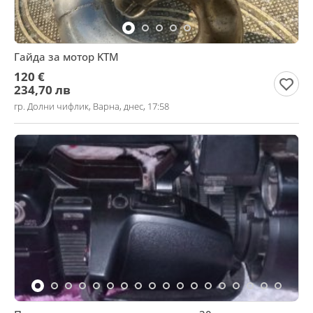
Гайда за мотор KTM
120 €
234,70 лв
гр. Долни чифлик, Варна, днес, 17:58