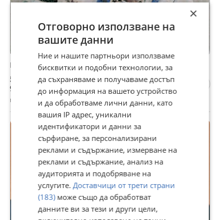
×
Отговорно използване на
вашите данни
Ние и нашите партньори използваме
Нови парчета платове
бисквитки и подобни технологии, за
5 €
да съхраняваме и получаваме достъп
9,78 лв
до информация на вашето устройство
гр. Долни чифлик, Варна, вчера, 07:50
и да обработваме лични данни, като
вашия IP адрес, уникални
идентификатори и данни за
сърфиране, за персонализирани
реклами и съдържание, измерване на
реклами и съдържание, анализ на
аудиторията и подобряване на
услугите.
Доставчици от трети страни
(183)
може също да обработват
данните ви за тези и други цели,