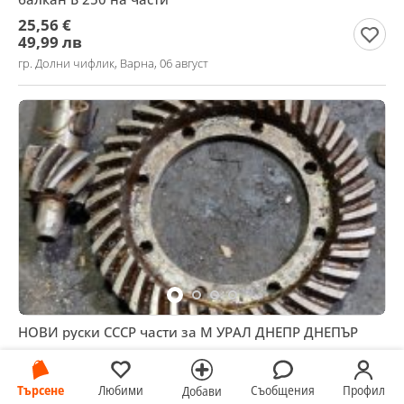
25,56 €
49,99 лв
гр. Долни чифлик, Варна, 06 август
НОВИ руски СССР части за М УРАЛ ДНЕПР ДНЕПЪР
25,56 €
49,99 лв
Търсене
Любими
Съобщения
Профил
Добави
гр. Долни чифлик, Варна, 06 август