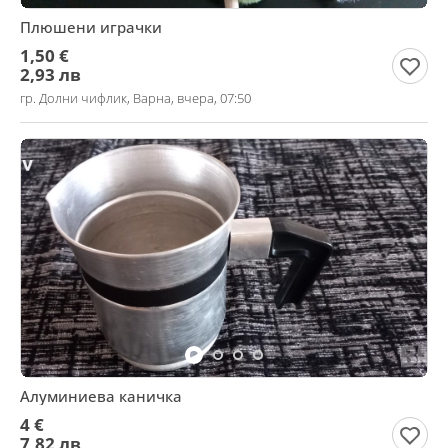
Плюшени играчки
1,50 €
2,93 лв
гр. Долни чифлик, Варна, вчера, 07:50
Алуминиева каничка
4 €
7,82 лв