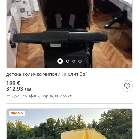
детска количка чиполино елит 3в1
160 €
312,93 лв
гр. Долни чифлик, Варна, 06 август
ПРОМО