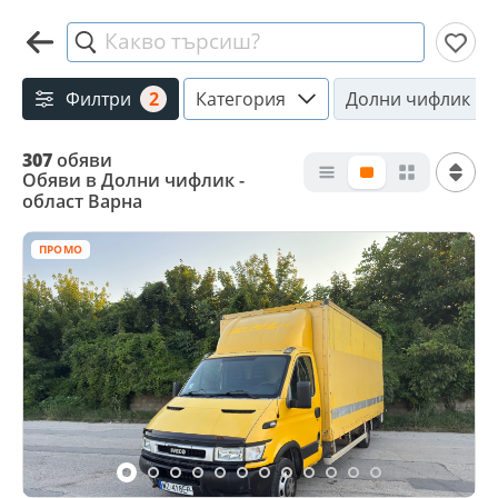
Какво търсиш?
Филтри
2
Категория
Долни чифлик
307
обяви
Обяви в Долни чифлик -
област Варна
ПРОМО