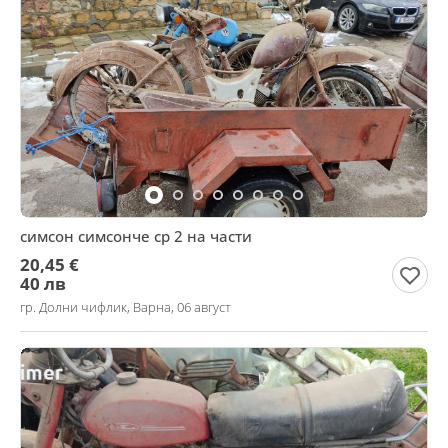
симсон симсонче ср 2 на части
20,45 €
40 лв
гр. Долни чифлик, Варна, 06 август