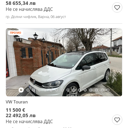
58 655,34 лв
Не се начислява ДДС
гр. Долни чифлик, Варна, 06 август
ПРОМО
VW Touran
11 500 €
22 492,05 лв
Не се начислява ДДС