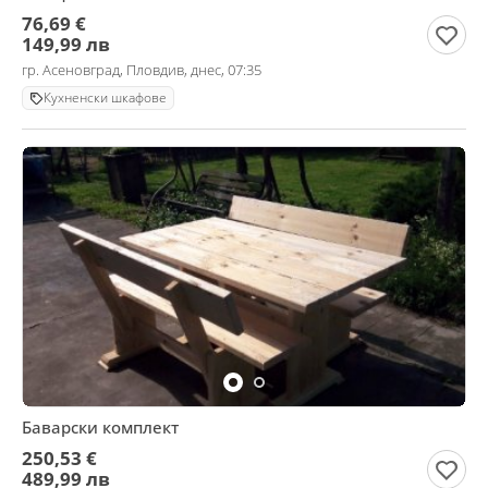
76,69 €
149,99 лв
гр. Асеновград, Пловдив, днес, 07:35
Кухненски шкафове
Баварски комплект
250,53 €
489,99 лв