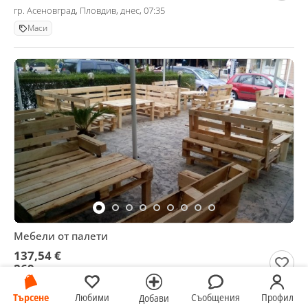
гр. Асеновград, Пловдив, днес, 07:35
Маси
Мебели от палети
137,54 €
269 лв
гр. Асеновград, Пловдив, днес, 07:35
Търсене
Любими
Съобщения
Профил
Добави