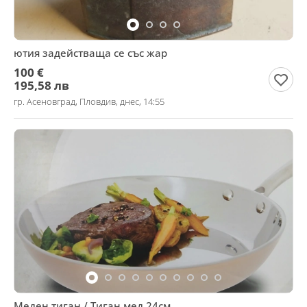
ютия задействаща се със жар
100 €
195,58 лв
гр. Асеновград, Пловдив, днес, 14:55
Меден тиган / Тиган мед 24см.