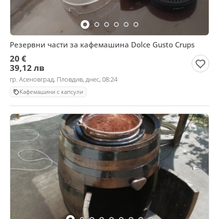
Резервни части за кафемашина Dolce Gusto Crups
20 €
39,12 лв
гр. Асеновград, Пловдив, днес, 08:24
Кафемашини с капсули