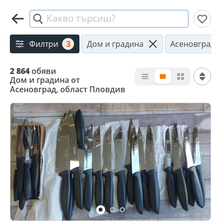
Какво търсиш?
Филтри
3
Дом и градина
Асеновград
2 864
обяви
Дом и градина от
Асеновград, област Пловдив