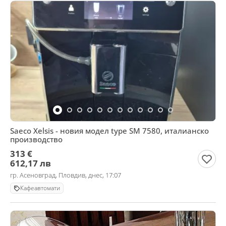
Saeco Xelsis - новия модел type SM 7580, италианско
производство
313 €
612,17 лв
гр. Асеновград, Пловдив, днес, 17:07
Кафеавтомати