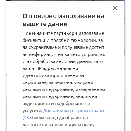
×
Отговорно използване на
вашите данни
Ние и нашите партньори използваме
бисквитки и подобни технологии, за
да съхраняваме и получаваме достъп
до информация на вашето устройство
и да обработваме лични данни, като
24Bottles Clima бутилка / Термо бутилка 0,5л.
вашия IP адрес, уникални
19,99 €
39,10 лв
идентификатори и данни за
сърфиране, за персонализирани
гр. Асеновград, Пловдив, днес, 12:10
реклами и съдържание, измерване на
реклами и съдържание, анализ на
аудиторията и подобряване на
услугите.
Доставчици от трети страни
(183)
може също да обработват
данните ви за тези и други цели,