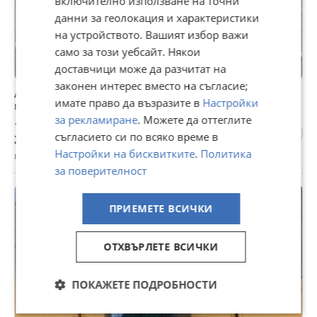
включително използване на точни
данни за геолокация и характеристики
на устройството. Вашият избор важи
само за този уебсайт. Някои
доставчици може да разчитат на
законен интерес вместо на съгласие;
Alpina Кутии за храна подходящи за съдомиялна и
имате право да възразите в
Настройки
мокровълнова
за рекламиране
. Можете да оттеглите
12,78 €
съгласието си по всяко време в
25 лв
Настройки на бисквитките
.
Политика
гр. Асеновград, Пловдив, днес, 12:10
за поверителност
ПРИЕМЕТЕ ВСИЧКИ
ОТХВЪРЛЕТЕ ВСИЧКИ
ПОКАЖЕТЕ ПОДРОБНОСТИ