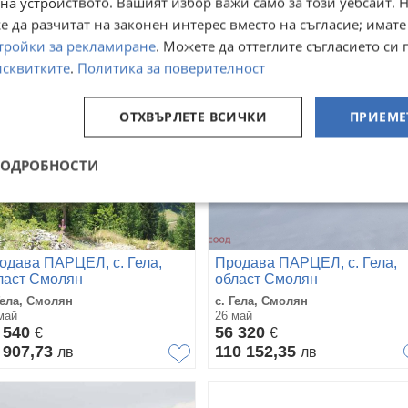
на устройството. Вашият избор важи само за този уебсайт. 
 233,20
60 630,73
лв
лв
 да разчитат на законен интерес вместо на съгласие; имате
тройки за рекламиране
. Можете да оттеглите съгласието си 
исквитките
.
Политика за поверителност
ОТХВЪРЛЕТЕ ВСИЧКИ
ПРИЕМЕ
ПОДРОБНОСТИ
одава ПАРЦЕЛ, с. Гела,
Продава ПАРЦЕЛ, с. Гела,
ласт Смолян
област Смолян
Гела, Смолян
с. Гела, Смолян
май
26 май
 540
56 320
€
€
 907,73
110 152,35
лв
лв