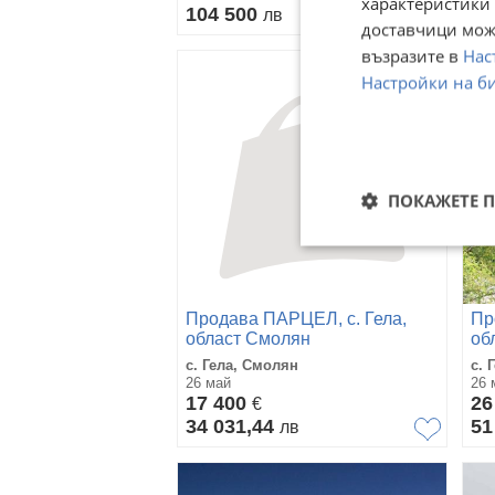
характеристики 
104 500
78
лв
доставчици може
възразите в
Нас
Настройки на б
ПОКАЖЕТЕ 
Продава ПАРЦЕЛ, с. Гела,
Пр
област Смолян
об
с. Гела, Смолян
с. 
26 май
26 
17 400
26
€
34 031,44
51
лв