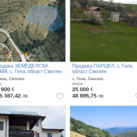
одава ЗЕМЕДЕЛСКА
Продава ПАРЦЕЛ, с. Гела,
МЯ, с. Гела, област Смолян
област Смолян
Гела, Смолян
с. Гела, Смолян
с
вчера
 900
25 000
€
€
5 387,42
48 895,75
лв
лв