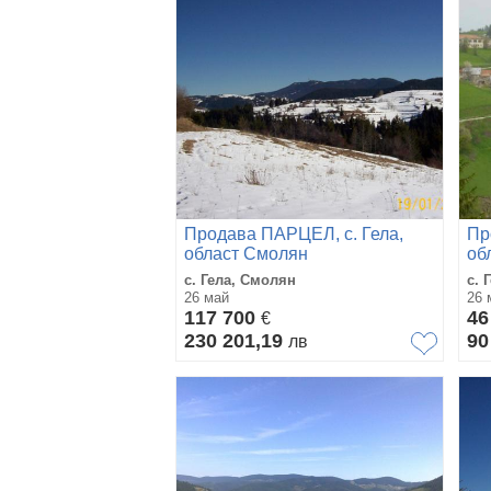
Продава ПАРЦЕЛ, с. Гела,
Пр
област Смолян
об
с. Гела, Смолян
с. 
26 май
26 
117 700
46
€
230 201,19
90
лв