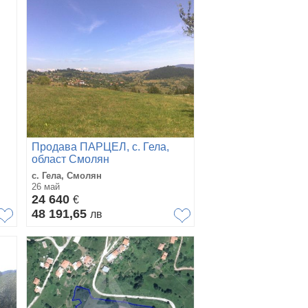
Продава ПАРЦЕЛ, с. Гела,
област Смолян
с. Гела, Смолян
26 май
24 640
€
48 191,65
лв