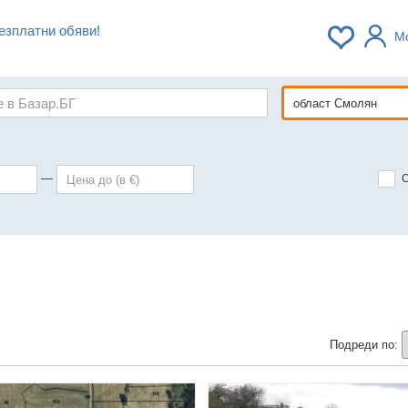
езплатни обяви!
М
—
Подреди по: