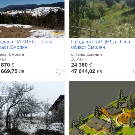
одава ПАРЦЕЛ, с. Гела,
Продава ПАРЦЕЛ, с. Гела,
ласт Смолян
област Смолян
Гела, Смолян
с. Гела, Смолян
май
26 май
 870
24 360
€
€
 669,75
47 644,02
лв
лв