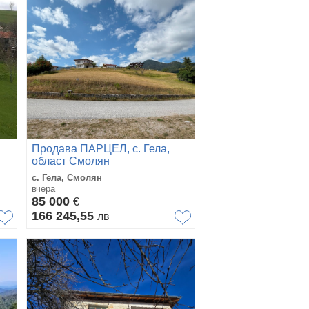
Продава ПАРЦЕЛ, с. Гела,
област Смолян
с. Гела, Смолян
вчера
85 000
€
166 245,55
лв