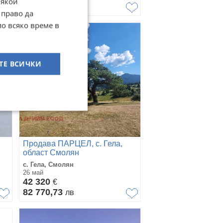
Някои
72 287,48
лв
 право да
по всяко време в
ТЕ ВСИЧКИ
Продава ПАРЦЕЛ, с. Гела,
област Смолян
с. Гела, Смолян
26 май
42 320
€
82 770,73
лв