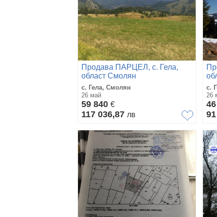
Продава ПАРЦЕЛ, с. Гела,
Пр
област Смолян
об
с. Гела, Смолян
с. 
26 май
26 
59 840
46
€
117 036,87
91
лв