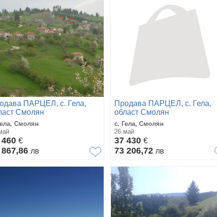
одава ПАРЦЕЛ, с. Гела,
Продава ПАРЦЕЛ, с. Гела,
ласт Смолян
област Смолян
Гела, Смолян
с. Гела, Смолян
май
26 май
 460
37 430
€
€
 867,86
73 206,72
лв
лв