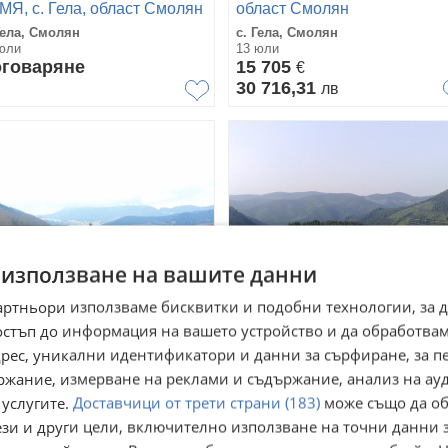
МЯ, с. Гела, област Смолян
област Смолян
Гела, Смолян
с. Гела, Смолян
юли
13 юли
говаряне
15 705
€
30 716,31
лв
 използване на вашите данни
артньори използваме бисквитки и подобни технологии, за 
остъп до информация на вашето устройство и да обработва
адрес, уникални идентификатори и данни за сърфиране, за 
одава ПАРЦЕЛ, с. Гела,
Продава ПАРЦЕЛ, с. Гела,
ржание, измерване на реклами и съдържание, анализ на ау
ласт Смолян
област Смолян
 услугите.
Доставчици от трети страни (183)
може също да об
Гела, Смолян
с. Гела, Смолян
май
26 май
ези и други цели, включително използване на точни данни 
 000
31 000
€
€