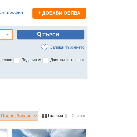
оят профил
+
ДОБАВИ ОБЯВА
Запиши търсенето
Спешно
Подарявам
Доставя с отстъпка
Галерия
Списък