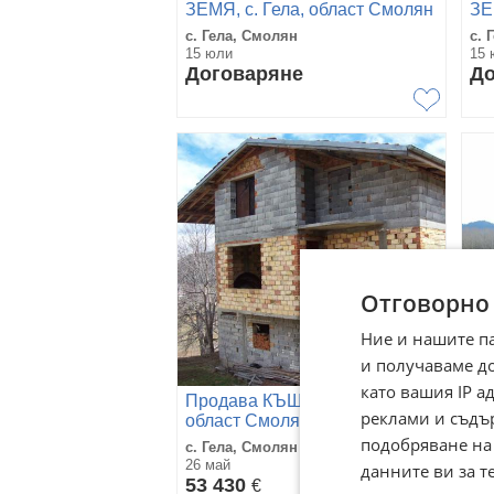
ЗЕМЯ, с. Гела, област Смолян
ЗЕ
с. Гела, Смолян
с. 
15 юли
15 
Договаряне
До
Отговорно
Ние и нашите п
и получаваме д
като вашия IP 
Продава КЪЩА, с. Гела,
Пр
реклами и съдъ
област Смолян
об
подобряване на
с. Гела, Смолян
с. 
26 май
26 
данните ви за т
53 430
40
€