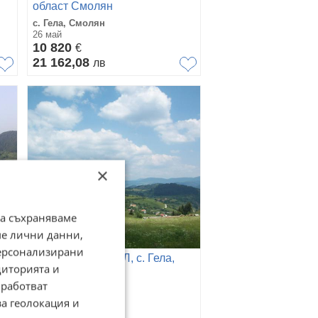
област Смолян
с. Гела, Смолян
26 май
10 820
€
21 162,08
лв
×
да съхраняваме
ме лични данни,
персонализирани
Продава ПАРЦЕЛ, с. Гела,
диторията и
област Смолян
работват
с. Гела, Смолян
26 май
за геолокация и
36 960
€