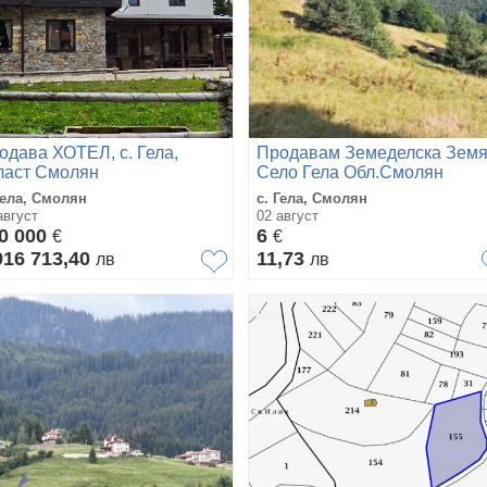
одава ХОТЕЛ, с. Гела,
Продавам Земеделска Земя
ласт Смолян
Село Гела Обл.Смолян
Гела, Смолян
с. Гела, Смолян
август
02 август
0 000
6
€
€
916 713,40
11,73
лв
лв