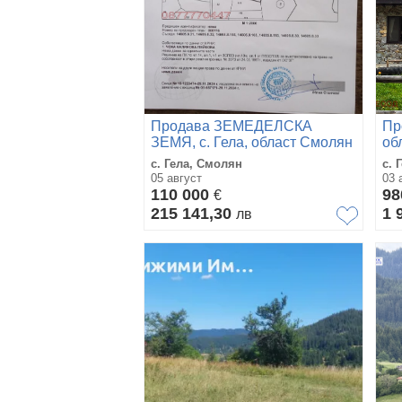
Продава ЗЕМЕДЕЛСКА
Пр
ЗЕМЯ, с. Гела, област Смолян
об
с. Гела, Смолян
с. 
05 август
03 
110 000
98
€
215 141,30
1 
лв