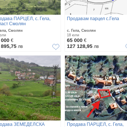
одава ПАРЦЕЛ, с. Гела,
Продавам парцел с.Гела
ласт Смолян
Гела, Смолян
с. Гела, Смолян
юли
18 юли
 000
65 000
€
€
 895,75
127 128,95
лв
лв
одава ЗЕМЕДЕЛСКА
Продава ПАРЦЕЛ, с. Гела,