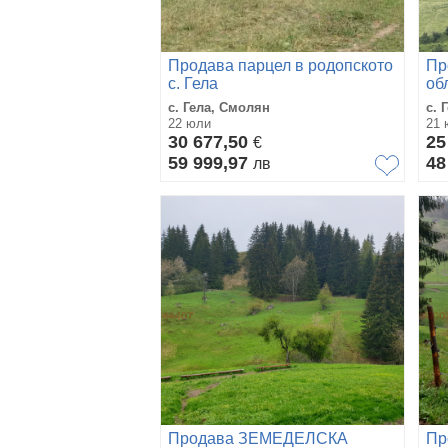
Продава парцел в родопското
Пр
с. Гела
об
с. Гела, Смолян
с. 
22 юли
21 
30 677,50
25
€
59 999,97
48
лв
Продава ЗЕМЕДЕЛСКА
Пр