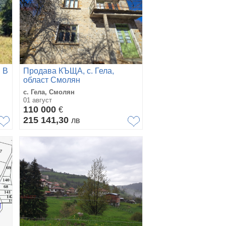
 В
Продава КЪЩА, с. Гела,
област Смолян
с. Гела, Смолян
01 август
110 000
€
215 141,30
лв