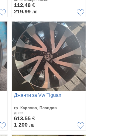
112,48
€
219,99
лв
Джанти за Vw Tiguan
гр. Карлово, Пловдив
днес
613,55
€
1 200
лв