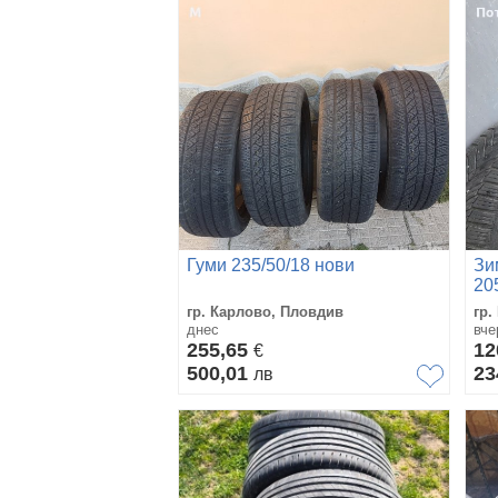
Гуми 235/50/18 нови
Зи
20
гр. Карлово, Пловдив
гр.
днес
вче
255,65
1
€
500,01
23
лв