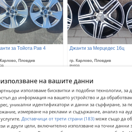
анти за Тойота Рав 4
Джанти за Мерцедес 16ц
 Карлово, Пловдив
гр. Карлово, Пловдив
ра
вчера
50
330
€
€
075,71
645,42
лв
лв
 използване на вашите данни
артньори използваме бисквитки и подобни технологии, за 
остъп до информация на вашето устройство и да обработва
адрес, уникални идентификатори и данни за сърфиране, за 
ржание, измерване на реклами и съдържание, анализ на ау
 услугите.
Доставчици от трети страни (183)
може също да об
ези и други цели, включително използване на точни данни 