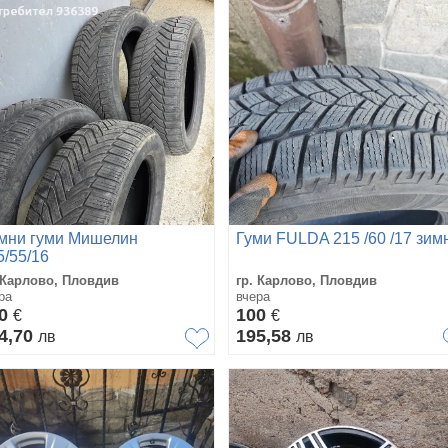
мни гуми Мишелин
Гуми FULDA 215 /60 /17 зим
5/55/16
 Карлово, Пловдив
гр. Карлово, Пловдив
ра
вчера
20
100
€
€
4,70
195,58
лв
лв