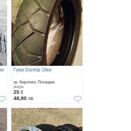
ни
Гума Dunlop 18ка
гр. Карлово, Пловдив
вчера
25
€
48,90
лв