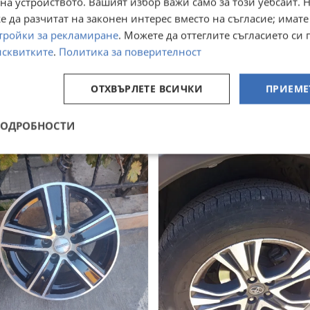
на устройството. Вашият избор важи само за този уебсайт. 
 да разчитат на законен интерес вместо на съгласие; имате
тройки за рекламиране
. Можете да оттеглите съгласието си 
исквитките
.
Политика за поверителност
5/85/16 нови!
Патерица за Форд
Галакси,Мустанг
ОТХВЪРЛЕТЕ ВСИЧКИ
ПРИЕМЕ
 Карлово, Пловдив
гр. Карлово, Пловдив
ра
вчера
1,21
127,82
€
€
ПОДРОБНОСТИ
50
249,99
лв
лв