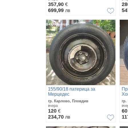
357,90
2
€
699,99
54
лв
155/90/18 патерица за
Пр
Мерцедес
Хо
гр. Карлово, Пловдив
гр.
вчера
вче
120
6
€
234,70
11
лв