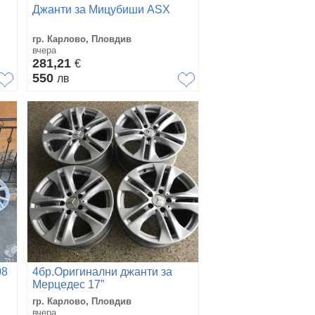
Джанти за Мицубиши ASX
гр. Карлово, Пловдив
вчера
281,21
€
550
лв
08
4бр.Оригинални джанти за
Мерцедес 17”
гр. Карлово, Пловдив
вчера