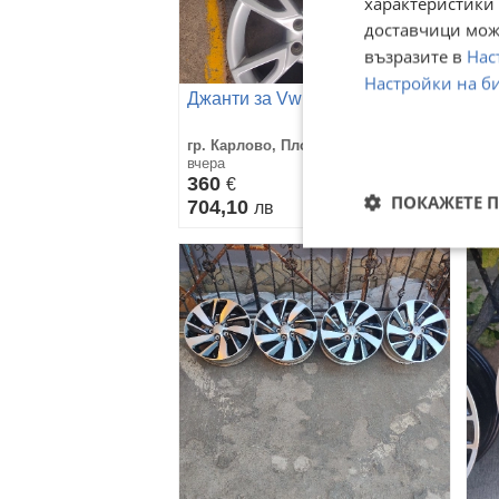
характеристики 
доставчици може
възразите в
Нас
Настройки на б
Джанти за Vw
23
гр. Карлово, Пловдив
гр.
вчера
вче
360
28
€
ПОКАЖЕТЕ 
704,10
5
лв