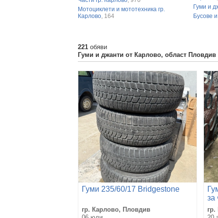
Гуми и д
Мотоциклети и мототехника гр.
Карлово
, 164
Бусове и
221
обяви
Гуми и джанти от Карлово, област Пловдив
Гуми 235/60/17 Bridgestone
Гу
за
гр. Карлово, Пловдив
гр.
06 юли
20 