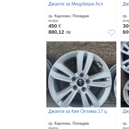
Джанти за Мицубиши Асх
Дж
гр. Карлово, Пловдив
гр.
вчера
вче
450
30
€
880,12
60
лв
Джанти за Кия Оптима 17 ц
Дж
гр. Карлово, Пловдив
гр.
вчера
вче