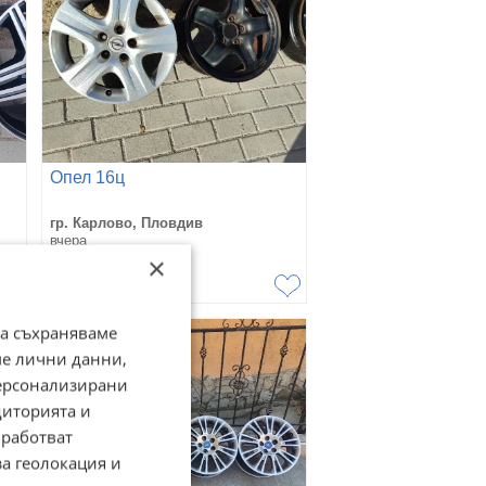
Опел 16ц
гр. Карлово, Пловдив
вчера
20,45
×
€
40
лв
да съхраняваме
ме лични данни,
персонализирани
диторията и
работват
за геолокация и