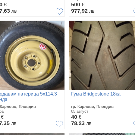
80
500
€
€
7,63
977,92
лв
лв
одавам патерица 5х114,3
Гума Bridgestone 18ка
нда
 Карлово, Пловдив
гр. Карлово, Пловдив
ра
05 август
0
40
€
€
7,35
78,23
лв
лв