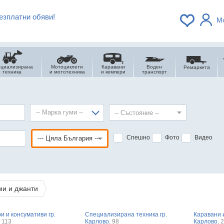
езплатни обяви!
М
ециализирана
Мотоциклети
Каравани
Воден
Ремаркета
техника
и мототехника
и кемпери
транспорт
-- Марка гуми --
Спешно
Фото
Видео
ми и джанти
и и консумативи гр.
Специализирана техника гр.
Каравани и
, 113
Карлово
, 98
Карлово
, 