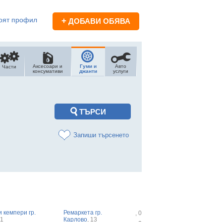
оят профил
+
ДОБАВИ ОБЯВА
Аксесоари и
Гуми и
Авто
Части
консумативи
джанти
услуги
Запиши търсенето
 кемпери гр.
Ремаркета гр.
, 0
21
Карлово
, 13