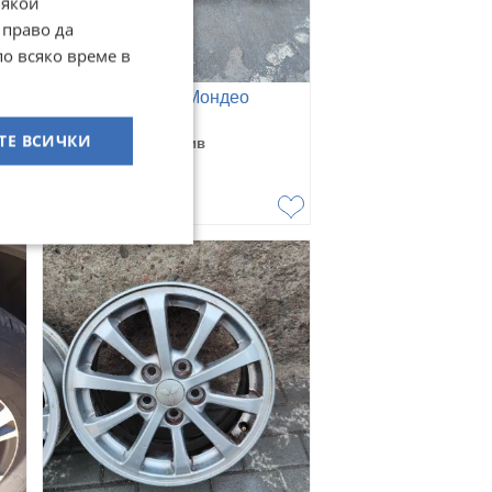
Някои
 право да
по всяко време в
Джанти за Форд Мондео
ТЕ ВСИЧКИ
гр. Карлово, Пловдив
вчера
260
€
508,52
лв