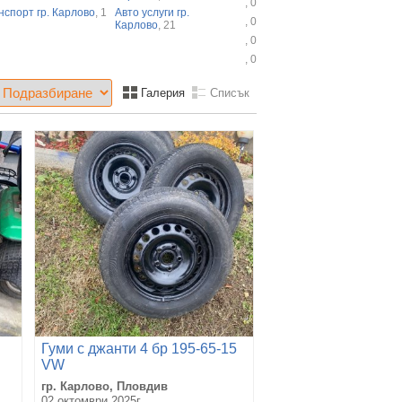
, 0
нспорт гр. Карлово
, 1
Авто услуги гр.
, 0
Карлово
, 21
, 0
, 0
Галерия
Списък
Гуми с джанти 4 бр 195-65-15
VW
гр. Карлово, Пловдив
02 октомври 2025г.