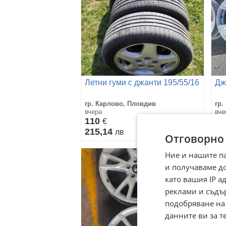
Летни гуми с джанти 195/55/16
Дж
гр. Карлово, Пловдив
гр.
вчера
вче
110
5
€
215,14
1 
лв
Отговорно
Ние и нашите п
и получаваме д
като вашия IP 
реклами и съдъ
подобряване на
данните ви за т