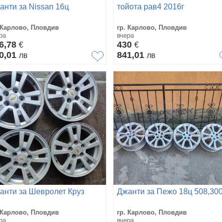
анти за Nissan 16ц
тойота рав4 2016г
 Карлово, Пловдив
гр. Карлово, Пловдив
ра
вчера
6,78
430
€
€
0,01
841,01
лв
лв
анти за Шевролет Круз
Джанти за Пежо 18ц 508,30
 Карлово, Пловдив
гр. Карлово, Пловдив
ра
вчера