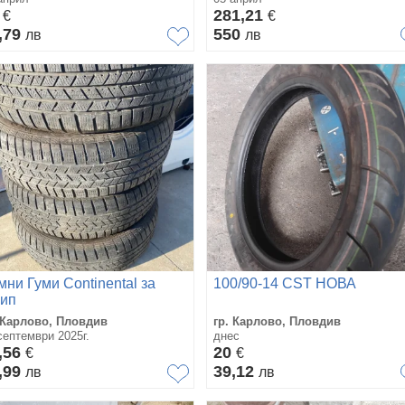
0
281,21
€
€
,79
550
лв
лв
мни Гуми Continental за
100/90‐14 CST НОВА
ип
 Карлово, Пловдив
гр. Карлово, Пловдив
септември 2025г.
днес
,56
20
€
€
,99
39,12
лв
лв