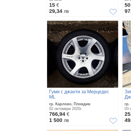
15
5
€
29,34
97
лв
Гуми с джанти за Мерцедес
Зи
ML
Дж
гр. Карлово, Пловдив
гр.
02 октомври 2025г.
03 
766,94
25
€
1 500
49
лв