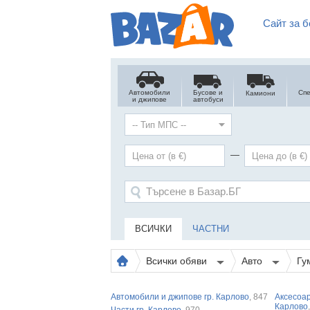
Сайт за б
Автомобили
Бусове и
Сп
Камиони
и джипове
автобуси
—
ВСИЧКИ
ЧАСТНИ
Всички обяви
Авто
Гу
Автомобили и джипове гр. Карлово
, 847
Аксесоар
Карлово
Части гр. Карлово
, 970