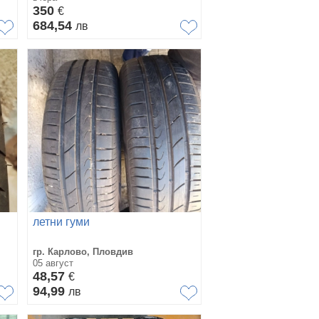
350
€
684,54
лв
летни гуми
гр. Карлово, Пловдив
05 август
48,57
€
94,99
лв