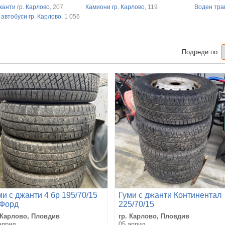
жанти гр. Карлово
, 207
Камиони гр. Карлово
, 119
Воден тра
 автобуси гр. Карлово
, 1 056
Подреди по:
ми с джанти 4 бр 195/70/15
Гуми с джанти Континентал
 Форд
225/70/15
 Карлово, Пловдив
гр. Карлово, Пловдив
април
05 април