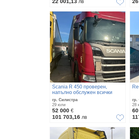
22 001,13
26
лв
Scania R 450 проверен,
Re
напълно обслужен всички
екстри
гр. Силистра
гр.
29 юли
28 
52 000
60
€
101 703,16
11
лв