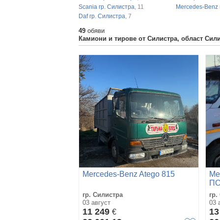
Scania гр. Силистра
, 11
Mercedes-Benz 
Daf гр. Силистра
, 7
49
обяви
Камиони и тирове от Силистра, област Сил
Mercedes-Benz Atego 815
Me
П
гр. Силистра
гр.
03 август
03 
11 249
13
€