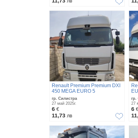
11,73
11
лв
Renault Premium Premium DXI
Re
450 MEGA EURO 5
EU
гр. Силистра
гр.
27 май 2025г.
27 
6
6
€
11,73
11
лв