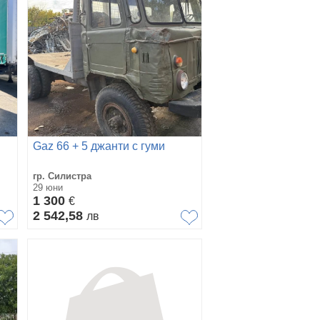
Gaz 66 + 5 джанти с гуми
гр. Силистра
29 юни
1 300
€
2 542,58
лв