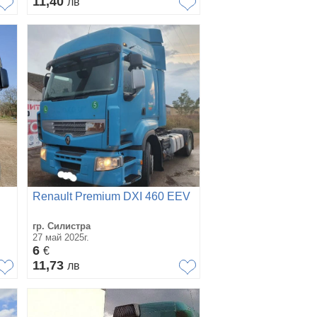
11,40
лв
Renault Premium DXI 460 EEV
гр. Силистра
27 май 2025г.
6
€
11,73
лв