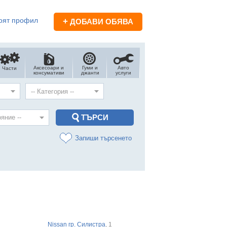
оят профил
+
ДОБАВИ ОБЯВА
Аксесоари и
Гуми и
Авто
Части
консумативи
джанти
услуги
Запиши търсенето
Nissan гр. Силистра
, 1