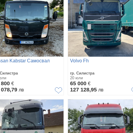
ssan Kabstar Самосвал
Volvo Fh
 Силистра
гр. Силистра
юли
20 юли
 800
65 000
€
€
 078,79
127 128,95
лв
лв