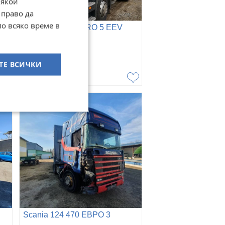
Някои
 право да
по всяко време в
Scania R 420 EURO 5 EEV
гр. Силистра
27 май 2025г.
ТЕ ВСИЧКИ
6
€
11,73
лв
Scania 124 470 ЕВРО 3