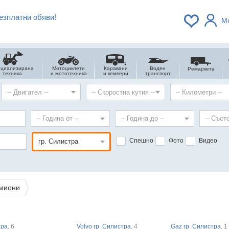
езплатни обяви!
М
ециализирана
Мотоциклети
Каравани
Воден
Ремаркета
техника
и мототехника
и кемпери
транспорт
Спешно
Фото
Видео
миони
тра
, 6
Volvo гр. Силистра
, 4
Gaz гр. Силистра
, 1