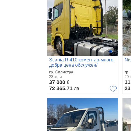
Scania R 410 коментар-много
Ni
добра цена обслужен/
проверен
гр. Силистра
гр.
23 юли
20 
37 000
11
€
72 365,71
23
лв