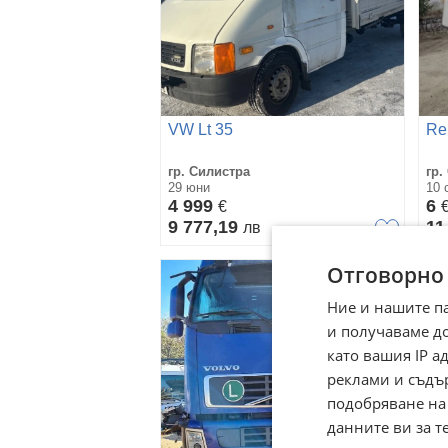
VW Lt 35
Re
гр. Силистра
гр.
29 юни
10 
4 999
6
€
9 777,19
11
лв
Отговорно
Ние и нашите п
и получаваме д
като вашия IP 
реклами и съдъ
подобряване на
данните ви за т