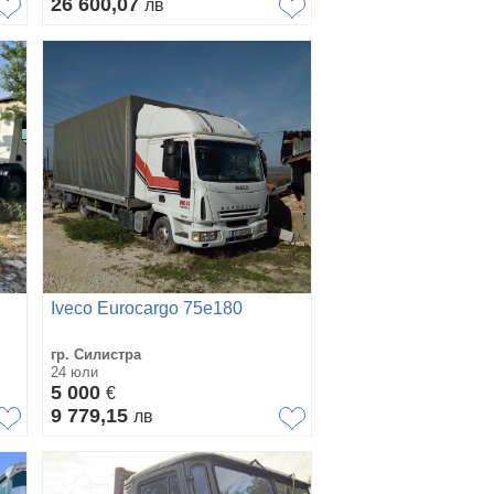
26 600,07
лв
Iveco Eurocargo 75е180
гр. Силистра
24 юли
5 000
€
9 779,15
лв