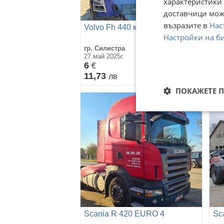
характеристики 
доставчици може
възразите в
Нас
Volvo Fh 440 к. с. Евро 5
Sc
Настройки на б
гр. Силистра
гр.
27 май 2025г.
27 
6
5,
€
11,73
11
лв
ПОКАЖЕТЕ 
Scania R 420 EURO 4
Sc