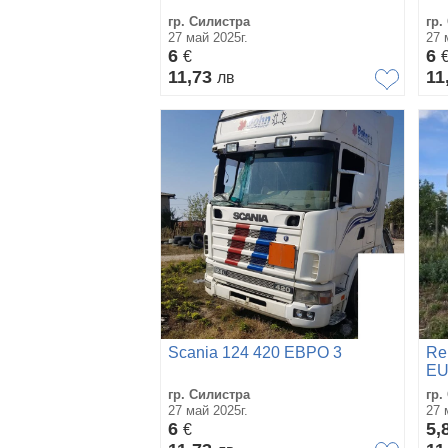
гр. Силистра
гр.
27 май 2025г.
27 
6
6
€
11,73
11
лв
Scania 124 420 ЕВРО 3
Re
EU
гр. Силистра
гр.
27 май 2025г.
27 
6
5,
€