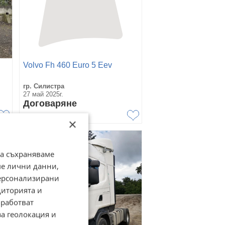
Volvo Fh 460 Euro 5 Eev
гр. Силистра
27 май 2025г.
Договаряне
×
да съхраняваме
ме лични данни,
персонализирани
диторията и
работват
за геолокация и