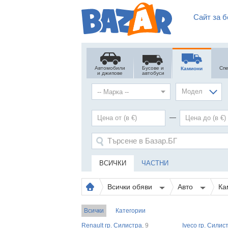
Сайт за б
Автомобили
Бусове и
Сп
Камиони
и джипове
автобуси
Модел
—
ВСИЧКИ
ЧАСТНИ
Всички обяви
Авто
Ка
Всички
Категории
Renault гр. Силистра
, 9
Iveco гр. Силис