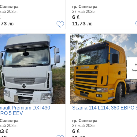
 Силистра
гр. Силистра
май 2025г.
27 май 2025г.
6
€
€
,73
11,73
лв
лв
nault Premium DXI 430
Scania 114 L114, 380 ЕВРО 
RO 5 EEV
 Силистра
гр. Силистра
май 2025г.
27 май 2025г.
83
6
€
€