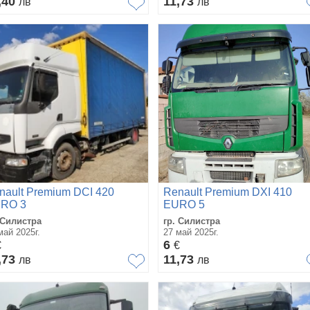
,40
11,73
лв
лв
nault Premium DCI 420
Renault Premium DXI 410
RO 3
EURO 5
 Силистра
гр. Силистра
май 2025г.
27 май 2025г.
6
€
€
,73
11,73
лв
лв