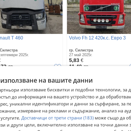
nault T 460
Volvo Fh 12 420к.с. Евро 3
 Силистра
гр. Силистра
септември 2025г.
27 май 2025г.
5,83
€
€
,73
11,40
лв
лв
 използване на вашите данни
артньори използваме бисквитки и подобни технологии, за 
остъп до информация на вашето устройство и да обработва
адрес, уникални идентификатори и данни за сърфиране, за 
ржание, измерване на реклами и съдържание, анализ на ау
 услугите.
Доставчици от трети страни (183)
може също да об
ези и други цели, включително използване на точни данни 