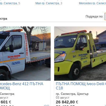
гр. Силистра
, 5
Man гр. Силистра
, 3
Mercedes гр. Силис
Подреди по:
истра
rcedes-Benz 412 ПЪТНА
ПЪТНА ПОМОЩ Iveco Deili 
ОМОЩ
C18
 Силистра
гр. Силистра, Център
август
03 август
 601
26 842,80
€
€