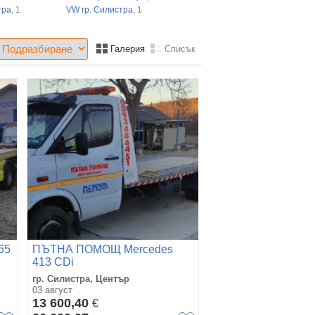
тра
, 1
VW гр. Силистра
, 1
Галерия
Списък
65
ПЪТНА ПОМОЩ Mercedes
413 CDi
гр. Силистра, Център
03 август
13 600,40
€