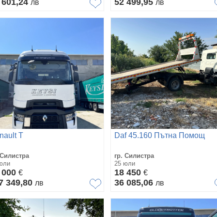
 601,24
52 499,95
лв
лв
nault T
Daf 45.160 Пътна Помощ
 Силистра
гр. Силистра
юли
25 юли
 000
18 450
€
€
7 349,80
36 085,06
лв
лв