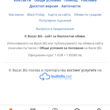
Контакти
Общи условия
Помощ
Реклама
Десктоп версия
Авточасти
Магазини
Black Friday
Карта на сайта
Обяви по градове
Популярни търсения
Въпроси и предложения
© Bazar.BG - сайт за безплатни обяви.
Използването на Bazar.BG или публикуването на обява в сайта
означава съгласие с
Общи условия за ползване
на Bazar.BG.
Официален курс: 1 EUR = 1.95583 лв.
© Bazar.BG ползва и препоръчва
хостинг услугите
на