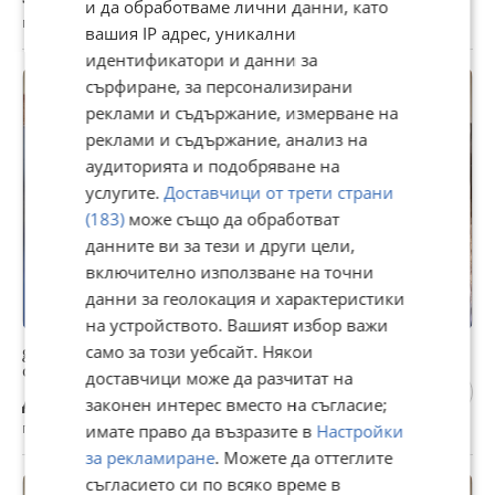
и да обработваме лични данни, като
гр. Пловдив, Център, 16 юли
вашия IP адрес, уникални
идентификатори и данни за
сърфиране, за персонализирани
реклами и съдържание, измерване на
реклами и съдържание, анализ на
аудиторията и подобряване на
услугите.
Доставчици от трети страни
(183)
може също да обработват
данните ви за тези и други цели,
включително използване на точни
данни за геолокация и характеристики
на устройството. Вашият избор важи
gsm сервиз пловдив/gsm service/gsm сервиз/гсм
само за този уебсайт. Някои
сервизПРОФИЛАКТИКА на ЛАПТОПИ/КОМПЮТРИ
доставчици може да разчитат на
Договаряне
законен интерес вместо на съгласие;
гр. Пловдив, Каменица 1, 15 юли
имате право да възразите в
Настройки
за рекламиране
. Можете да оттеглите
съгласието си по всяко време в