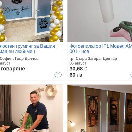
лостен груминг за Вашия
Фотоепилатор IPL Модел А
машен любимец
001 - нов
 София, Гоце Делчев
гр. Стара Загора, Център
август
06 август
говаряне
30,68
€
60
лв