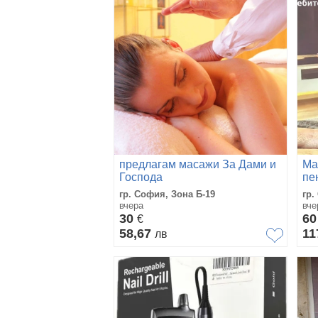
предлагам масажи За Дами и
Ма
Господа
пе
гр. София, Зона Б-19
гр.
вчера
вче
30
6
€
58,67
11
лв