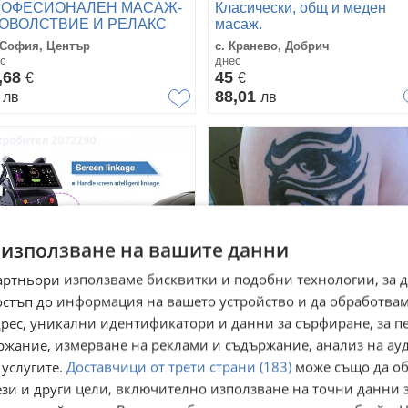
РОФЕСИОНАЛЕН МАСАЖ-
Класически, общ и меден
ОВОЛСТВИЕ И РЕЛАКС
масаж.
 100%
 София, Център
с. Кранево, Добрич
с
днес
,68
45
€
€
0
88,01
лв
лв
 използване на вашите данни
артньори използваме бисквитки и подобни технологии, за 
остъп до информация на вашето устройство и да обработва
адрес, уникални идентификатори и данни за сърфиране, за 
ржание, измерване на реклами и съдържание, анализ на ау
офесионални машини за
Черна хена/кана за таттоо
зерна епилация ,
 услугите.
Доставчици от трети страни (183)
може също да об
личаване на следи от акне
 Кърджали, Байкал
гр. Велико Търново, Център
ези и други цели, включително използване на точни данни 
ра
вчера