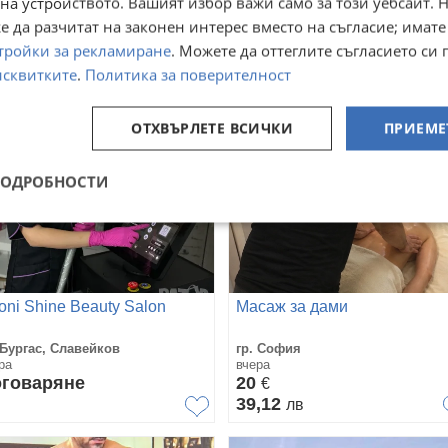
на устройството. Вашият избор важи само за този уебсайт. 
442,28
63,91
€
€
 да разчитат на законен интерес вместо на съгласие; имате
 600
125
лв
лв
тройки за рекламиране
. Можете да оттеглите съгласието си 
исквитките
.
Политика за поверителност
ОТХВЪРЛЕТЕ ВСИЧКИ
ПРИЕМЕ
ПОДРОБНОСТИ
oni Shine Beauty Salon
Масаж за дами
 Бургас, Славейков
гр. София
ра
вчера
говаряне
20
€
39,12
лв