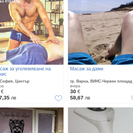
саж за уголемяване на
Масаж за дами
нис
 София, Център
гр. Варна, ВИНС-Червен площад
ра
вчера
0
30
€
€
7,35
58,67
лв
лв