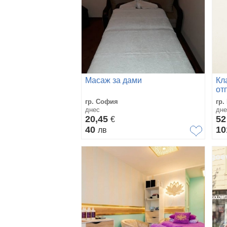
Масаж за дами
Кл
от
зо
гр. София
гр.
днес
дне
20,45
5
€
40
10
лв