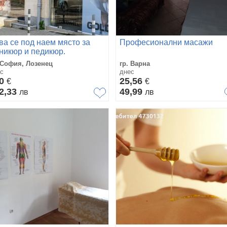
ва се под наем място за
Професионални масажи
никюр и педикюр.
 София, Лозенец
гр. Варна
с
днес
00
25,56
€
€
2,33
49,99
лв
лв