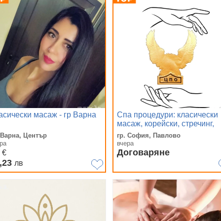
асически масаж - гр Варна
Спа процедури: класически
масаж, корейски, стречинг,
рефлексология, рейки и др. 
 Варна, Център
гр. София, Павлово
София
ра
вчера
0
Договаряне
€
,23
лв