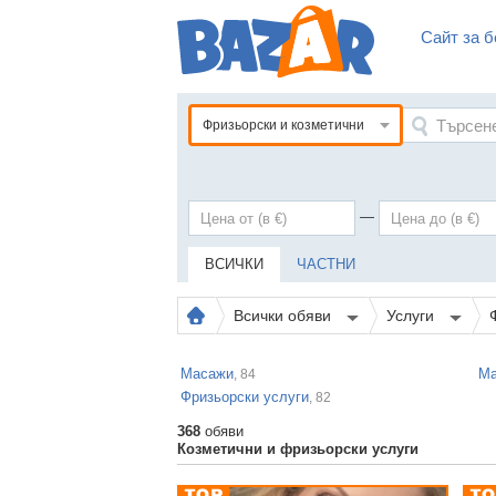
Сайт за б
Фризьорски и козметични
—
ВСИЧКИ
ЧАСТНИ
Всички обяви
Услуги
Масажи
Ма
, 84
Фризьорски услуги
, 82
368
обяви
Козметични и фризьорски услуги