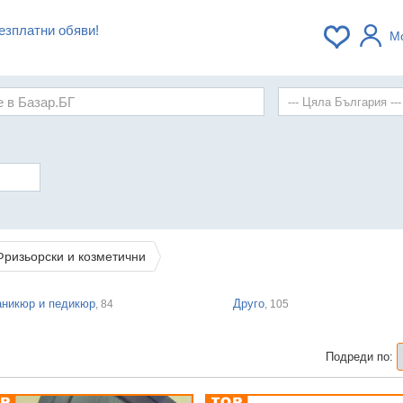
езплатни обяви!
М
Фризьорски и козметични
никюр и педикюр
Друго
, 84
, 105
Подреди по: