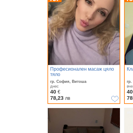
Професионален масаж цяло
Кл
тяло
гр. София, Витоша
гр.
днес
вче
40
4
€
78,23
78
лв