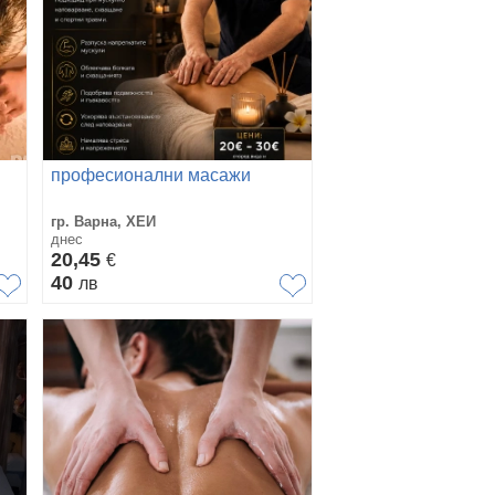
професионални масажи
гр. Варна, ХЕИ
днес
20,45
€
40
лв