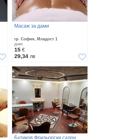
Масаж за дами
гр. София, Младост 1
днес
15
€
29,34
лв
Бутиков Фризьорски салон