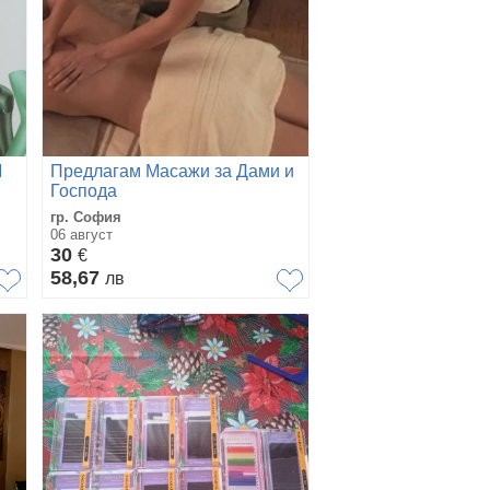
М
Предлагам Масажи за Дами и
Господа
гр. София
06 август
30
€
58,67
лв