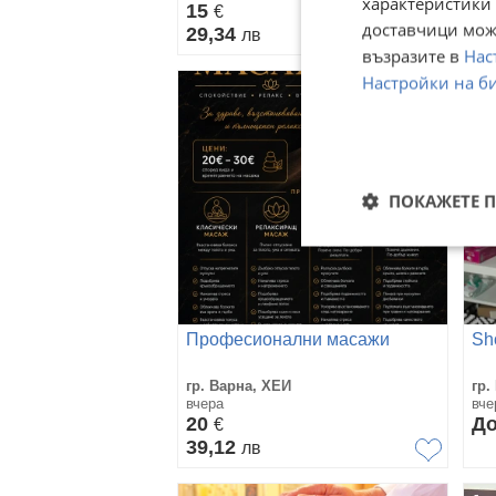
характеристики 
15
6 
€
доставчици може
29,34
12
лв
възразите в
Нас
Настройки на б
ПОКАЖЕТЕ 
Професионални масажи
Sh
гр. Варна, ХЕИ
гр.
вчера
вче
20
До
€
39,12
лв