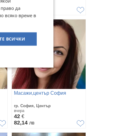
Някои
15
€
 право да
29,34
лв
по всяко време в
ТЕ ВСИЧКИ
Масажи,център София
гр. София, Център
вчера
42
€
82,14
лв