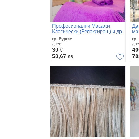
Професионални Масажи
Да
Класически (Релаксиращ) и др.
ма
гр. Бургас
гр.
днес
дне
30
4
€
58,67
78
лв