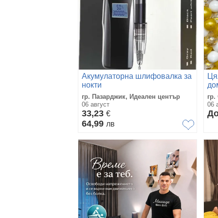
Акумулаторна шлифовалка за
Ця
нокти
до
гр. Пазарджик, Идеален център
гр.
06 август
06 
33,23
До
€
64,99
лв