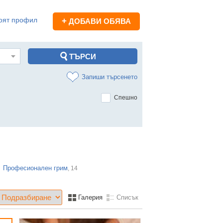
оят профил
+
ДОБАВИ ОБЯВА
Запиши търсенето
Спешно
Професионален грим
, 14
Галерия
Списък