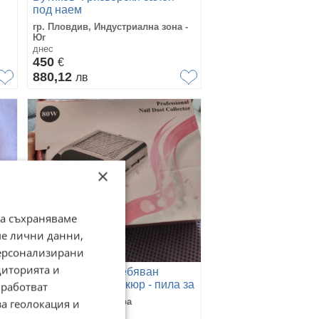
под наем
гр. Пловдив, Индустриална зона -
Юг
днес
450
€
880,12
лв
×
да съхраняваме
ме лични данни,
персонализирани
диторията и
Продавам употребяван
комплект за маникюр - пила за
работват
премахване на гел лак.
гр. София, Банишора
за геолокация и
прахоуловител. печка.
вчера