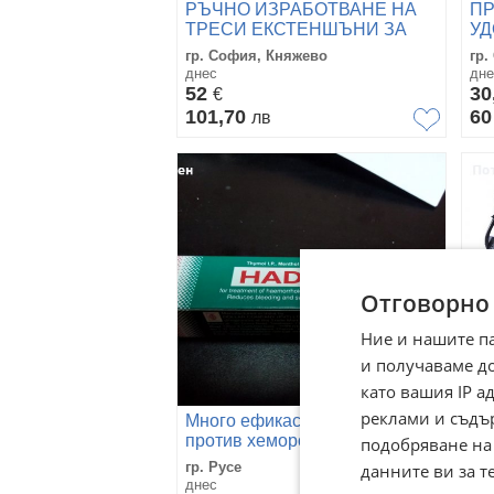
РЪЧНО ИЗРАБОТВАНЕ НА
П
ТРЕСИ ЕКСТЕНШЪНИ ЗА
УД
УДЪЛЖАВАНЕ НА КОСА.
НА
гр. София, Княжево
гр.
днес
дне
52
30
€
101,70
6
лв
Отговорно
Ние и нашите п
и получаваме д
като вашия IP 
реклами и съдъ
Много ефикасен билков крем
Пр
против хемороиди
ла
подобряване на
за
гр. Русе
гр.
данните ви за т
днес
вче