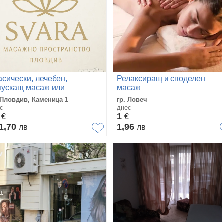
асически, лечебен,
Релаксиращ и споделен
пускащ масаж или
масаж
нотерапия на стъпала
 Пловдив, Каменица 1
гр. Ловеч
с
днес
2
1
€
€
1,70
1,96
лв
лв