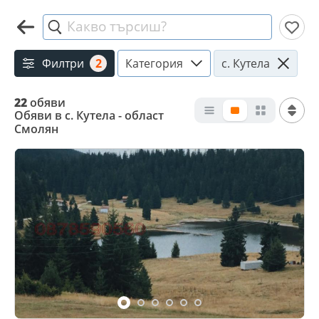
Какво търсиш?
Филтри
2
Категория
с. Кутела
22
обяви
Обяви в с. Кутела - област
Смолян