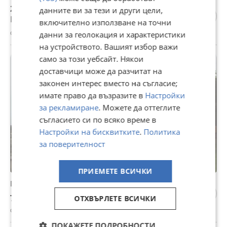
25 065 €
данните ви за тези и други цели,
Не се начислява ДДС
включително използване на точни
с. Кутела, Смолян, 30 юли
данни за геолокация и характеристики
на устройството. Вашият избор важи
само за този уебсайт. Някои
доставчици може да разчитат на
законен интерес вместо на съгласие;
имате право да възразите в
Настройки
за рекламиране
. Можете да оттеглите
съгласието си по всяко време в
Настройки на бисквитките
.
Политика
за поверителност
ПРИЕМЕТЕ ВСИЧКИ
Продава КЪЩА, с. Кутела, област Смолян
75 000 €
ОТХВЪРЛЕТЕ ВСИЧКИ
с. Кутела, Смолян, 30 юли
ПОКАЖЕТЕ ПОДРОБНОСТИ