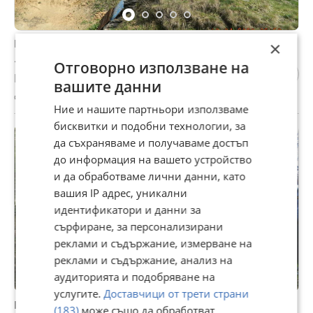
Продава ПАРЦЕЛ, с. Кутела, област Смолян
×
16 140 €
Отговорно използване на
Не се начислява ДДС
вашите данни
с. Кутела, Смолян, 30 юли
Ние и нашите партньори използваме
бисквитки и подобни технологии, за
да съхраняваме и получаваме достъп
до информация на вашето устройство
и да обработваме лични данни, като
вашия IP адрес, уникални
идентификатори и данни за
сърфиране, за персонализирани
реклами и съдържание, измерване на
реклами и съдържание, анализ на
аудиторията и подобряване на
услугите.
Доставчици от трети страни
Продава ПАРЦЕЛ, с. Кутела, област Смолян
(183)
може също да обработват