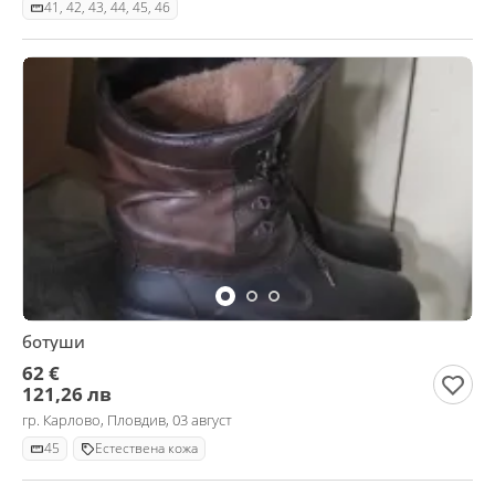
41, 42, 43, 44, 45, 46
ботуши
62 €
121,26 лв
гр. Карлово, Пловдив, 03 август
45
Естествена кожа