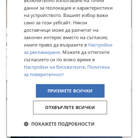
включително използване на точни
данни за геолокация и характеристики
на устройството. Вашият избор важи
само за този уебсайт. Някои
доставчици може да разчитат на
Мотоботуши Oxtar 42номер
законен интерес вместо на съгласие;
80 €
имате право да възразите в
Настройки
156,47 лв
за рекламиране
. Можете да оттеглите
гр. Велико Търново, Акация, 05 август
съгласието си по всяко време в
42
Естествена кожа
Настройки на бисквитките
.
Политика
за поверителност
ПРИЕМЕТЕ ВСИЧКИ
ОТХВЪРЛЕТЕ ВСИЧКИ
ПОКАЖЕТЕ ПОДРОБНОСТИ