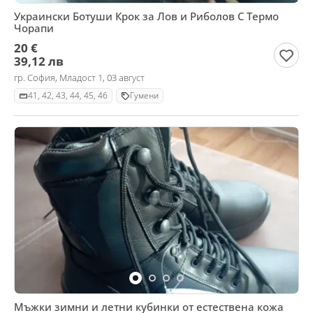
Украински Ботуши Крок за Лов и Риболов С Термо
Чорапи
20 €
39,12 лв
гр. София, Младост 1, 03 август
41, 42, 43, 44, 45, 46
Гумени
Мъжки зимни и летни кубинки от естествена кожа