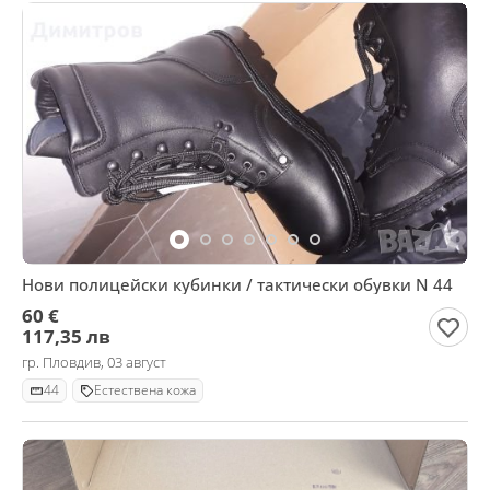
Нови полицейски кубинки / тактически обувки N 44
60 €
117,35 лв
гр. Пловдив, 03 август
44
Естествена кожа