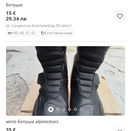
Ботуши
15 €
29,34 лв
гр. Сандански, Благоевград, 05 август
<40, 40, 41, 42
Естествена кожа
мото ботуши alpinestars
35 €