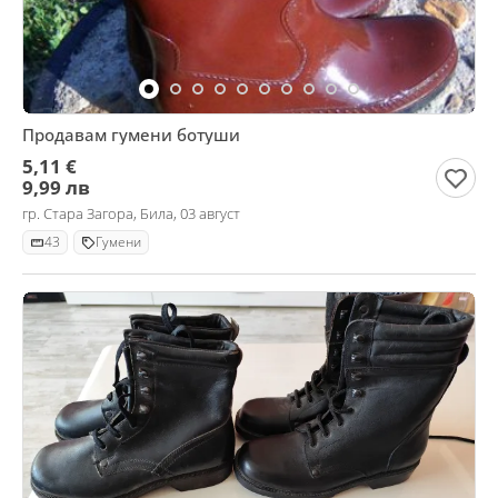
Продавам гумени ботуши
5,11 €
9,99 лв
гр. Стара Загора, Била, 03 август
43
Гумени