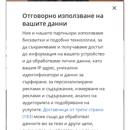
×
Отговорно използване на
вашите данни
Ние и нашите партньори използваме
бисквитки и подобни технологии, за
да съхраняваме и получаваме достъп
Военни кубинки.
до информация на вашето устройство
66 €
и да обработваме лични данни, като
129,08 лв
вашия IP адрес, уникални
гр. Банско, Благоевград, 05 август
идентификатори и данни за
44
Естествена кожа
сърфиране, за персонализирани
реклами и съдържание, измерване на
реклами и съдържание, анализ на
аудиторията и подобряване на
услугите.
Доставчици от трети страни
(183)
може също да обработват
данните ви за тези и други цели,