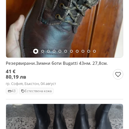
Резервирани.Зимни боти Bugatti 43нм. 27,8см.
41 €
80,19 лв
гр. София, Бъкстон, 04 август
43
Естествена кожа