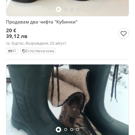
Продавам два чифта "Кубинки"
20 €
39,12 лв
гр. Бургас, Възраждане, 03 август
41
Естествена кожа