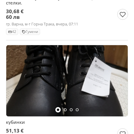
стелки.
30,68 €
60 лв
гр. Варна, м-т Горна Трака, вчера, 07:11
42
Гумени
кубинки
51,13 €