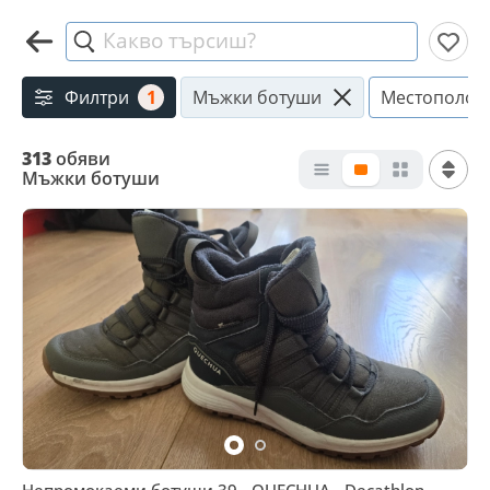
Какво търсиш?
Филтри
1
Мъжки ботуши
Местополож
313
обяви
Мъжки ботуши