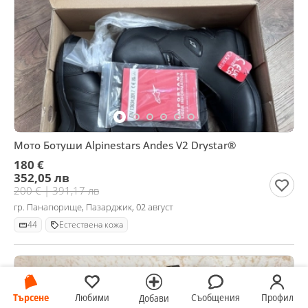
Мото Ботуши Alpinestars Andes V2 Drystar®
180 €
352,05 лв
200 € | 391,17 лв
гр. Панагюрище, Пазарджик, 02 август
44
Естествена кожа
Търсене
Любими
Съобщения
Профил
Добави