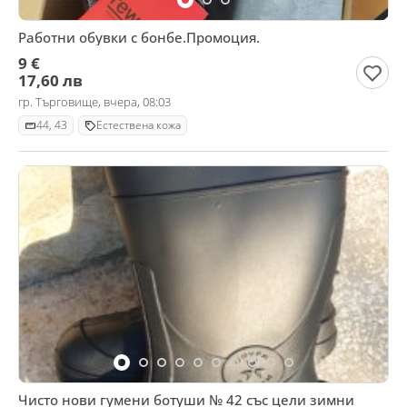
Работни обувки с бонбе.Промоция.
9 €
17,60 лв
гр. Търговище, вчера, 08:03
44, 43
Естествена кожа
Чисто нови гумени ботуши № 42 със цели зимни