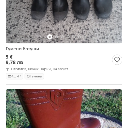
Гумени ботуши..
5 €
9,78 лв
гр. Пловдив, Кючук Париж, 04 август
43, 47
Гумени