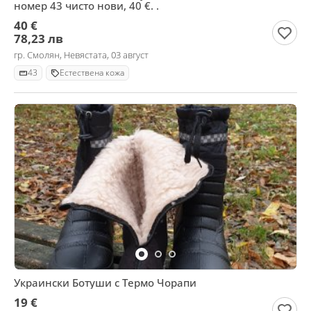
номер 43 чисто нови, 40 €. .
40 €
78,23 лв
гр. Смолян, Невястата, 03 август
43
Естествена кожа
Украински Ботуши с Термо Чорапи
19 €