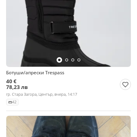
Ботуши/апрески Trespass
40 €
78,23 лв
гр. Стара Загора, Център, вчера, 14:17
42