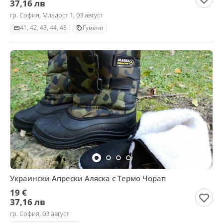
37,16 лв
гр. София, Младост 1, 03 август
41, 42, 43, 44, 45
Гумени
Украински Апрески Аляска с Термо Чорап
19 €
37,16 лв
гр. София, 03 август