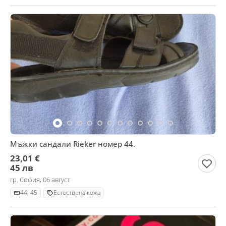
Мъжки сандали Rieker номер 44.
23,01 €
45 лв
гр. София, 06 август
44, 45
Естествена кожа