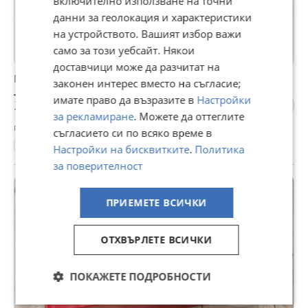
включително използване на точни
данни за геолокация и характеристики
на устройството. Вашият избор важи
само за този уебсайт. Някои
доставчици може да разчитат на
Мъжки сандали, номер 40,43,44,45, код 100006
законен интерес вместо на съгласие;
7,06 €
имате право да възразите в
Настройки
13,81 лв
за рекламиране
. Можете да оттеглите
гр. София, Дружба 2, 06 август
съгласието си по всяко време в
40, 43, 44, 45
Спортни
Настройки на бисквитките
.
Политика
за поверителност
ПРИЕМЕТЕ ВСИЧКИ
ОТХВЪРЛЕТЕ ВСИЧКИ
ПОКАЖЕТЕ ПОДРОБНОСТИ