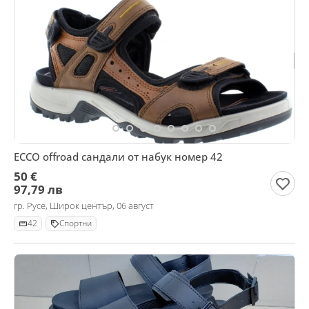
ECCO offroad сандали от набук номер 42
50 €
97,79 лв
гр. Русе, Широк център, 06 август
42
Спортни