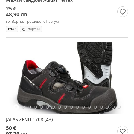
Мъжки сандали Adidas Terrex
25 €
48,90 лв
гр. Варна, Трошево, 01 август
42
Спортни
JALAS ZENIT 1708 (43)
50 €
97,79 лв