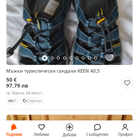
Мъжки туристически сандали КEEN 40,5
50 €
97,79 лв
гр. Варна, 04 август
41
Спортни
Търсене
Любими
Съобщения
Профил
Добави