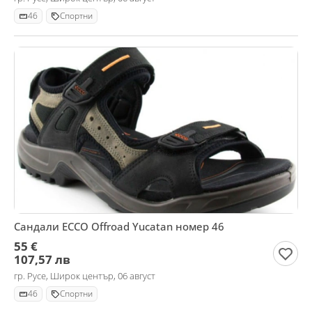
46
Спортни
Сандали ECCO Offroad Yucatan номер 46
55 €
107,57 лв
гр. Русе, Широк център, 06 август
46
Спортни