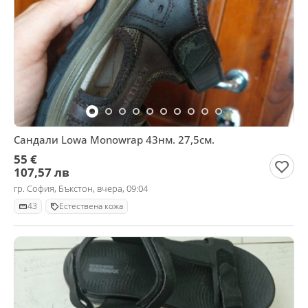
Сандали Lowa Monowrap 43нм. 27,5см.
55 €
107,57 лв
гр. София, Бъкстон, вчера, 09:04
43
Естествена кожа