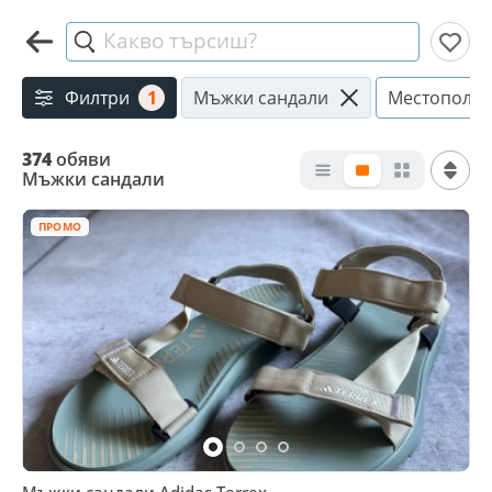
Какво търсиш?
Филтри
1
Мъжки сандали
Местополо
374
обяви
Мъжки сандали
ПРОМО