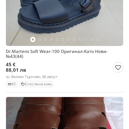
Dr.Martens Soft Wear-100 Оригинал-Като Нови-
№43(44)
45 €
88,01 лв
гр. Велико Търново, 06 август
43
Естествена кожа