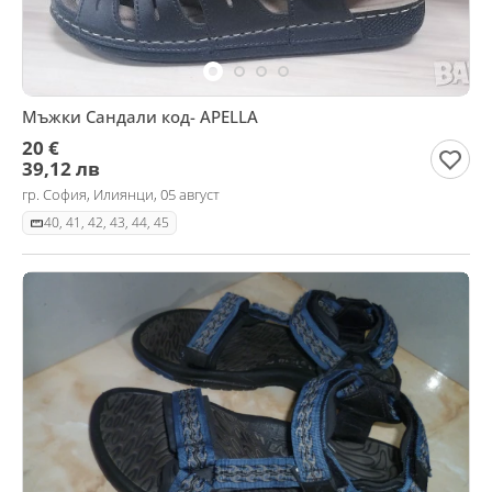
Мъжки Сандали код- APELLA
20 €
39,12 лв
гр. София, Илиянци, 05 август
40, 41, 42, 43, 44, 45