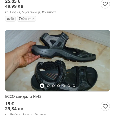
25,05 €
48,99 лв
гр. София, Мусагеница, 05 август
40
Спортни
ЕССО сандали №43
15 €
29,34 лв
гр. Ямбол, Център, 04 август