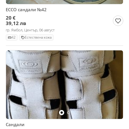
ЕССО сандали №42
20 €
39,12 лв
гр. Ямбол, Център, 06 август
42
Естествена кожа
Сандали