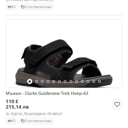
43
Естествена кожа
Мъжки - Clarks Guideview Trek Ноер-43
110 €
215,14 лв
гр. Бургас, Възраждане, 04 август
43
Естествена кожа