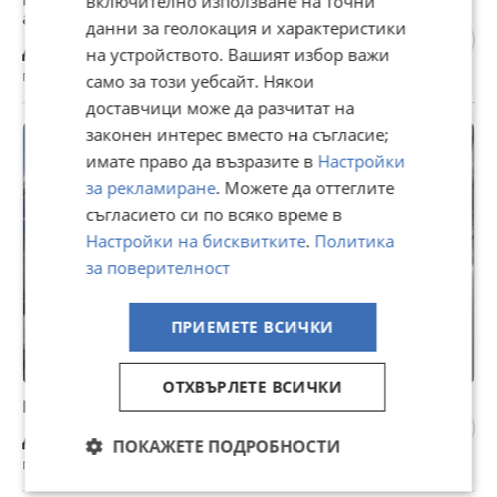
включително използване на точни
автомобилни стопове, детайли и целия автомобилил
данни за геолокация и характеристики
Договаряне
на устройството. Вашият избор важи
гр. София, вчера, 00:06
само за този уебсайт. Някои
доставчици може да разчитат на
законен интерес вместо на съгласие;
имате право да възразите в
Настройки
за рекламиране
. Можете да оттеглите
съгласието си по всяко време в
Настройки на бисквитките
.
Политика
за поверителност
ПРИЕМЕТЕ ВСИЧКИ
ОТХВЪРЛЕТЕ ВСИЧКИ
Полиране на фарове.ИДВАМ НА МЯСТО.
Договаряне
ПОКАЖЕТЕ ПОДРОБНОСТИ
гр. Пазарджик, Запад, 04 август