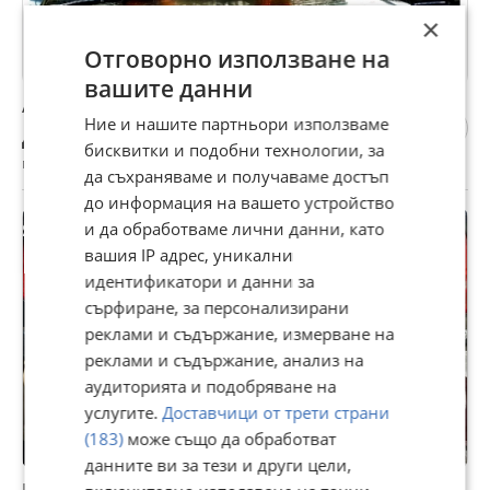
×
Отговорно използване на
вашите данни
Автодетайлинг във Велико Търново
Ние и нашите партньори използваме
Договаряне
бисквитки и подобни технологии, за
гр. Велико Търново, Промишлена зона, вчера, 06:50
да съхраняваме и получаваме достъп
до информация на вашето устройство
и да обработваме лични данни, като
вашия IP адрес, уникални
идентификатори и данни за
сърфиране, за персонализирани
реклами и съдържание, измерване на
реклами и съдържание, анализ на
аудиторията и подобряване на
услугите.
Доставчици от трети страни
(183)
може също да обработват
данните ви за тези и други цели,
Професионално полиране, тониране и UV защита на