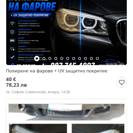
Полиране на фарове + UV защитно покритие
40 €
78,23 лв
гр. София, Симеоново, вчера, 14:36