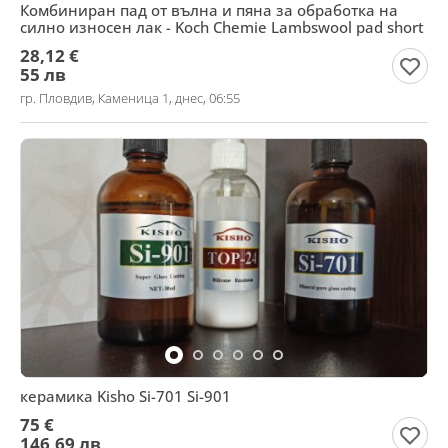
Комбиниран пад от вълна и пяна за обработка на
силно износен лак - Koch Chemie Lambswool pad short
28,12 €
55 лв
гр. Пловдив, Каменица 1, днес, 06:55
керамика Kisho Si-701 Si-901
75 €
146,69 лв