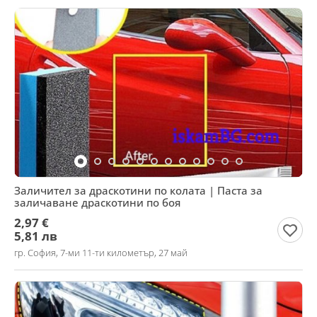
Заличител за драскотини по колата | Паста за
заличаване драскотини по боя
2,97 €
5,81 лв
гр. София, 7-ми 11-ти километър, 27 май