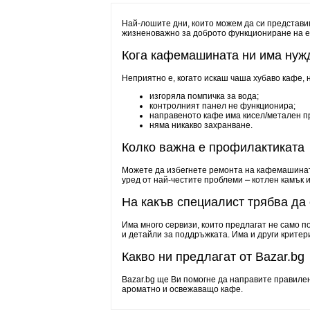
Най-лошите дни, които можем да си представи
жизненоважно за доброто функциониране на е
Кога кафемашината ни има нуж
Неприятно е, когато искаш чаша хубаво кафе, 
изгоряла помпичка за вода;
контролният панел не функционира;
направеното кафе има кисел/метален пр
няма никакво захранване.
Колко важна е профилактиката
Можете да избегнете ремонта на кафемашинат
уред от най-честите проблеми ⎼ котлен камък и
На какъв специалист трябва да
Има много сервизи, които предлагат не само 
и детайли за поддръжката. Има и други критер
Какво ни предлагат от Bazar.bg
Bazar.bg ще Ви помогне да направите правилен
ароматно и освежаващо кафе.