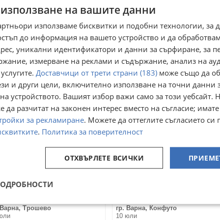
чествен ремонт на
Ремонт и продажба на
 използване на вашите данни
фемашини
монетници Mei cf560 , cf690 ,
cf7000 , cf7900 €€€
артньори използваме бисквитки и подобни технологии, за 
 Стара Загора, Център
гр. Стара Загора, Център
юли
19 юли
остъп до информация на вашето устройство и да обработва
говаряне
Договаряне
адрес, уникални идентификатори и данни за сърфиране, за 
ржание, измерване на реклами и съдържание, анализ на ау
 услугите.
Доставчици от трети страни (183)
може също да об
ези и други цели, включително използване на точни данни 
на устройството. Вашият избор важи само за този уебсайт. 
 да разчитат на законен интерес вместо на съгласие; имате
тройки за рекламиране
. Можете да оттеглите съгласието си 
исквитките
.
Политика за поверителност
ОТХВЪРЛЕТЕ ВСИЧКИ
ПРИЕМЕ
ПОДРОБНОСТИ
монт на кафемашини и
Сервиз / Ремонт кафемаши
.уреди
 Варна, Трошево
гр. Варна, Конфуто
юли
10 юли