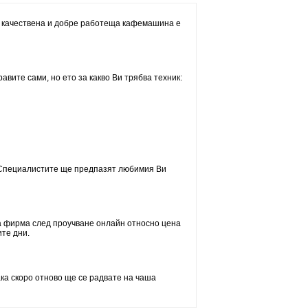
на качествена и добре работеща кафемашина е
вите сами, но ето за какво Ви трябва техник:
 Специалистите ще предпазят любимия Ви
ща фирма след проучване онлайн относно цена
ите дни.
ака скоро отново ще се радвате на чаша