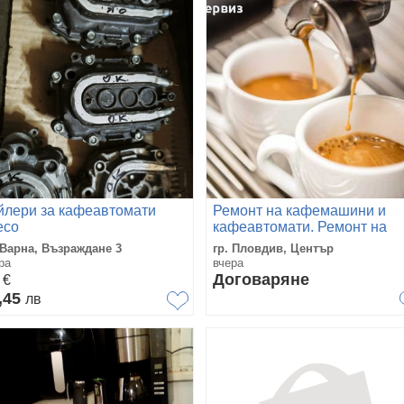
йлери за кафеавтомати
Ремонт на кафемашини и
eco
кафеавтомати. Ремонт на
DolcheGusto. Морел сервиз
 Варна, Възраждане 3
гр. Пловдив, Център
Пловдив
ра
вчера
5
Договаряне
€
,45
лв