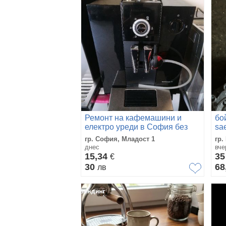
Ремонт на кафемашини и
бо
електро уреди в София без
sa
поивен ден
гр. София, Младост 1
гр.
днес
вче
15,34
3
€
30
68
лв