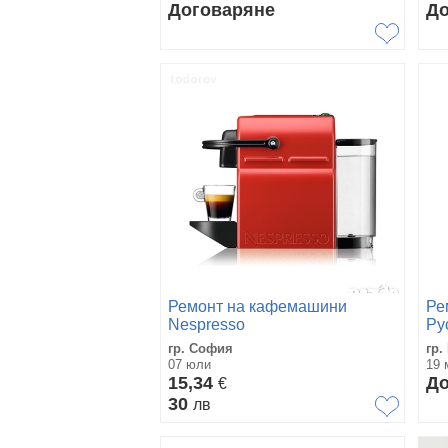
Договаряне
До
Ремонт на кафемашини
Ре
Nespresso
Ру
гр. София
гр.
07 юли
19 
15,34
До
€
30
лв