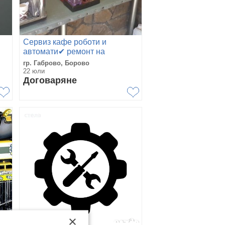
Сервиз кафе роботи и
автомати✔ ремонт на
кафемашини✔ части
гр. Габрово, Борово
22 юли
Договаряне
×