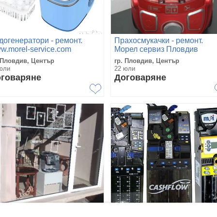
догенератори - ремонт.
Прахосмукачки - ремонт.
w.morel-service.com
Морел сервиз Пловдив
овдив
 Пловдив, Център
гр. Пловдив, Център
юли
22 юли
говаряне
Договаряне