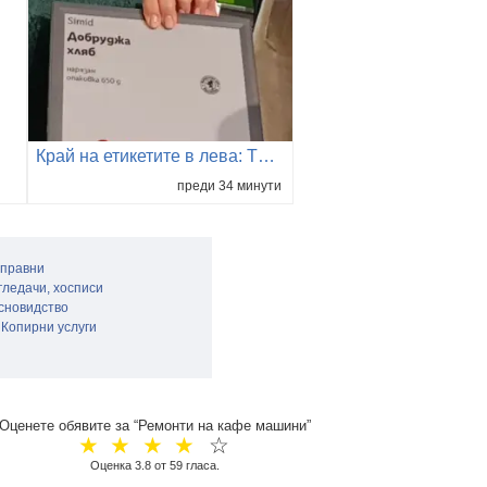
Край на етикетите в лева: Търговците уверяват, че преминаването само към евро няма да вдигне цените
преди 34 минути
 правни
ледачи, хосписи
сновидство
Копирни услуги
Оценете обявите за “Ремонти на кафе машини”
☆
☆
☆
☆
☆
Оценка
3.8
от
59
гласа.