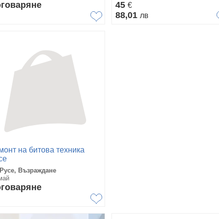
говаряне
45
€
88,01
лв
монт на битова техника
се
 Русе, Възраждане
май
говаряне