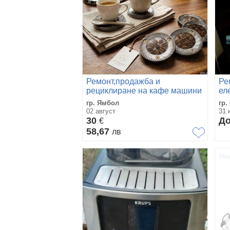
Ремонт,продажба и
Ре
рециклиране на кафе машини
ел
че
гр. Ямбол
гр.
02 август
31 
30
До
€
58,67
лв