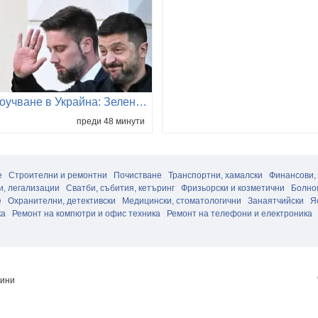
Проучване в Украйна: Зеленски губи катастрофално президентски избори, ако се проведат днес
преди 48 минути
е
Строителни и ремонтни
Почистване
Транспортни, хамалски
Финансови,
и, легализации
Сватби, събития, кетъринг
Фризьорски и козметични
Болног
е
Охранителни, детективски
Медицински, стоматологични
Занаятчийски
Я
ка
Ремонт на компютри и офис техника
Ремонт на телефони и електроника
шини