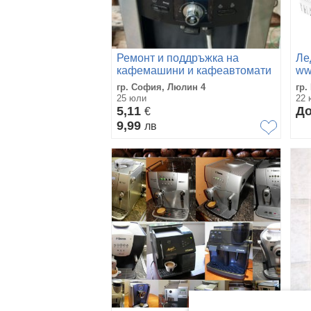
Ремонт и поддръжка на
Ле
кафемашини и кафеавтомати
ww
Пл
гр. София, Люлин 4
гр.
25 юли
22 
5,11
До
€
9,99
лв