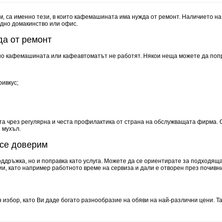
м, са именно тези, в които кафемашината има нужда от ремонт. Наличието 
дно домакинство или офис.
да от ремонт
но кафемашината или кафеавтоматът не работят. Някои неща можете да попра
ивкус;
а чрез регулярна и честа профилактика от страна на обслужващата фирма.
 мухъл.
 се доверим
поддръжка, но и поправка като услуга. Можете да се ориентирате за подходя
ии, като например работното време на сервиза и дали е отворен през почивн
 избор, като Ви даде богато разнообразие на обяви на най-различни цени. Т