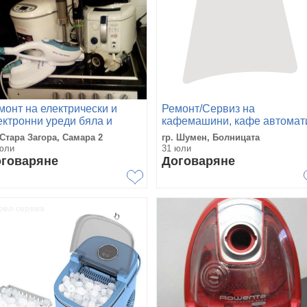
монт на електрически и
Ремонт/Сервиз на
ектронни уреди бяла и
кафемашини, кафе автомат
рна техника
перални, сушилни, готварск
 Стара Загора, Самара 2
гр. Шумен, Болницата
печки, битова техника
юли
31 юли
говаряне
Договаряне