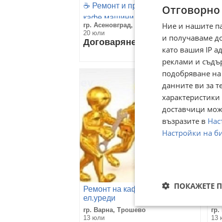
Ка
☕️ Ремонт и профилактика на
Отговорно
ка
кафе машини Saeco, Philips,
Ние и нашите п
гр. Асеновград, Пловдив
гр.
Gaggia, Spidem, Dolce
20 юли
20 
и получаваме д
Договаряне
До
като вашия IP 
реклами и съдъ
подобряване на
данните ви за т
характеристики 
доставчици може
възразите в
Нас
Настройки на б
ПОКАЖЕТЕ 
Ремонт на кафемашини и
Ре
ел.уреди
ел
гр. Варна, Трошево
гр.
13 юли
13 