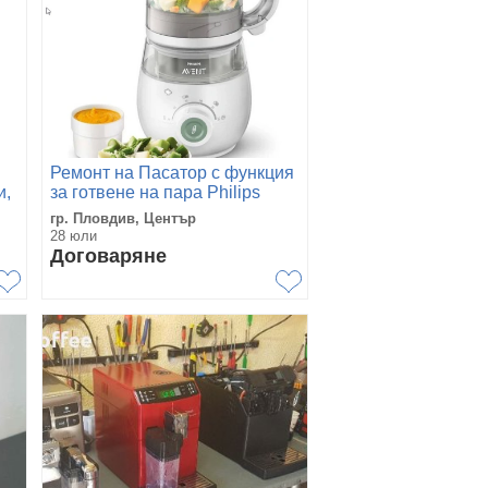
Ремонт на Пасатор с функция
и,
за готвене на пара Philips
и
Avent. Морел сервиз Пловдив
гр. Пловдив, Център
28 юли
Договаряне