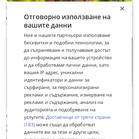
×
Шиба ину бебета
Отговорно използване на
Договаряне
гр. Роман, Враца, 04 август
вашите данни
Ние и нашите партньори използваме
бисквитки и подобни технологии, за
да съхраняваме и получаваме достъп
до информация на вашето устройство
и да обработваме лични данни, като
вашия IP адрес, уникални
идентификатори и данни за
сърфиране, за персонализирани
реклами и съдържание, измерване на
реклами и съдържание, анализ на
аудиторията и подобряване на
Еър Фрайър с горещ въздух
услугите.
Доставчици от трети страни
46,99 €
(183)
може също да обработват
91,90 лв
данните ви за тези и други цели,
гр. Роман, Враца, 04 август