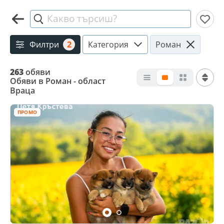
Какво търсиш?
Филтри
2
Категория
Роман
263
обяви
Обяви в Роман - област
Враца
ПРОМО