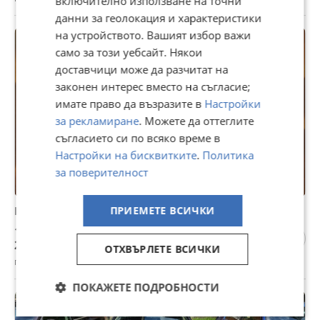
включително използване на точни
данни за геолокация и характеристики
на устройството. Вашият избор важи
само за този уебсайт. Някои
доставчици може да разчитат на
законен интерес вместо на съгласие;
имате право да възразите в
Настройки
за рекламиране
. Можете да оттеглите
съгласието си по всяко време в
Настройки на бисквитките
.
Политика
за поверителност
Продавам redmi 15c чисто нов неотварян с гаранция
ПРИЕМЕТЕ ВСИЧКИ
130 €
254,26 лв
ОТХВЪРЛЕТЕ ВСИЧКИ
гр. Роман, Враца, 04 август
ПОКАЖЕТЕ ПОДРОБНОСТИ