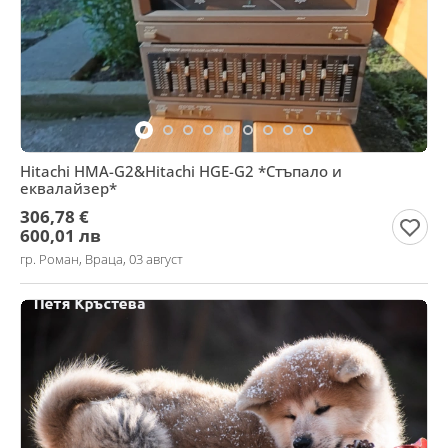
Hitachi HMA-G2&Hitachi HGE-G2 *Стъпало и
еквалайзер*
306,78 €
600,01 лв
гр. Роман, Враца, 03 август