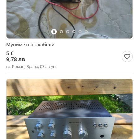
Мупиметър с кабели
5 €
9,78 лв
гр. Роман, Враца, 03 август