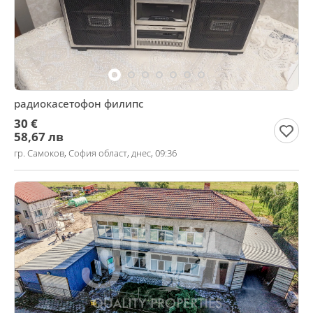
радиокасетофон филипс
30 €
58,67 лв
гр. Самоков, София област, днес, 09:36