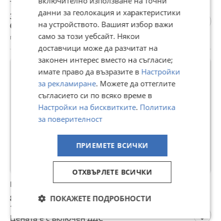
включително използване на точни
тенекии за сирене R24
данни за геолокация и характеристики
3,20 €
на устройството. Вашият избор важи
6,26 лв
само за този уебсайт. Някои
гр. Самоков, София област, вчера, 09:45
доставчици може да разчитат на
законен интерес вместо на съгласие;
ПРОМО
имате право да възразите в
Настройки
за рекламиране
. Можете да оттеглите
съгласието си по всяко време в
Настройки на бисквитките
.
Политика
за поверителност
ПРИЕМЕТЕ ВСИЧКИ
ОТХВЪРЛЕТЕ ВСИЧКИ
Daf 45.150 KIPPER САМОСВАЛ ЛИЗИНГ!!!
8 900 €
ПОКАЖЕТЕ ПОДРОБНОСТИ
17 406,89 лв
Цената е с включен ДДС