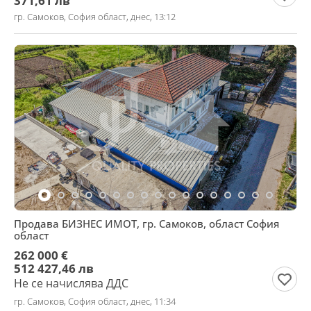
371,61 лв
гр. Самоков, София област, днес, 13:12
Продава БИЗНЕС ИМОТ, гр. Самоков, област София
област
262 000 €
512 427,46 лв
Не се начислява ДДС
гр. Самоков, София област, днес, 11:34