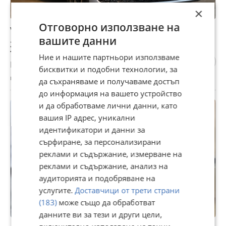
×
Отговорно използване на
VW ID.5 * GTX* 4X4* IQ HD MATRIX* PANO* 360*
вашите данни
39 900 €
78 037,62 лв
Ние и нашите партньори използваме
Не се начислява ДДС
бисквитки и подобни технологии, за
гр. Самоков, София област, 05 август
да съхраняваме и получаваме достъп
до информация на вашето устройство
и да обработваме лични данни, като
ПРОМО
вашия IP адрес, уникални
идентификатори и данни за
сърфиране, за персонализирани
реклами и съдържание, измерване на
реклами и съдържание, анализ на
аудиторията и подобряване на
услугите.
Доставчици от трети страни
(183)
може също да обработват
данните ви за тези и други цели,