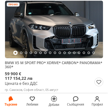
ПРОМО
BMW X5 M SPORT PRO* XDRIVE* CARBON* PANORAMA*
360*
59 900 €
117 154,22 лв
Цената е без ДДС
гр. Самоков, София област, 05 август
Търсене
Любими
Съобщения
Профил
Добави