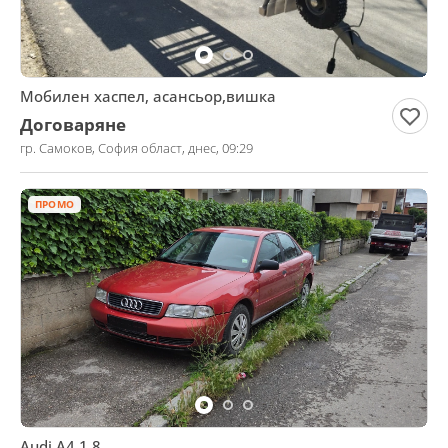
Мобилен хаспел, асансьор,вишка
Договаряне
гр. Самоков, София област, днес, 09:29
ПРОМО
Audi A4 1.8