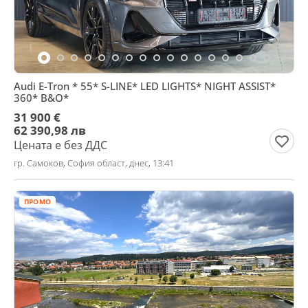
Audi E-Tron * 55* S-LINE* LED LIGHTS* NIGHT ASSIST*
360* B&O*
31 900 €
62 390,98 лв
Цената е без ДДС
гр. Самоков, София област, днес, 13:41
ПРОМО