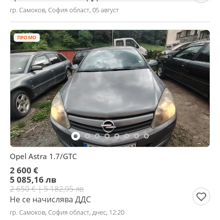
гр. Самоков, София област, 05 август
ПРОМО
Opel Astra 1.7/GTC
2 600 €
5 085,16 лв
2 650 € | 5 182,95 лв
Не се начислява ДДС
гр. Самоков, София област, днес, 12:20