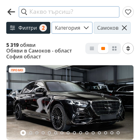
Какво търсиш?
Филтри
2
Категория
Самоков
5 319
обяви
Обяви в Самоков - област
София област
ПРОМО