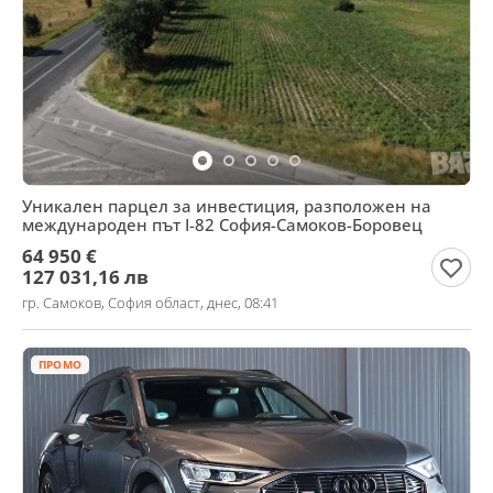
Уникален парцел за инвестиция, разположен на
международен път I-82 София-Самоков-Боровец
64 950 €
127 031,16 лв
гр. Самоков, София област, днес, 08:41
ПРОМО