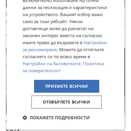
включително използване на точни
данни за геолокация и характеристики
Беларус мтз 05 на части
на устройството. Вашият избор важи
само за този уебсайт. Някои
56,75 €
110,99 лв
доставчици може да разчитат на
гр. Горна Оряховица, Велико Търново, 28 юли
законен интерес вместо на съгласие;
имате право да възразите в
Настройки
за рекламиране
. Можете да оттеглите
съгласието си по всяко време в
Настройки на бисквитките
.
Политика
за поверителност
ПРИЕМЕТЕ ВСИЧКИ
ОТХВЪРЛЕТЕ ВСИЧКИ
ПОКАЖЕТЕ ПОДРОБНОСТИ
Части двигатели акме роджерини
5,62 €