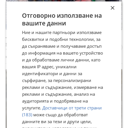
×
Отговорно използване на
вашите данни
Ние и нашите партньори използваме
Лагери, семерини, части за пловдивски мотоблок
бисквитки и подобни технологии, за
56,75 €
да съхраняваме и получаваме достъп
110,99 лв
до информация на вашето устройство
гр. Горна Оряховица, Велико Търново, 28 юли
и да обработваме лични данни, като
вашия IP адрес, уникални
идентификатори и данни за
сърфиране, за персонализирани
реклами и съдържание, измерване на
реклами и съдържание, анализ на
аудиторията и подобряване на
услугите.
Доставчици от трети страни
(183)
може също да обработват
данните ви за тези и други цели,