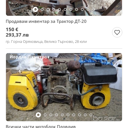
Продавам инвентар за Трактор ДТ-20
150 €
293,37 лв
гр. Горна Оряховица, Велико Търново, 28 юли
Всички части мотоблок Пловдив