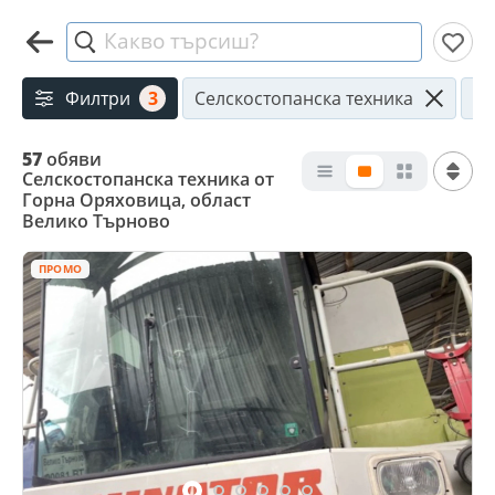
Какво търсиш?
Филтри
3
Селскостопанска техника
Го
57
обяви
Селскостопанска техника от
Горна Оряховица, област
Велико Търново
ПРОМО