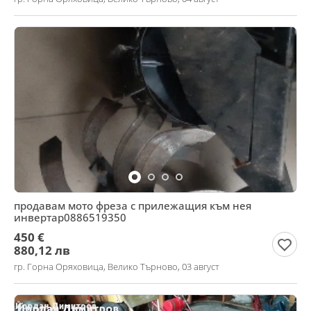
продавам мото фреза с прилежащия към нея
инвертар0886519350
450 €
880,12 лв
гр. Горна Оряховица, Велико Търново, 03 август