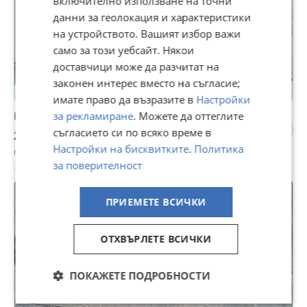
включително използване на точни
данни за геолокация и характеристики
на устройството. Вашият избор важи
само за този уебсайт. Някои
доставчици може да разчитат на
законен интерес вместо на съгласие;
имате право да възразите в
Настройки
Капак за фреза
за рекламиране
. Можете да оттеглите
съгласието си по всяко време в
28,12 €
Настройки на бисквитките
.
Политика
гр. Горна Оряховица, Велико Търново, 03 август
за поверителност
ПРИЕМЕТЕ ВСИЧКИ
ОТХВЪРЛЕТЕ ВСИЧКИ
ПОКАЖЕТЕ ПОДРОБНОСТИ