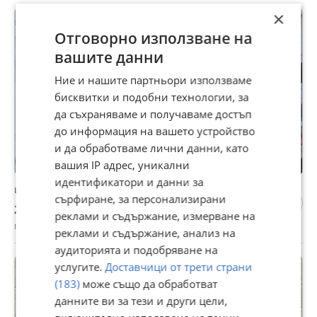
×
Отговорно използване на
вашите данни
Ние и нашите партньори използваме
бисквитки и подобни технологии, за
да съхраняваме и получаваме достъп
до информация на вашето устройство
и да обработваме лични данни, като
вашия IP адрес, уникални
идентификатори и данни за
изкупуване на мотоблокове
сърфиране, за персонализирани
255,65 €
реклами и съдържание, измерване на
гр. Горна Оряховица, Велико Търново, 03 август
реклами и съдържание, анализ на
аудиторията и подобряване на
услугите.
Доставчици от трети страни
(183)
може също да обработват
данните ви за тези и други цели,