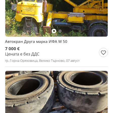
Автокран Друга марка ИФА W 50
7 000 €
Цената е без ДДС
гр. Горна Оряховица, Велико Търново, 07 август