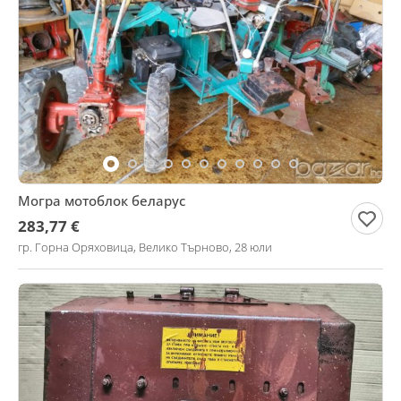
Могра мотоблок беларус
283,77 €
гр. Горна Оряховица, Велико Търново, 28 юли