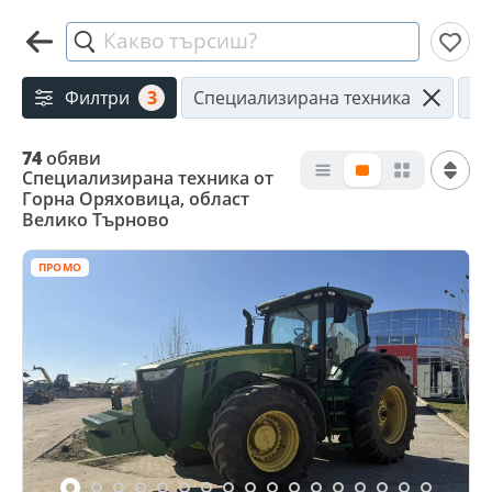
Какво търсиш?
Филтри
3
Специализирана техника
Го
74
обяви
Специализирана техника от
Горна Оряховица, област
Велико Търново
ПРОМО