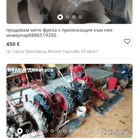
продавам мото фреза с прилежащия към нея
инвертар0886519350
450 €
гр. Горна Оряховица, Велико Търново, 03 август