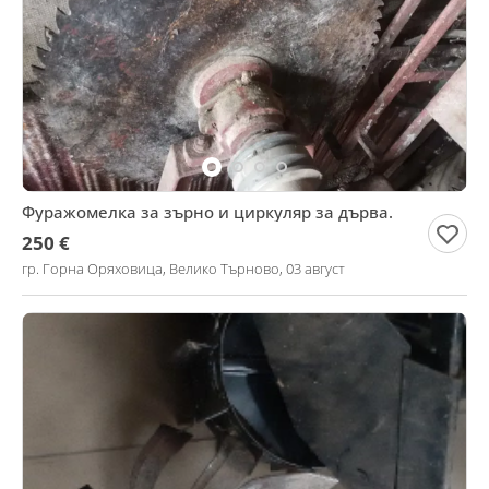
Фуражомелка за зърно и циркуляр за дърва.
250 €
гр. Горна Оряховица, Велико Търново, 03 август