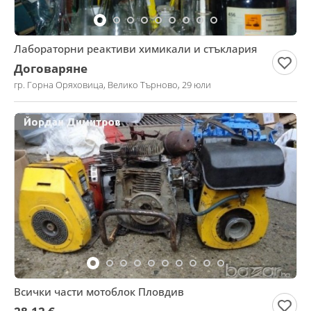
Лабораторни реактиви химикали и стъклария
Договаряне
гр. Горна Оряховица, Велико Търново, 29 юли
Всички части мотоблок Пловдив