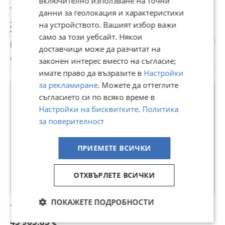
включително използване на точни
Трактор Lamborghini STRIKE 120 T4
данни за геолокация и характеристики
37 835,83 €
на устройството. Вашият избор важи
74 000,45 лв
само за този уебсайт. Някои
Цената е без ДДС
доставчици може да разчитат на
с. Софрониево, Враца, 05 август
законен интерес вместо на съгласие;
имате право да възразите в
Настройки
за рекламиране
. Можете да оттеглите
съгласието си по всяко време в
Настройки на бисквитките
.
Политика
за поверителност
ПРИЕМЕТЕ ВСИЧКИ
ОТХВЪРЛЕТЕ ВСИЧКИ
ПОКАЖЕТЕ ПОДРОБНОСТИ
Трактор John Deere 6110 MC
45 965,83 €