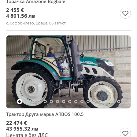
Торачка Amazone Bogbale
2 455 €
4 801,56 лв
с. Софрониево, Враца, 05 август
Трактор Друга марка ARBOS 100.5
22 474 €
43 955,32 лв
Цената е без ДДС