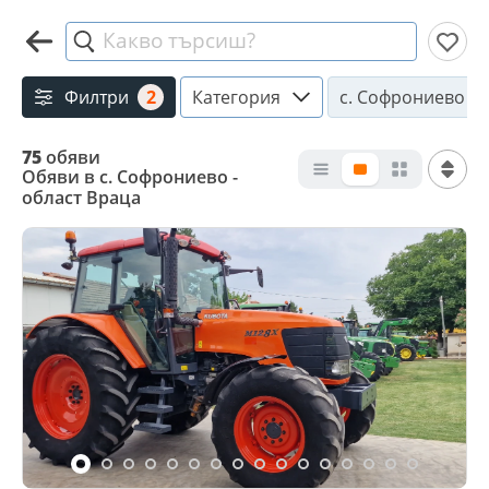
Какво търсиш?
Филтри
2
Категория
с. Софрониево
75
обяви
Обяви в с. Софрониево -
област Враца