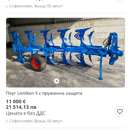
с. Софрониево, Враца, 05 август
Плуг Lemken 5 с пружинна защита
11 000 €
21 514,13 лв
Цената е без ДДС
с. Софрониево, Враца, 05 август