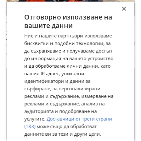
×
Отговорно използване на
Трактор Kubota М9540
вашите данни
25 053,33 €
Ние и нашите партньори използваме
49 000,05 лв
бисквитки и подобни технологии, за
Цената е без ДДС
да съхраняваме и получаваме достъп
с. Софрониево, Враца, 05 август
до информация на вашето устройство
и да обработваме лични данни, като
вашия IP адрес, уникални
идентификатори и данни за
сърфиране, за персонализирани
реклами и съдържание, измерване на
реклами и съдържание, анализ на
аудиторията и подобряване на
услугите.
Доставчици от трети страни
(183)
може също да обработват
данните ви за тези и други цели,