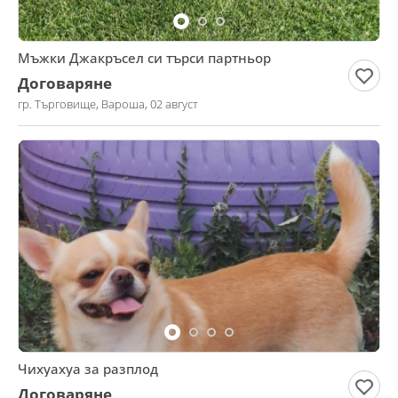
Мъжки Джакръсел си търси партньор
Договаряне
гр. Търговище, Вароша, 02 август
Чихуахуа за разплод
Договаряне