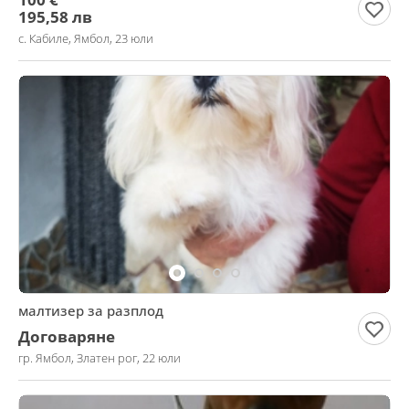
195,58 лв
с. Кабиле, Ямбол, 23 юли
малтизер за разплод
Договаряне
гр. Ямбол, Златен рог, 22 юли