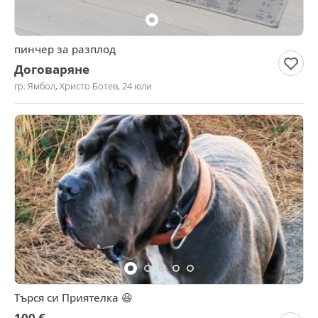
пинчер за разплод
Договаряне
гр. Ямбол, Христо Ботев, 24 юли
Търся си Приятелка 😆
100 €