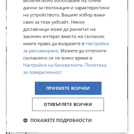
включително използване на точни
данни за геолокация и характеристики
на устройството. Вашият избор важи
Мъжки голдън ретривър си търси партньорка
само за този уебсайт. Някои
Договаряне
доставчици може да разчитат на
гр. Стара Загора, Опълченски, 31 юли
законен интерес вместо на съгласие;
имате право да възразите в
Настройки
за рекламиране
. Можете да оттеглите
съгласието си по всяко време в
Настройки на бисквитките
.
Политика
за поверителност
ПРИЕМЕТЕ ВСИЧКИ
ОТХВЪРЛЕТЕ ВСИЧКИ
ПОКАЖЕТЕ ПОДРОБНОСТИ
Пудел си търси партньорка
Договаряне