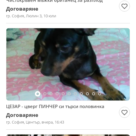
Чистокръвен мъжки британец за разплод
Договаряне
гр. София, Люлин 3, 10 юли
ЦЕЗАР - цверг ПИНЧЕР си търси половинка
Договаряне
гр. София, Център, вчера, 16:43