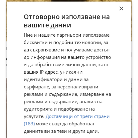
×
Отговорно използване на
вашите данни
Ние и нашите партньори използваме
бисквитки и подобни технологии, за
Мъжко Йорки търси партньорка.
да съхраняваме и получаваме достъп
Договаряне
до информация на вашето устройство
и да обработваме лични данни, като
гр. София, Връбница 1, 31 юли
вашия IP адрес, уникални
идентификатори и данни за
сърфиране, за персонализирани
реклами и съдържание, измерване на
реклами и съдържание, анализ на
аудиторията и подобряване на
услугите.
Доставчици от трети страни
(183)
може също да обработват
данните ви за тези и други цели,