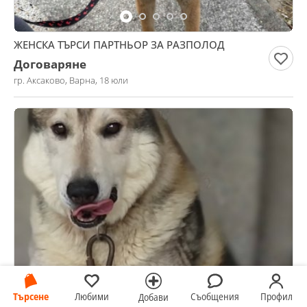
ЖЕНСКА ТЪРСИ ПАРТНЬОР ЗА РАЗПОЛОД
Договаряне
гр. Аксаково, Варна, 18 юли
Тамаскан търся женска
Търсене
Любими
Съобщения
Профил
Добави
Договаряне