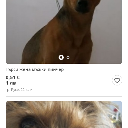
Търси жена мъжки пинчер
0,51 €
1 лв
гр. Русе, 22 юли