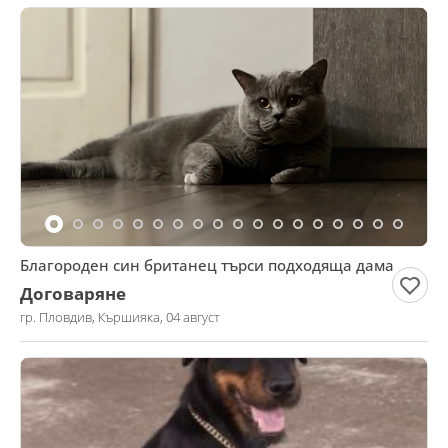
Благороден син британец търси подходяща дама
Договаряне
гр. Пловдив, Кършияка, 04 август