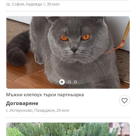
гр. София, Надежда 1, 30 юли
Мъжки клепоух търси партньорка
Договаряне
с. Исперихово, Пазарджик, 29 юли