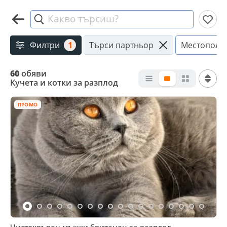
Какво търсиш?
Филтри
1
Търси партньор
Местополо
60
обяви
Кучета и котки за разплод
ПРОМО