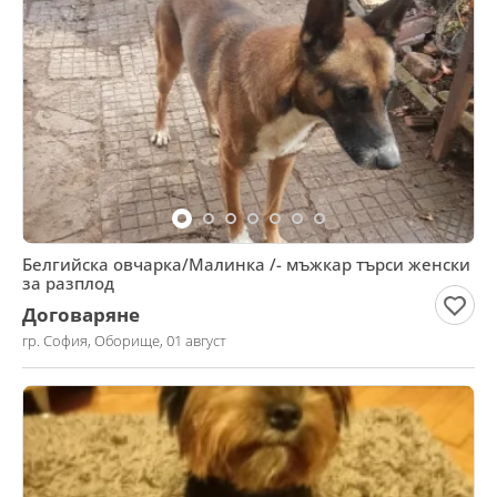
Белгийска овчарка/Малинка /- мъжкар търси женски
за разплод
Договаряне
гр. София, Оборище, 01 август