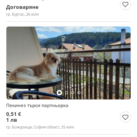
Договаряне
гр. Бургас, 26 юли
Пекинез търси партньорка
0,51 €
1 лв
гр. Божурище, София област, 25 юли