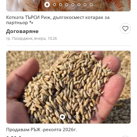
Котката ТЪРСИ Риж, дългокосмест котарак за
партньор 🐾
Договаряне
гр. Пазарджик, вчера, 10:26
Продавам РЪЖ -реколта 2026г.