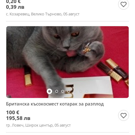
0,20 €
0,39 лв
с. Козаревец, Велико Търново, 05 август
Британска късокосмест котарак за разплод
100 €
195,58 лв
гр. Ловеч, Широк център, 05 август