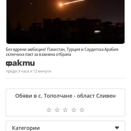
Без ядрени амбиции! Пакистан, Турция и Саудитска Арабия
сключиха пакт за взаимна отбрана
преди 3 часа и 12 минути
Обяви в с. Тополчане - област Сливен
☆
☆
☆
☆
☆
Категории