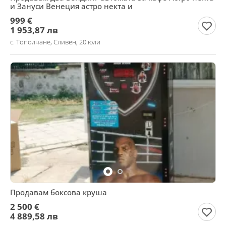
и Зануси Венеция астро некта и
999 €
1 953,87 лв
с. Тополчане, Сливен, 20 юли
Продавам боксова круша
2 500 €
4 889,58 лв