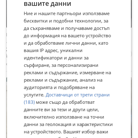
вашите данни
Ние и нашите партньори използваме
бисквитки и подобни технологии, за
да съхраняваме и получаваме достъп
Продава КЪЩА, с. Тополчане, област Сливен
до информация на вашето устройство
и да обработваме лични данни, като
105 000 €
205 362,15 лв
вашия IP адрес, уникални
Не се начислява ДДС
идентификатори и данни за
с. Тополчане, Сливен, 23 юли
сърфиране, за персонализирани
реклами и съдържание, измерване на
реклами и съдържание, анализ на
аудиторията и подобряване на
услугите.
Доставчици от трети страни
(183)
може също да обработват
данните ви за тези и други цели,
включително използване на точни
данни за геолокация и характеристики
на устройството. Вашият избор важи