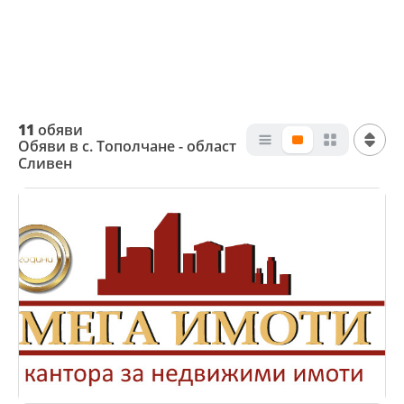
11
обяви
Обяви в с. Тополчане - област
Сливен