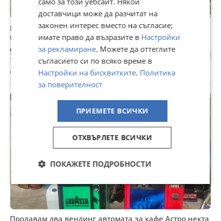
само за този уебсайт. Някои
доставчици може да разчитат на
законен интерес вместо на съгласие;
Продавам два вендинг автомата за кафе Астро некта
и Зануси Венеция астро некта и
имате право да възразите в
Настройки
за рекламиране
. Можете да оттеглите
999 €
1 953,87 лв
съгласието си по всяко време в
с. Тополчане, Сливен, 20 юли
Настройки на бисквитките
.
Политика
за поверителност
ПРИЕМЕТЕ ВСИЧКИ
ОТХВЪРЛЕТЕ ВСИЧКИ
ПОКАЖЕТЕ ПОДРОБНОСТИ
Продавам два вендинг автомата за кафе Астро некта