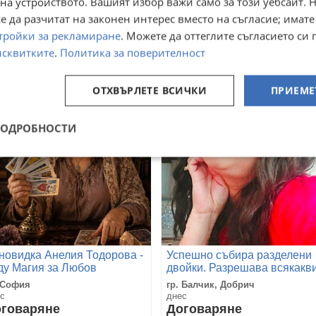
на устройството. Вашият избор важи само за този уебсайт. 
пимедиум,сахимердан,Q7,стаг9000,шиладжит
36v с 2 батерии 8Ah
мумио/epimedium,sahimerdan,stag,titan,Shilajit
 да разчитат на законен интерес вместо на съгласие; имате
 Варна
гр. Белово, Пазарджик
с
днес
тройки за рекламиране
. Можете да оттеглите съгласието си 
52
25
€
€
исквитките
.
Политика за поверителност
,80
48,90
лв
лв
ОТХВЪРЛЕТЕ ВСИЧКИ
ПРИЕМЕ
ПОДРОБНОСТИ
новидка Анелия Тодорова -
Успешно събира разделени
ду Магия за Любов
двойки. Разрешава всякакв
житейски проблеми
 София
гр. Балчик, Добрич
с
днес
говаряне
Договаряне