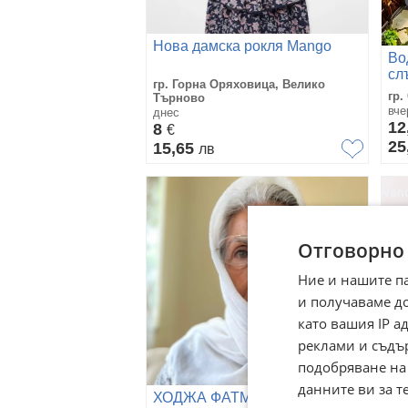
Нова дамска рокля Mango
Во
сл
гр. Горна Оряховица, Велико
Во
гр.
Търново
по
вче
днес
12
8
€
25
15,65
лв
Отговорно
Ние и нашите п
и получаваме д
като вашия IP 
реклами и съдъ
подобряване на
данните ви за т
ХОДЖА ФАТМА
Ма