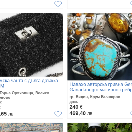
мска чанта с дълга дръжка
Навахо авторска гривна Ger
&M
Ganadanegro масивно среб
 Горна Оряховица, Велико
и тюркоаз
гр. Видин, Крум Бъчваров
рново
днес
с
240
€
€
469,40
,65
лв
лв