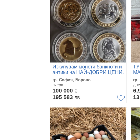
Изкупувам монети,банкноти и
ТУ
антики на НАЙ-ДОБРИ ЦЕНИ.
МА
24
гр. София, Борово
гр.
вчера
дне
100 000
6,
€
195 583
13
лв