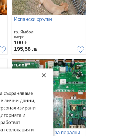
Испански хрътки
гр. Ямбол
вчера
100
€
195,58
лв
×
да съхраняваме
ме лични данни,
персонализирани
диторията и
работват
за геолокация и
Ремонт на платки за перални