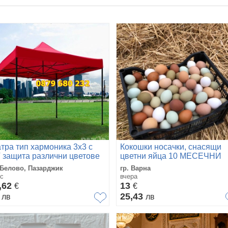
тра тип хармоника 3х3 с
Кокошки носачки, снасящи
 защита различни цветове
цветни яйца 10 МЕСЕЧНИ
 градина/тераса
 Белово, Пазарджик
гр. Варна
с
вчера
,62
13
€
€
9
25,43
лв
лв