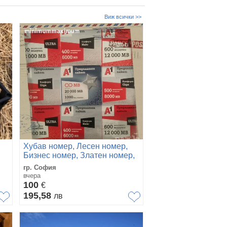
Виж всички >>
Хубав номер, Лесен номер,
Бизнес номер, Златен номер,
Сребърен номер,
гр. София
Предплатени сим карти A1!
вчера
100
€
195,58
лв