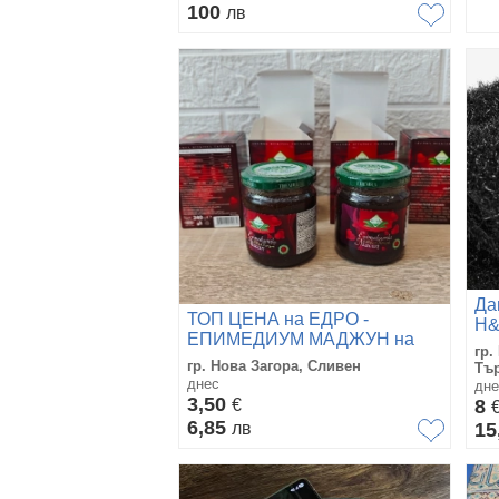
100
лв
Да
ТОП ЦЕНА на ЕДРО -
H
ЕПИМЕДИУМ МАДЖУН на
гр.
ТЕМРА - THEMRA Epimedium
гр. Нова Загора, Сливен
Тъ
Macun - турски афродизиак
днес
дне
3,50
€
8
6,85
лв
15