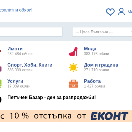
езплатни обяви!
М
Имоти
Мода
232 484 обяви
383 176 обяви
Спорт, Хоби, Книги
Дом и градина
386 009 обяви
271 710 обяви
Услуги
Работа
17 089 обяви
1 427 обяви
Петъчен Базар - ден за разпродажби!