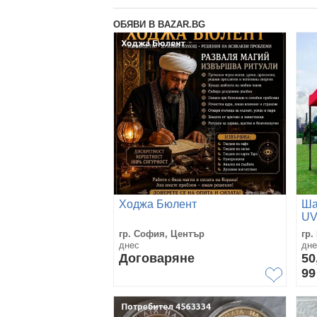
ОБЯВИ В BAZAR.BG
Ходжа Бюлент
Ша
UV
за
гр. София, Център
гр.
днес
дне
Договаряне
50
9