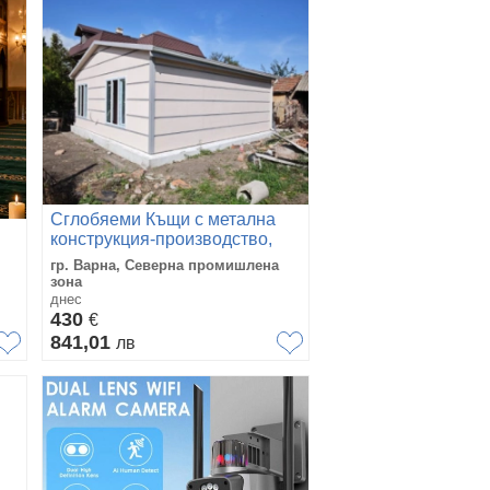
Сглобяеми Къщи с метална
конструкция-производство,
доставка и монтаж
гр. Варна, Северна промишлена
зона
днес
430
€
841,01
лв