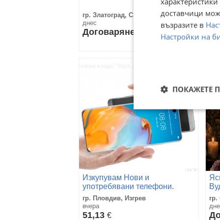
характеристики 
,е
доставчици може
гр. Златоград, Смолян
гр.
днес
дне
възразите в
Нас
Договаряне
5,
Настройки на б
10
ПОКАЖЕТЕ 
Изкупувам Нови и
Яс
употребявани телефони.
Ву
Плащане веднага
гр. Пловдив, Изгрев
гр.
вчера
дне
51,13
До
€