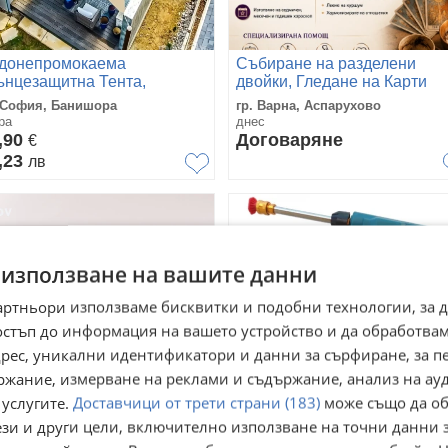
донепромокаема
Събиране на разделени
ънцезащитна Тента,
двойки, Гледане на Карти
доустойчива UV сенник,
Таро ,Ритуали за любов,
 София, Банишора
гр. Варна, Аспарухово
дсилено платнище
здраве,
ра
днес
късмет,финанси,кариер
,90
Договаряне
€
,23
лв
 използване на вашите данни
артньори използваме бисквитки и подобни технологии, за 
остъп до информация на вашето устройство и да обработва
адрес, уникални идентификатори и данни за сърфиране, за 
ржание, измерване на реклами и съдържание, анализ на ау
 услугите.
Доставчици от трети страни (183)
може също да об
ези и други цели, включително използване на точни данни 
джун
Акумулаторна водоструйка