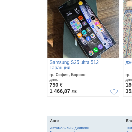
Samsung S25 ultra 512
дж
Гаранция!
гр. София, Борово
гр.
днес
дне
750
1
€
1 466,87
35
лв
Авто
Ел
Автомобили и джипове
Те