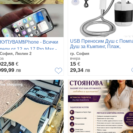
USB Преносим Душ с Помпа
КУПУВАМ❗️iPhone - Всички
Душ за Къмпинг, Плаж,
дели от 12 до 17 Pro Max -
Каравана и Градина
 София, Люлин 2
гр. София
ключени и заключени !
ра
вчера
022,58
15
€
€
999,99
29,34
лв
лв