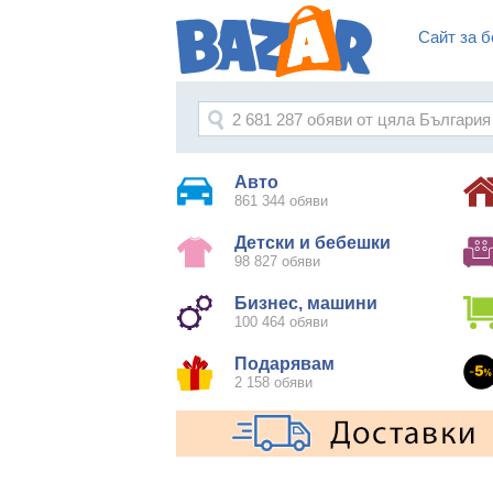
Сайт за б
Авто
861 344 обяви
Детски и бебешки
98 827 обяви
Бизнес, машини
100 464 обяви
Подарявам
2 158 обяви