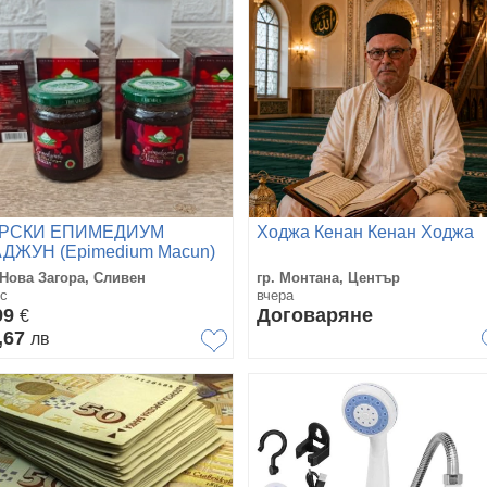
РСКИ ЕПИМЕДИУМ
Ходжа Кенан Кенан Ходжа
ДЖУН (Epimedium Macun)
0 гр. - THEMRA (Темра)
 Нова Загора, Сливен
гр. Монтана, Център
с
вчера
99
Договаряне
€
,67
лв