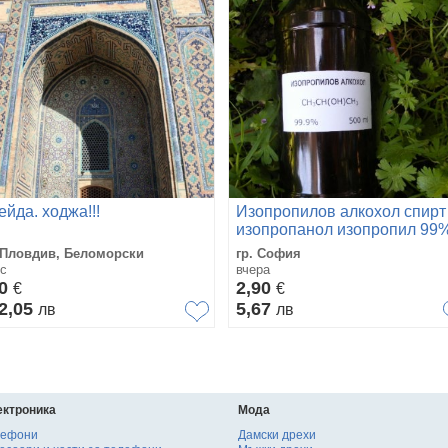
ейда. ходжа!!!
Изопропилов алкохол спирт
изопропанол изопропил 99
0.250л/0.5л/1л/5л/20л
 Пловдив, Беломорски
гр. София
с
вчера
80
2,90
€
€
2,05
5,67
лв
лв
ектроника
Мода
лефони
Дамски дрехи