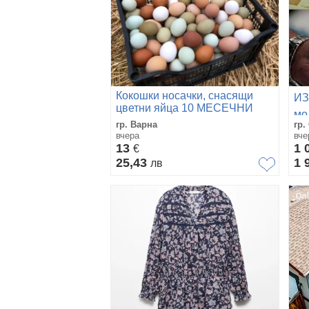
Кокошки носачки, снасящи
ИЗ
цветни яйца 10 МЕСЕЧНИ
мо
гр. Варна
гр.
от
вчера
вче
13
1 
€
25,43
1 
лв