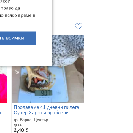
Някои
 право да
гр. Русе, Център
днес
по всяко време в
Договаряне
ТЕ ВСИЧКИ
Продаваме 41 дневни пилета
и
Супер Харко и бройлери
гр. Варна, Център
днес
2,40
€