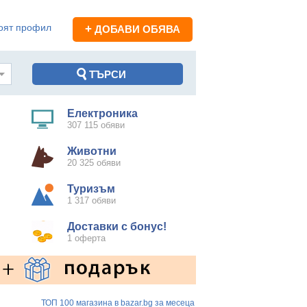
оят профил
+
ДОБАВИ ОБЯВА
Електроника
307 115 обяви
Животни
20 325 обяви
Туризъм
1 317 обяви
Доставки с бонус!
1 оферта
ТОП 100 магазина в bazar.bg за месеца