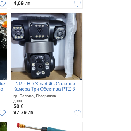
4,69
лв
tie
12MP HD Smart 4G Соларна
ро
Камера Три Обектива PTZ 3
Екранни PIR Камери за
гр. Белово, Пазарджик
Разпознаване на Човек
днес
50
€
97,79
лв