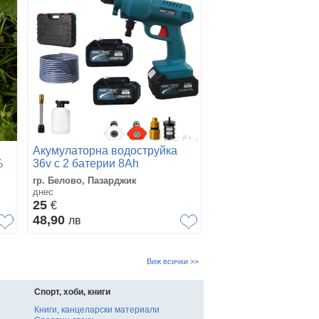
Акумулаторна водоструйка
%
36v с 2 батерии 8Ah
гр. Белово, Пазарджик
днес
25
€
48,90
лв
Виж всички >>
Спорт, хоби, книги
Книги, канцеларски материали