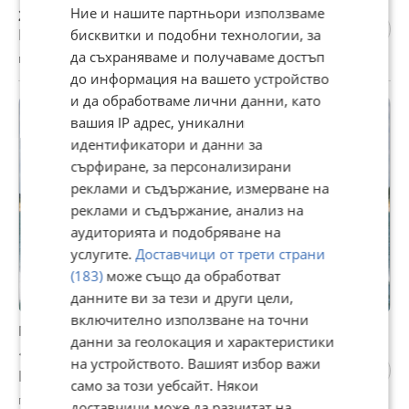
Ние и нашите партньори използваме
215 000 €
Не се начислява ДДС
бисквитки и подобни технологии, за
да съхраняваме и получаваме достъп
гр. Балчик, Добрич, 31 юли
до информация на вашето устройство
и да обработваме лични данни, като
вашия IP адрес, уникални
идентификатори и данни за
сърфиране, за персонализирани
реклами и съдържание, измерване на
реклами и съдържание, анализ на
аудиторията и подобряване на
услугите.
Доставчици от трети страни
(183)
може също да обработват
данните ви за тези и други цели,
включително използване на точни
Моторна яхта Beneteau Flyer sundeck 9
данни за геолокация и характеристики
105 000 €
на устройството. Вашият избор важи
Цената е без ДДС
само за този уебсайт. Някои
гр. Балчик, Добрич, 31 юли
доставчици може да разчитат на