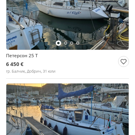
Петерсон 25 Т
6 450 €
гр. Балчик, Добрич, 31 юли