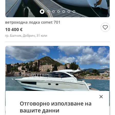
ветроходна лодка comet 701
10 400 €
гр. Балчик, Добрич, 31 юли
×
Отговорно използване на
вашите данни
Моторна яхта Jeanneau Leader 36