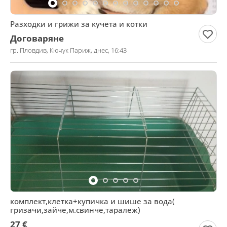
Разходки и грижи за кучета и котки
Договаряне
гр. Пловдив, Кючук Париж, днес, 16:43
комплект,клетка+купичка и шише за вода(
гризачи,зайче,м.свинче,таралеж)
27 €