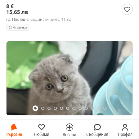
8 €
15,65 лв
гр. Пловдив, Съдийски, днес, 11:32
Играчки
клепоуха шотландска
380 €
Търсене
Любими
Съобщения
Профил
Добави
743,22 лв