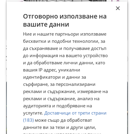
×
Отговорно използване на
вашите данни
Ние и нашите партньори използваме
бисквитки и подобни технологии, за
Хуманна клетка-заграждение за любимци
да съхраняваме и получаваме достъп
40 €
до информация на вашето устройство
78,23 лв
и да обработваме лични данни, като
гр. Пловдив, днес, 15:49
вашия IP адрес, уникални
идентификатори и данни за
сърфиране, за персонализирани
реклами и съдържание, измерване на
реклами и съдържание, анализ на
аудиторията и подобряване на
услугите.
Доставчици от трети страни
(183)
може също да обработват
данните ви за тези и други цели,