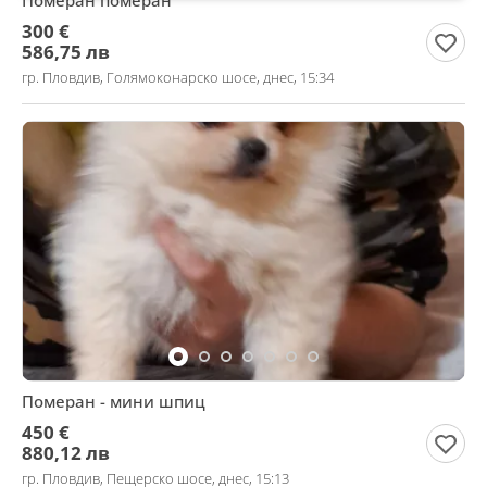
Померан померан
300 €
586,75 лв
гр. Пловдив, Голямоконарско шосе, днес, 15:34
Померан - мини шпиц
450 €
880,12 лв
гр. Пловдив, Пещерско шосе, днес, 15:13