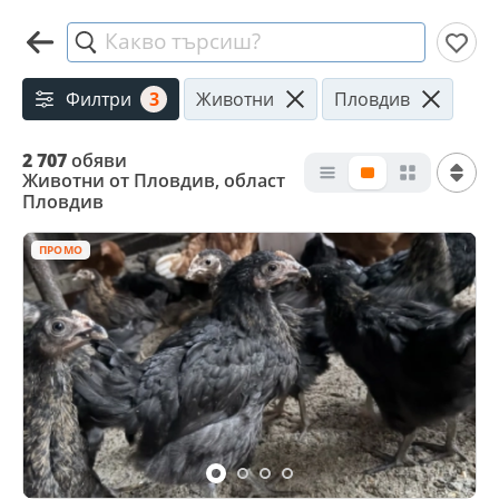
Какво търсиш?
Филтри
3
Животни
Пловдив
2 707
обяви
Животни от Пловдив, област
Пловдив
ПРОМО