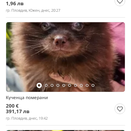
1,96 лв
гр. Пловдив, Южен, днес, 20:27
Кученца померани
200 €
391,17 лв
гр. Пловдив, днес, 19:42