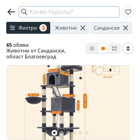
Какво търсиш?
Филтри
3
Животни
Сандански
65
обяви
Животни от Сандански,
област Благоевград