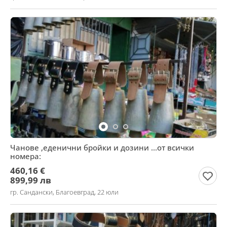
Чанове ,еденични бройки и дозини ...от всички
номера:
460,16 €
899,99 лв
гр. Сандански, Благоевград, 22 юли