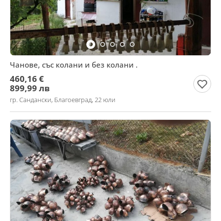
Чанове, със колани и без колани .
460,16 €
899,99 лв
гр. Сандански, Благоевград, 22 юли