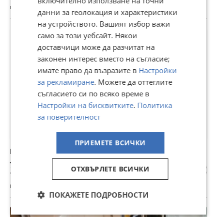
включително използване на точни
гр. Сандански, Благоевград, 19 май
данни за геолокация и характеристики
на устройството. Вашият избор важи
само за този уебсайт. Някои
доставчици може да разчитат на
законен интерес вместо на съгласие;
имате право да възразите в
Настройки
за рекламиране
. Можете да оттеглите
съгласието си по всяко време в
Настройки на бисквитките
.
Политика
за поверителност
ПРИЕМЕТЕ ВСИЧКИ
Електрически гребен против бълхи
7,67 €
ОТХВЪРЛЕТЕ ВСИЧКИ
15 лв
гр. Сандански, Благоевград, 20 септември 2025г.
ПОКАЖЕТЕ ПОДРОБНОСТИ