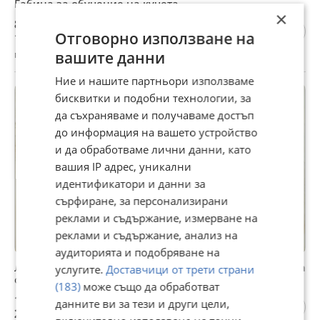
Габина за обучение на кучета
×
80 €
Отговорно използване на
156,47 лв
гр. Сандански, Благоевград, 17 юли
вашите данни
Ние и нашите партньори използваме
бисквитки и подобни технологии, за
да съхраняваме и получаваме достъп
до информация на вашето устройство
и да обработваме лични данни, като
вашия IP адрес, уникални
идентификатори и данни за
сърфиране, за персонализирани
реклами и съдържание, измерване на
реклами и съдържание, анализ на
аудиторията и подобряване на
Лазерно рязане и гравиране на медальони за кучета
услугите.
Доставчици от трети страни
от неръждаема стомана
(183)
може също да обработват
10,74 €
данните ви за тези и други цели,
21,01 лв