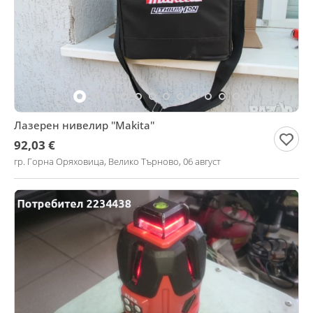
Лазерен нивелир ''Makita''
92,03 €
гр. Горна Оряховица, Велико Търново, 06 август