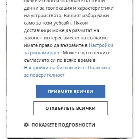
включително използване на точни
8,18 €
данни за геолокация и характеристики
гр. Ямбол, Каргон, 25 юли
на устройството. Вашият избор важи
само за този уебсайт. Някои
доставчици може да разчитат на
законен интерес вместо на съгласие;
имате право да възразите в
Настройки
за рекламиране
. Можете да оттеглите
съгласието си по всяко време в
Настройки на бисквитките
.
Политика
за поверителност
ПРИЕМЕТЕ ВСИЧКИ
лазерен нивелир Bosch
ОТХВЪРЛЕТЕ ВСИЧКИ
74 €
79 €
ПОКАЖЕТЕ ПОДРОБНОСТИ
гр. Ямбол, Владимир Заимов, 28 юли