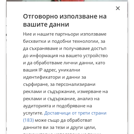
×
Отговорно използване на
вашите данни
Лазерен нивелир FLEX
Договаряне
Ние и нашите партньори използваме
гр. Пловдив, 30 юли
бисквитки и подобни технологии, за
да съхраняваме и получаваме достъп
до информация на вашето устройство
и да обработваме лични данни, като
вашия IP адрес, уникални
идентификатори и данни за
сърфиране, за персонализирани
реклами и съдържание, измерване на
реклами и съдържание, анализ на
аудиторията и подобряване на
услугите.
Доставчици от трети страни
(183)
може също да обработват
данните ви за тези и други цели,
Нивелир 150мм с 3 лазарни нивелаций