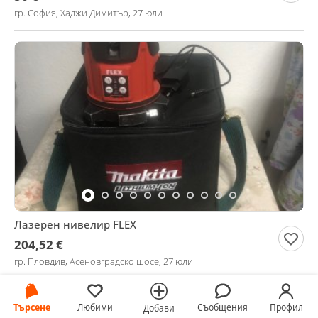
гр. София, Хаджи Димитър, 27 юли
Лазерен нивелир FLEX
204,52 €
гр. Пловдив, Асеновградско шосе, 27 юли
Търсене
Любими
Съобщения
Профил
Добави