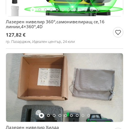
Лазерен нивелир 360°,самонивелиращ се,16
линии,4×360°,4D
127,82 €
гр. Пазарджик, Идеален център, 24 юли
Лазерен нивелир Хилда