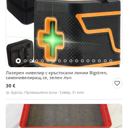
Лазерен нивелир с кръстосани линии Bigstren,
самонивелиращ се, зелен лъч
30 €
гр. Бургас, Промишлена зона - Север, 31 юли