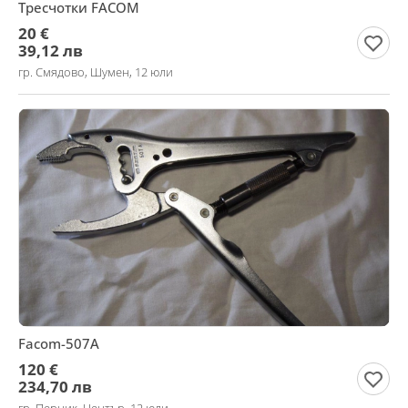
Тресчотки FACOM
20 €
39,12 лв
гр. Смядово, Шумен, 12 юли
Facom-507А
120 €
234,70 лв