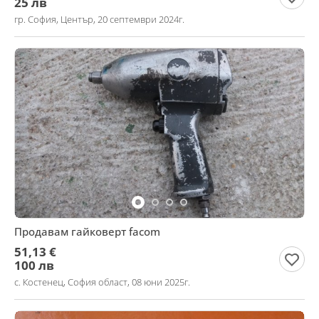
25 лв
гр. София, Център, 20 септември 2024г.
Продавам гайковерт facom
51,13 €
100 лв
с. Костенец, София област, 08 юни 2025г.