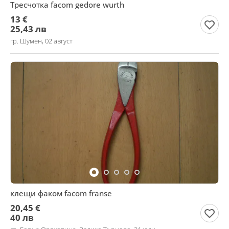
Тресчотка facom gedore wurth
13 €
25,43 лв
гр. Шумен, 02 август
клещи факом facom franse
20,45 €
40 лв