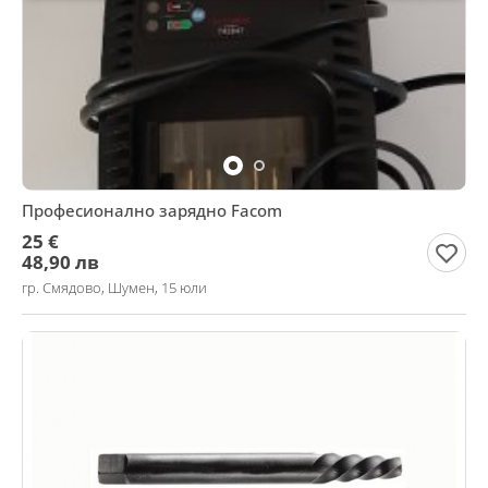
Професионално зарядно Facom
25 €
48,90 лв
гр. Смядово, Шумен, 15 юли