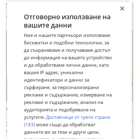
40 €
×
78,23 лв
Отговорно използване на
гр. Вълчи дол, Варна, 24 юли
вашите данни
Ние и нашите партньори използваме
бисквитки и подобни технологии, за
да съхраняваме и получаваме достъп
до информация на вашето устройство
и да обработваме лични данни, като
вашия IP адрес, уникални
идентификатори и данни за
сърфиране, за персонализирани
реклами и съдържание, измерване на
реклами и съдържание, анализ на
FACOM-FRANCE 1005211932
аудиторията и подобряване на
услугите.
Доставчици от трети страни
125 €
244,48 лв
(183)
може също да обработват
гр. Видин, Александър Стамболийски, 23 юли
данните ви за тези и други цели,