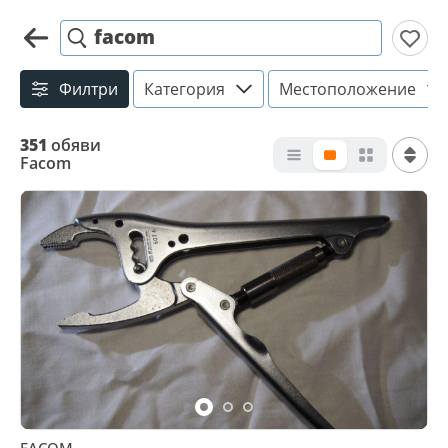
facom
Филтри
Категория
Местоположение
351
обяви
Facom