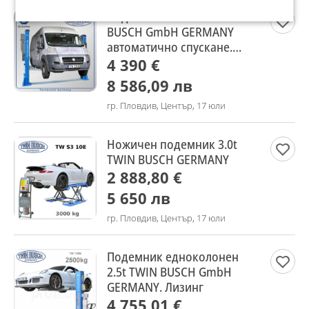
Подемник 5t PROFI TWIN
BUSCH GmbH GERMANY
автоматично спускане.
ЛИЗИНГ
4 390 €
8 586,09 лв
гр. Пловдив, Център, 17 юли
Ножичен подемник 3.0t
TWIN BUSCH GERMANY
2 888,80 €
5 650 лв
гр. Пловдив, Център, 17 юли
Подемник едноколонен
2.5t TWIN BUSCH GmbH
GERMANY. Лизинг
4 755,01 €