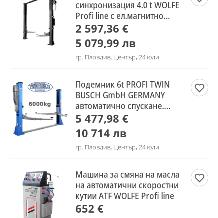
синхронизация 4.0 t WOLFE
Profi line с ел.магнитно
заключване.. ЛИЗИНГ
2 597,36 €
5 079,99 лв
гр. Пловдив, Център, 24 юли
Подемник 6t PROFI TWIN
BUSCH GmbH GERMANY
автоматично спускане.
ЛИЗИНГ
5 477,98 €
10 714 лв
гр. Пловдив, Център, 24 юли
Машина за смяна на масла
на автоматични скоростни
кутии ATF WOLFE Profi line
652 €