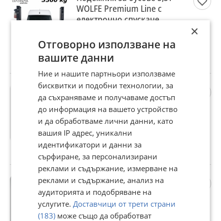
WOLFE Premium Line с
електронно спускане
×
2 980,83 €
Отговорно използване на
5 830 лв
вашите данни
гр. Пловдив, Център, 17 юли
Ние и нашите партньори използваме
бисквитки и подобни технологии, за
Подемник 4.0t WOLFE Profi
да съхраняваме и получаваме достъп
line с автоматично
до информация на вашето устройство
спускане.
и да обработваме лични данни, като
2 241,30 €
вашия IP адрес, уникални
4 383,60 лв
идентификатори и данни за
гр. Пловдив, Център, 17 юли
сърфиране, за персонализирани
реклами и съдържание, измерване на
Баланс и монтаж демонтаж
реклами и съдържание, анализ на
машина TWIN BUSCH
аудиторията и подобряване на
GERMANY
услугите.
Доставчици от трети страни
3 148,54 €
(183)
може също да обработват