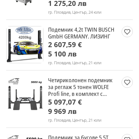
1 275,20 лв
гр. Пловдив, Център, 24 юли
Подемник 4,2t TWIN BUSCH
GmbH GERMANY. ЛИЗИНГ
2 607,59 €
5 100 лв
гр. Пловдив, Център, 21 юли
Четириколонен подемник
за реглаж 5 тонен WOLFE
Profi line, в комплект с
ножичен крик
5 097,07 €
9 969 лв
гр. Пловдив, Център, 21 юли
Подемник за бусове 5,5T