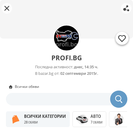
PROFI.BG
Последна активност:
днес, 14:35 ч.
В bazar.bg от:
02 септември 2015г.
Всички обяви
ВСИЧКИ КАТЕГОРИИ
АВТО
БИ
28
7
97
ОБЯВИ
ОБЯВИ
О