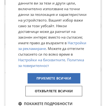
6 158,01 лв
данните ви за тези и други цели,
включително използване на точни
гр. Пловдив, Кършияка, 17 юли
данни за геолокация и характеристики
на устройството. Вашият избор важи
Бутилки за въздух за
само за този уебсайт. Някои
компресор
доставчици може да разчитат на
100,200,270,500,720,1000,150
законен интерес вместо на съгласие;
0литра. ЛИЗИНГ
350,23 €
имате право да възразите в
Настройки
684,99 лв
за рекламиране
. Можете да оттеглите
съгласието си по всяко време в
гр. Пловдив, Център, 17 юли
Настройки на бисквитките
.
Политика
за поверителност
Подемник 4.2t TWIN BUSCH
GmbH GERMANY с
автоматично спускане
ПРИЕМЕТЕ ВСИЧКИ
2 928,68 €
5 728 лв
ОТХВЪРЛЕТЕ ВСИЧКИ
гр. Пловдив, Център, 17 юли
ПОКАЖЕТЕ ПОДРОБНОСТИ