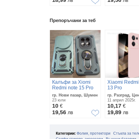
18,99
19,56
лв
лв
Препоръчани за теб
Калъфи за Xiomi
Xiaomi Redmi
Redmi note 15 Pro
13 Pro
5G
5G Силиконов
гр. Нови пазар, Шумен
гр. Разград, Це
iPaky матира
23 юли
11 април 2025г.
Протектор
10
10,17
€
€
19,56
19,89
лв
лв
Категории:
Фолия, протектори
Стъкла за те