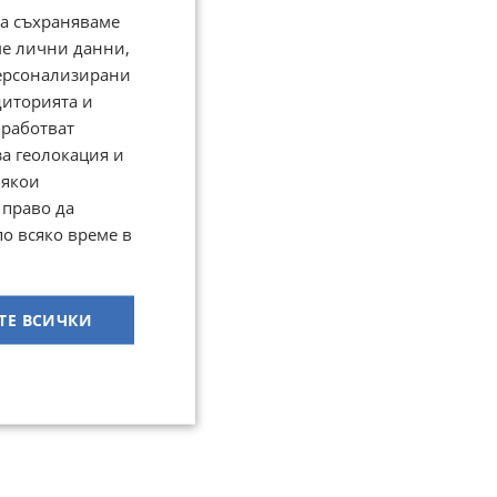
да съхраняваме
ме лични данни,
персонализирани
диторията и
работват
за геолокация и
Някои
 право да
по всяко време в
ТЕ ВСИЧКИ