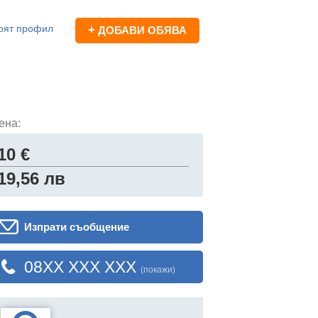
оят профил
+
ДОБАВИ ОБЯВА
ена:
10 €
19,56 лв
Изпрати съобщение
08XX XXX XXX
(покажи)