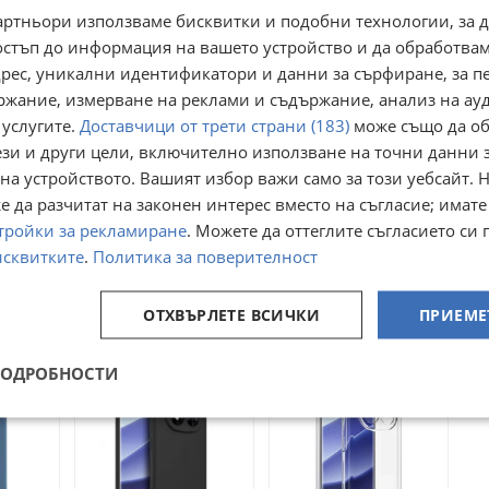
артньори използваме бисквитки и подобни технологии, за 
остъп до информация на вашето устройство и да обработва
адрес, уникални идентификатори и данни за сърфиране, за 
ржание, измерване на реклами и съдържание, анализ на ау
 услугите.
Доставчици от трети страни (183)
може също да об
ези и други цели, включително използване на точни данни 
на устройството. Вашият избор важи само за този уебсайт. 
 да разчитат на законен интерес вместо на съгласие; имате
mi
Силиконов кейс
Силиконов кейс
0
тройки за рекламиране
. Можете да оттеглите съгласието си 
MBX 2mm, За
MBX Carbon, За
исквитките
раждане
.
Политика за поверителност
Xiaomi Redmi Note
Xiaomi Redmi Note
гр. Разград, Център
гр. Разград, Център
14 Pro+, Прозрачен
14 Pro+, Черен
19 май 2025г.
27 май 2025г.
9,71
9,71
€
€
ОТХВЪРЛЕТЕ ВСИЧКИ
ПРИЕМЕ
18,99
18,99
лв
лв
ПОДРОБНОСТИ