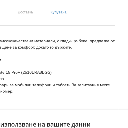
Доставка
Купувача
висококачествени материали, с гладки ръбове, предпазва от
ещане за комфорт, докато го държите.
и.
ote 15 Pro+ (2510ERA8BGS)
ла.
соари за мобилни телефони и таблети.За запитвания може
 номер.
Преглеждания:
388
☆
☆
☆
☆
☆
 използване на вашите данни