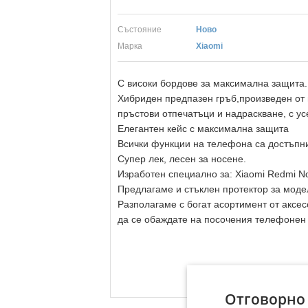
Състояние
Ново
Марка
Xiaomi
С високи бордове за максимална защита.
Хибриден предпазен гръб,произведен от 
пръстови отпечатъци и надраскване, с ус
Елегантен кейс с максимална защита
Всички функции на телефона са достъпн
Супер лек, лесен за носене.
Изработен специално за: Xiaomi Redmi N
Предлагаме и стъклен протектор за моде
Разполагаме с богат асортимент от аксе
да се обаждате на посочения телефонен
Отговорно