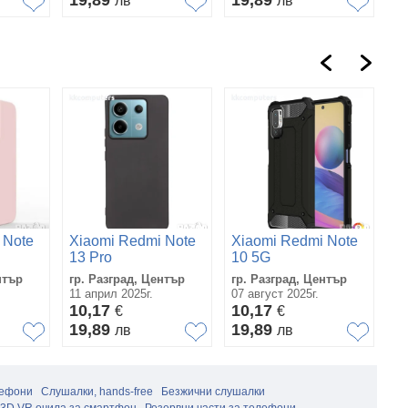
19,89
19,89
лв
лв
 Note
Xiaomi Redmi Note
Xiaomi Redmi Note
X
13 Pro
10 5G
1
 кейс
5G Силиконов кейс
Удароустойчив
S
нтър
гр. Разград, Център
гр. Разград, Център
гр
н и
iPaky матиран и
Калъф и Протектор
+
11 април 2025г.
07 август 2025г.
04
Протектор
У
10,17
10,17
1
€
€
К
19,89
19,89
1
лв
лв
лефони
Слушалки, hands-free
Безжични слушалки