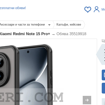
езплатни обяви!
М
Аксесоари и части за телефони
Калъфи, кейсове
Xiaomi Redmi Note 15 Pro+ →
Обява 35519918
Ц