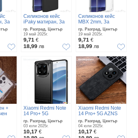
йс
Силиконов кейс
Силиконов кейс
н, За
iPaky матиран, За
MBX 2mm, За
 Note
Xiaomi Redmi Note
Xiaomi Redmi Note
нтър
гр. Разград, Център
гр. Разград, Център
14 Pro 4G, Черен
14 Pro 4G,
19 май 2025г.
19 май 2025г.
Прозрачен
9,71
9,71
€
€
18,99
18,99
лв
лв
ен +
Xiaomi Redmi Note
Xiaomi Redmi Note
чен
14 Pro+ 5G
14 Pro+ 5G AZNS
йс за
Удароустойчив
Удароустойчив
гр. Разград, Център
гр. Разград, Център
 Note
Carbon Fiber Калъф
Кожен Калъф и
03 юли 2025г.
04 юли 2025г.
и Протектор
Протектор
10,17
10,17
€
€