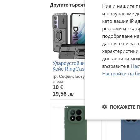
Другите търсят също
Ние и нашите п
и получаваме д
като вашия IP 
реклами и съдъ
подобряване на
данните ви за т
характеристики 
доставчици може
кейсове Xiao
Удароустойчив
Redmi Note 1
възразите в
Нас
Кейс RingCase с
Настройки на б
гр. Варна, Въз
Капак за Xiaomi
гр. София, Ботунец
2
Redmi 15 4G
вчера
24 юли
10
€
9,20
€
19,56
лв
17,99
лв
ПОКАЖЕТЕ 