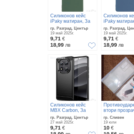
Силиконов кейс
Силиконов ке
iPaky матиран, За
iPaky матира
Xiaomi Redmi Note
Xiaomi Redmi
гр. Разград, Център
гр. Разград, Це
14 Pro 4G,
14 Pro 4G,
19 май 2025г.
19 май 2025г.
Тъмнозелен
Тъмносин
9,71
9,71
€
€
18,99
18,99
лв
лв
Силиконов кейс
Противоудар
MBX Carbon, За
втори прозра
Xiaomi Redmi Note
силиконов ке
гр. Разград, Център
гр. Сливен
14 Pro 5G, Черен
Xiaomi Redmi
27 май 2025г.
19 юли
13 Pro+ 5G
9,71
10
€
€