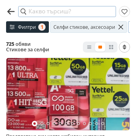
Какво търсиш?
Филтри
1
Селфи стикове, аксесоари
М
725
обяви
Стикове за селфи