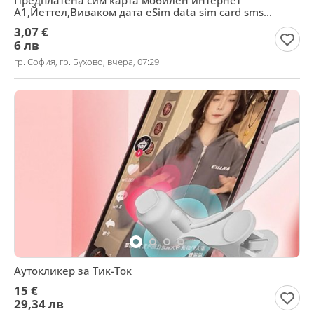
Предплатена сим карта мобилен интернет
А1,Йеттел,Виваком дата eSim data sim card sms
verification
3,07 €
6 лв
гр. София, гр. Бухово, вчера, 07:29
Аутокликер за Тик-Ток
15 €
29,34 лв