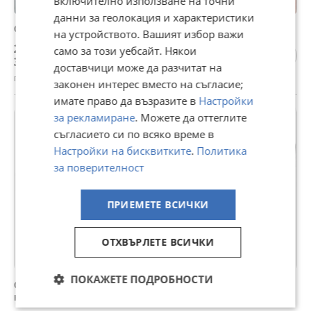
включително използване на точни
данни за геолокация и характеристики
Селфи стик
на устройството. Вашият избор важи
20 €
само за този уебсайт. Някои
39,12 лв
доставчици може да разчитат на
гр. Хасково, Република, вчера, 06:31
законен интерес вместо на съгласие;
имате право да възразите в
Настройки
за рекламиране
. Можете да оттеглите
съгласието си по всяко време в
Настройки на бисквитките
.
Политика
за поверителност
ПРИЕМЕТЕ ВСИЧКИ
ОТХВЪРЛЕТЕ ВСИЧКИ
ПОКАЖЕТЕ ПОДРОБНОСТИ
Статив за телефон / Трипод за телефон / Статив за
камера