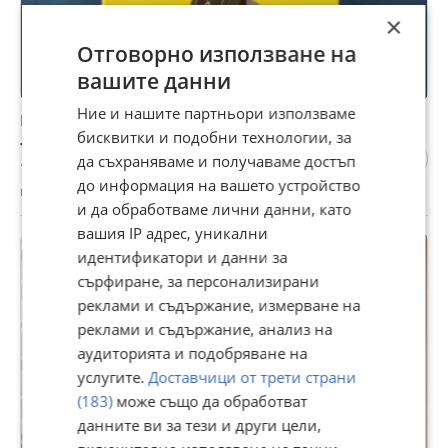
×
Отговорно използване на
вашите данни
Ние и нашите партньори използваме
Продавам нова стойка за телефон
бисквитки и подобни технологии, за
7,67 €
да съхраняваме и получаваме достъп
15 лв
до информация на вашето устройство
гр. Силистра, Център, вчера, 06:14
и да обработваме лични данни, като
вашия IP адрес, уникални
идентификатори и данни за
сърфиране, за персонализирани
реклами и съдържание, измерване на
реклами и съдържание, анализ на
аудиторията и подобряване на
услугите.
Доставчици от трети страни
(183)
може също да обработват
данните ви за тези и други цели,