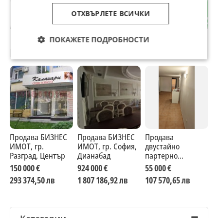
гр. Велики Преслав
ОТХВЪРЛЕТЕ ВСИЧКИ
Шумен
ПОКАЖЕТЕ ПОДРОБНОСТИ
Препоръчани за теб
Продава БИЗНЕС
Продава БИЗНЕС
Продава
П
ИМОТ, гр.
ИМОТ, гр. София,
двустайно
И
Разград, Център
Дианабад
партерно
С
помещение в
150 000 €
924 000 €
55 000 €
2
Свети Влас
293 374,50 лв
1 807 186,92 лв
107 570,65 лв
5