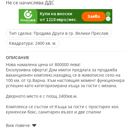
Не се начислява ДДС
Тип сделка:
Продава Други в гр. Велики Преслав
Квадратура:
2400 кв. м.
ОПИСАНИЕ
Нова намалена цена от 800000 лева!
Ексклузивна оферта! Дом имоти предлага за продажба
ваканционен комплекс,находящ се в живописно село на
100 км. от гр.Варна. Към настоящия момент функционира
успешно като категоризирана къща за гости с механа.
Дворното място е с площ 2400кв.м.
Комплекса се състои от:Къща за гости с просторен хол,
кухненски бокс, санитарен възел и две спални
❖ Хотелска част, която включва 7 напълно самостоятелни
апартамента с дневна с кухненски бокс ,спалня, и