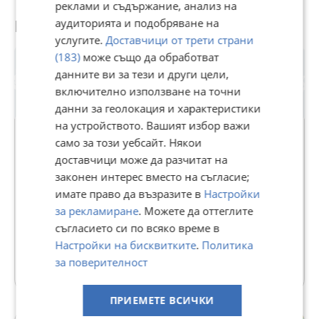
реклами и съдържание, анализ на
За повече информация и огледи,звънете на телефон 0888
785 777 и цитирайте референтния номер - 20050805
Потребител
аудиторията и подобряване на
услугите.
Доставчици от трети страни
(183)
може също да обработват
данните ви за тези и други цели,
включително използване на точни
данни за геолокация и характеристики
на устройството. Вашият избор важи
само за този уебсайт. Някои
доставчици може да разчитат на
ДОММ
законен интерес вместо на съгласие;
В Bazar.BG от 26 май 2021г.
имате право да възразите в
Настройки
Последно активен 03 август в 17:29 ч.
за рекламиране
. Можете да оттеглите
съгласието си по всяко време в
149 Обяви
Настройки на бисквитките
.
Политика
за поверителност
Още оферти на https://domm.imot.bg
ПРИЕМЕТЕ ВСИЧКИ