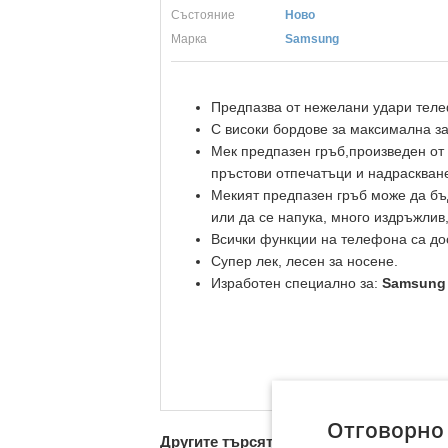
Състояние
Ново
Марка
Samsung
Предпазва от нежелани удари теле
С високи бордове за максимална з
Мек предпазен гръб,произведен от 
пръстови отпечатъци и надраскване
Мекият предпазен гръб може да бъ
или да се напука, много издръжлив,
Всички функции на телефона са до
Супер лек, лесен за носене.
Изработен специално за:
Samsung 
Отговорно
Другите търсят също