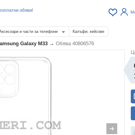
езплатни обяви!
М
Аксесоари и части за телефони
Калъфи, кейсове
Samsung Galaxy M33 →
Обява 40806576
Ц