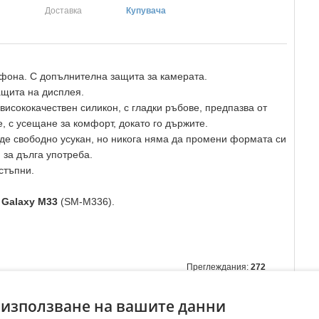
Доставка
Купувача
фона. С допълнителна защита за камерата.
ащита на дисплея.
висококачествен силикон, с гладки ръбове, предпазва от
, с усещане за комфорт, докато го държите.
де свободно усукан, но никога няма да промени формата си
 за дълга употреба.
стъпни.
Galaxy M33
(SM-M336).
Преглеждания:
272
☆
☆
☆
☆
☆
 използване на вашите данни