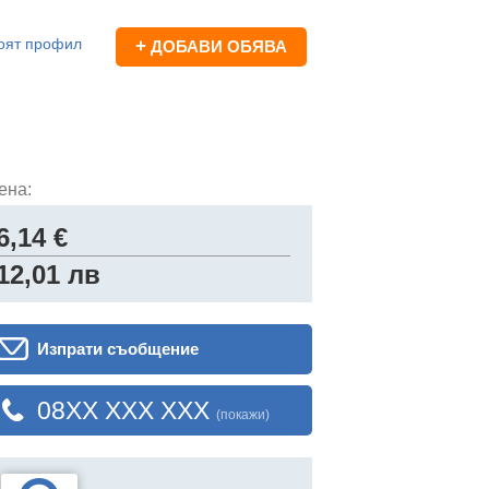
оят профил
+
ДОБАВИ ОБЯВА
ена:
6,14 €
12,01 лв
Изпрати съобщение
08XX XXX XXX
(покажи)