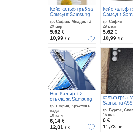
Кейс калъф гръб за
Кейс калъф г
Самсунг Samsung
Самсунг Sam
Galaxy S8
Galaxy S8
гр. София, Младост 3
гр. София
29 март
29 март
5,62
5,62
€
€
10,99
10,99
лв
лв
Нов Калъф + 2
калъф гръб з
стъкла за Samsung
Samsung A55
Galaxy A17, военна
гр. София, Кръстова
защита, прозрачен
гр. Бургас, Сла
вада
кейс
15 юли
18 юли
6
6,14
€
€
11,73
12,01
лв
лв