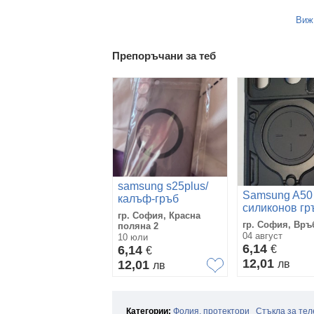
Виж
Препоръчани за теб
samsung s25plus/
Samsung A50
калъф-гръб
силиконов гр
гр. София, Красна
гр. София, Връ
поляна 2
04 август
10 юли
6,14
6,14
€
€
12,01
12,01
лв
лв
Категории:
Фолия, протектори
Стъкла за те