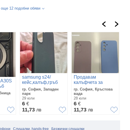
 още 12 подобни обяви
samsung s24/
Продавам
 A30S
С
кейс,калъф,гръб
калъфчета за
ъб
з
Samsung Galaxy
гр. София, Западен
гр. София, Кръстова
S
A35
бница
гр
парк
вада
15
29 юли
28 юли
6
6
6
€
€
1
11,73
11,73
лв
лв
лефони
Слушалки, hands-free
Безжични слушалки