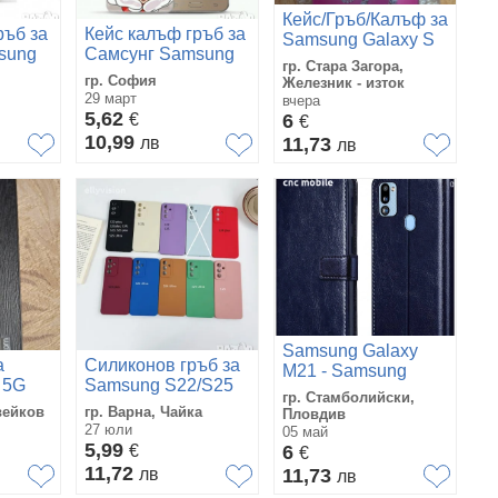
Кейс/Гръб/Калъф за
ръб за
Кейс калъф гръб за
Samsung Galaxy S
sung
Самсунг Samsung
26 plus
гр. Стара Загора,
Galaxy S8
гр. София
Железник - изток
29 март
вчера
5,62
€
6
€
10,99
лв
11,73
лв
Samsung Galaxy
а
Силиконов гръб за
M21 - Samsung
 5G
Samsung S22/S25
Galaxy M30S калъф
гр. Стамболийски,
case
вейков
гр. Варна, Чайка
Пловдив
27 юли
05 май
5,99
€
6
€
11,72
лв
11,73
лв