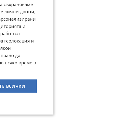
да съхраняваме
ме лични данни,
персонализирани
диторията и
работват
за геолокация и
Някои
 право да
по всяко време в
ТЕ ВСИЧКИ