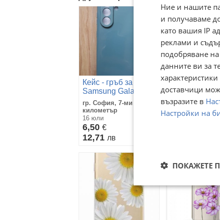
Ние и нашите п
и получаваме д
като вашия IP 
реклами и съдъ
подобряване на
данните ви за т
характеристики 
Кейс - гръб за
Силиконов гр
доставчици може
Samsung Galaxy
Samsung Gal
A56
възразите в
A16- Чисто н
Нас
гр. София, 7-ми 11-ти
гр. Монтана, М
километър
1
Настройки на б
16 юли
15 юли
6,50
6
€
€
12,71
11,73
лв
лв
ПОКАЖЕТЕ 