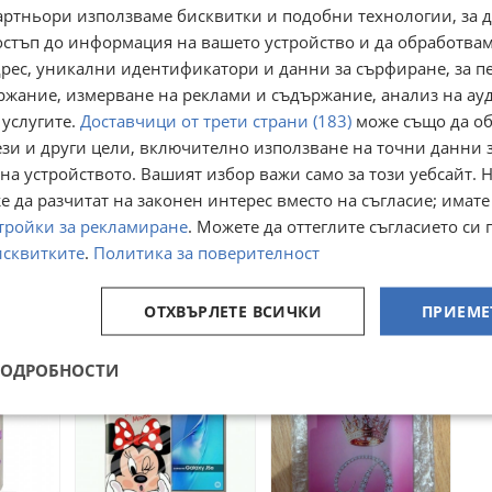
артньори използваме бисквитки и подобни технологии, за 
остъп до информация на вашето устройство и да обработва
адрес, уникални идентификатори и данни за сърфиране, за 
ржание, измерване на реклами и съдържание, анализ на ау
 услугите.
Доставчици от трети страни (183)
може също да об
ези и други цели, включително използване на точни данни 
на устройството. Вашият избор важи само за този уебсайт. 
ъб за
два броя гръб кейс
 да разчитат на законен интерес вместо на съгласие; имате
Кейс калъф гръб
axy
за Samsung Galaxy
Samsung Galaxy S8
ов
тройки за рекламиране
a34
. Можете да оттеглите съгласието си 
ладост
гр. Варна, Лятно кино
гр. София
Тракия
исквитките
.
Политика за поверителност
21 юли
22 юли
5,62
6
€
€
10,99
11,73
лв
лв
ОТХВЪРЛЕТЕ ВСИЧКИ
ПРИЕМЕ
ПОДРОБНОСТИ