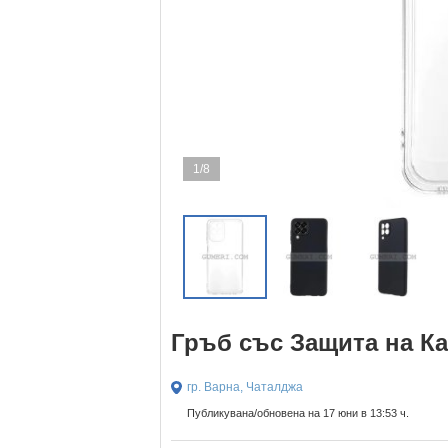
1/8
Гръб със Защита на Ка
гр. Варна, Чаталджа
Публикувана/обновена на 17 юни в 13:53 ч.