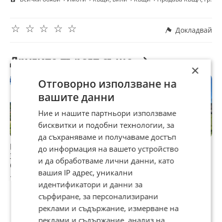
кантората се намира в гр.Елена. Реф. 554 - C
☆
☆
☆
☆
☆
Докладвай
Другите търсят също
×
Отговорно използване на
вашите данни
Ние и нашите партньори използваме
бисквитки и подобни технологии, за
да съхраняваме и получаваме достъп
Продава КЪЩА, с.
Продава КЪЩА,
Продава КЪЩА, с.
П
до информация на вашето устройство
Змейово, област
гр. Пловдив,
Яворово, област
г
и да обработваме лични данни, като
Стара Загора
Каменица 2
Стара Загора
И
вашия IP адрес, уникални
112 000 €
750 000 €
36 000 €
4
идентификатори и данни за
сърфиране, за персонализирани
реклами и съдържание, измерване на
реклами и съдържание, анализ на