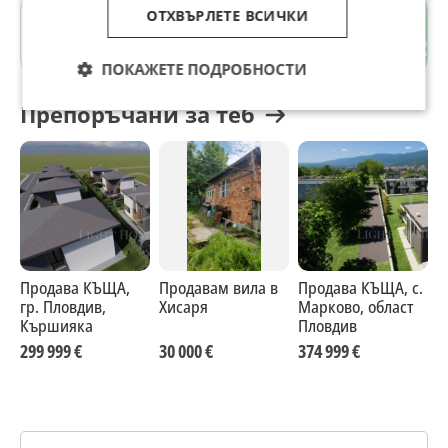
ОТХВЪРЛЕТЕ ВСИЧКИ
гр. Елена
Велико Търново
ПОКАЖЕТЕ ПОДРОБНОСТИ
Препоръчани за теб
Продава КЪЩА,
Продавам вила в
Продава КЪЩА, с.
П
гр. Пловдив,
Хисаря
Марково, област
г
Кършияка
Пловдив
в
299 999 €
30 000 €
374 999 €
3