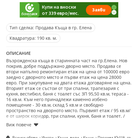
Тип сделка:
Продава Къща в гр. Елена
Квадратура:
190 кв. м.
ОПИСАНИЕ
Възрожденска къща в старинната част на гр.Елена. Нов
покрив, добре поддържано дворно място. Продава се
втори напълно ремонтиран етаж на цена от 100000 евро
заедно с дворното място и първи етаж на цена 28000
евро. При закупуване на двата етажа договаряне на цена.
Вторият етаж се състои от три спални, трапезария с
кухня, вестибюл, баня с тоалет със ЗП 95,50 кв.м, тераса -
16 кв.м. Към него принадлежи каменно избено
помещение - 30 кв.м, склад 5 кв.м и свободно
пространство на дворното място. Първият етаж / 95 кв.м/
е от широк коридор, три спални, кухня, баня и тоалет. /
етажа е за ремонт /. Към него принадлежи каменна изба
30 кв.м и идеална част от дворното място със
самостоятелен подход. Ексклузивна оферта. Офисът на
Всички обяви
Имоти
Къщи, вили
Къщи
Продава КЪЩА, гр. Ел