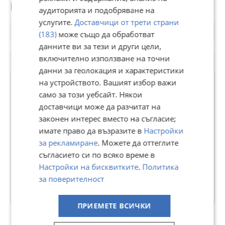
Потребител
аудиторията и подобряване на
услугите.
Доставчици от трети страни
(183)
може също да обработват
данните ви за тези и други цели,
включително използване на точни
данни за геолокация и характеристики
на устройството. Вашият избор важи
само за този уебсайт. Някои
АДРЕС НЕДВИЖИМИ ИМОТИ -
доставчици може да разчитат на
законен интерес вместо на съгласие;
КАНТОРА ЕЛЕНА
имате право да възразите в
Настройки
В Bazar.BG от 11 септември 2013г.
за рекламиране
. Можете да оттеглите
Последно активен днес в 01:29 ч.
съгласието си по всяко време в
Настройки на бисквитките
.
Политика
103 Обяви
за поверителност
Още оферти на https://addresselena.imot.bg
ПРИЕМЕТЕ ВСИЧКИ