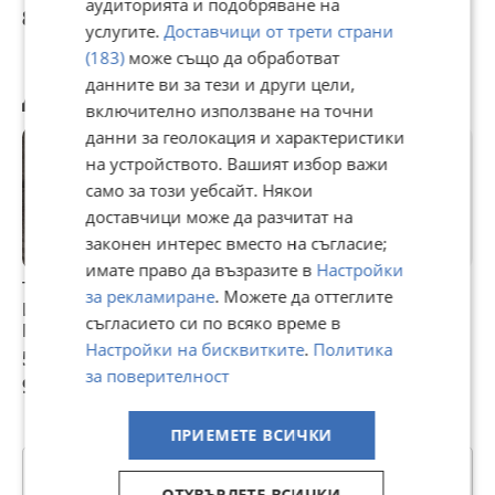
пликове/
Светите
аудиторията и подобряване на
8 лв
9,99 лв
9,99 лв
торбички нов
мъченици
услугите.
Доставчици от трети страни
(183)
може също да обработват
данните ви за тези и други цели,
Другите разглеждат също
включително използване на точни
данни за геолокация и характеристики
на устройството. Вашият избор важи
само за този уебсайт. Някои
доставчици може да разчитат на
законен интерес вместо на съгласие;
имате право да възразите в
Настройки
ТАЙНСТВОТО НА
По дирите на
Иво Андрич
Л
за рекламиране
. Можете да оттеглите
ИЗПОВЕДТА И
изчезналите
-Мостове
Р
съгласието си по всяко време в
ПОКАЯНИЕТО
софийски кръчми
п
Настройки на бисквитките
.
Политика
в
5,11 €
5,11 €
5,11 €
5
Д
за поверителност
9,99 лв
9,99 лв
9,99 лв
9
З
л
т
ПРИЕМЕТЕ ВСИЧКИ
Категории
ОТХВЪРЛЕТЕ ВСИЧКИ