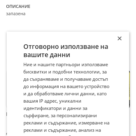
ОПИСАНИЕ
запазена
×
Отговорно използване на
вашите данни
Препоръчани за теб
Ние и нашите партньори използваме
бисквитки и подобни технологии, за
да съхраняваме и получаваме достъп
до информация на вашето устройство
и да обработваме лични данни, като
вашия IP адрес, уникални
идентификатори и данни за
Калейдоскоп
Уред за
Кастанеда, както
сърфиране, за персонализирани
запечатване на
и с християнската
реклами и съдържание, измерване на
хранителни
вяра, представена
реклами и съдържание, анализ на
продукти
чрез житията на
4,09 €
5,11 €
5,11 €