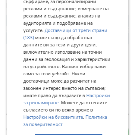
сърфиране, за персонализирани
Потребител
реклами и съдържание, измерване на
реклами и съдържание, анализ на
аудиторията и подобряване на
услугите.
Доставчици от трети страни
(183)
може също да обработват
данните ви за тези и други цели,
включително използване на точни
данни за геолокация и характеристики
ИНВЕСТ ПРОПЪРТИС
на устройството. Вашият избор важи
само за този уебсайт. Някои
В Bazar.BG от 11 септември 2013г.
доставчици може да разчитат на
Последно активен днес в 11:57 ч.
законен интерес вместо на съгласие;
136 Обяви
имате право да възразите в
Настройки
за рекламиране
. Можете да оттеглите
Още оферти на https://iproperties.imot.bg
съгласието си по всяко време в
Настройки на бисквитките
.
Политика
за поверителност
Център