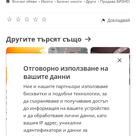
Всички обяви
Имоти
Бизнес имоти
Други
Продава БИЗНЕС ИМ
Всяко помещение разполага със собствена баня със
санитарен възел и е оборудвана с комфортна спалня,
гардероб, кухненска линия (горен и долен ред шкафове,
☆
☆
☆
☆
☆
мивка, ел.кана) телевизор, климатици Daikin, висок
Докладвай
енергиен клас.
Висок стандарт на строителството: използвани са
Другите търсят също
качествени строителни и довършителни материали и
технологии, които гарантират дълготрайност, комфорт и
висока степен на устойчивост.
×
За контакти: 0888771488 Тонев
Отговорно използване на
вашите данни
Ние и нашите партньори използваме
Продава БИЗНЕС
Дава под наем
Продава БИЗНЕС
П
бисквитки и подобни технологии, за
ИМОТ, гр. София,
БИЗНЕС ИМОТ, гр.
ИМОТ, гр. София,
И
да съхраняваме и получаваме достъп
Малинова долина
София, Център
Враждебна
М
до информация на вашето устройство
250 000 €
3 600 €
4 690 000 €
4
и да обработваме лични данни, като
488 957,50 лв
7 040,99 лв
9 172 842,70 лв
9
вашия IP адрес, уникални
идентификатори и данни за