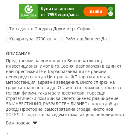
Тип сделка:
Продава Други в гр. София
Квадратура:
2700 кв. м.
Работещ бизнес:
Да
ОПИСАНИЕ
Представяме на вниманието Ви впечатляващ
инвестиционен имот в гр.София, разположен в един от
най-престижните и бързоразвиващи се райони -
непосредствено до Централна ЖП гара и автогара,
метростанция, здравни заведения, много спирки на
градски транспорт и др. Отлична възможност, както за
големи фирми, така и за инвеститори, търсещи
стратегически локации за своето бизнес разширение.
ЗА ИНВЕСТИЦИЯ, РАЗРАБОТЕН БИЗНЕС с много добър
доход! Просторна, самостоятелна сграда, чисто нов
ХОТЕЛ. Сградата е на седем етажа, изцяло реновирана, с
ефектна, представителна фасада, луксозни общи части и
асансьор. Разполага с рецепция, 60 просторни стаи и 29
апартамента и студиа, стилно довършени и обзаведени.