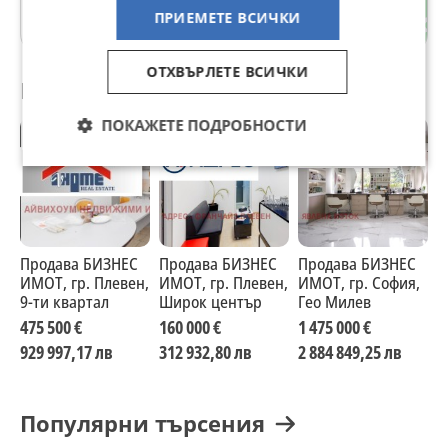
ПРИЕМЕТЕ ВСИЧКИ
гр. София
ОТХВЪРЛЕТЕ ВСИЧКИ
Препоръчани за теб
ПОКАЖЕТЕ ПОДРОБНОСТИ
Продава БИЗНЕС
Продава БИЗНЕС
Продава БИЗНЕС
П
ИМОТ, гр. Плевен,
ИМОТ, гр. Плевен,
ИМОТ, гр. София,
И
9-ти квартал
Широк център
Гео Милев
Д
475 500 €
160 000 €
1 475 000 €
4
929 997,17 лв
312 932,80 лв
2 884 849,25 лв
8
Популярни търсения