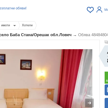
езплатни обяви!
М
с имоти
Хотели
 село Баба Стана/Орешак обл.Ловеч →
Обява 4848480
Ц