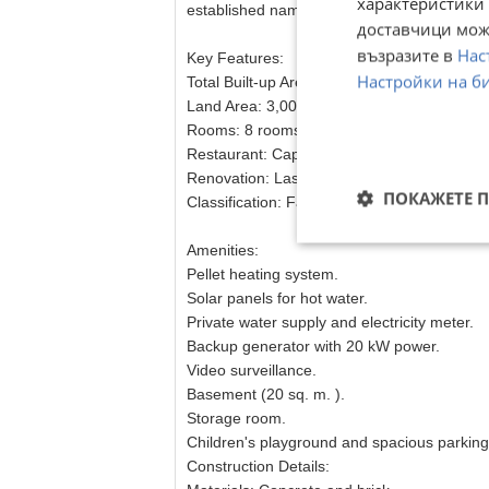
характеристики 
established name and excellent reputation.
доставчици може
възразите в
Нас
Key Features:
Настройки на б
Total Built-up Area: 907 sq.m.
Land Area: 3,000 sq.m.
Rooms: 8 rooms (7 bedrooms and 1 double r
Restaurant: Capacity for about 60 people, i
Renovation: Last updated in 2020.
ПОКАЖЕТЕ 
Classification: Family hotel and restaurant (
Amenities:
Pellet heating system.
Solar panels for hot water.
Private water supply and electricity meter.
Backup generator with 20 kW power.
Video surveillance.
Basement (20 sq. m. ).
Storage room.
Children's playground and spacious parking 
Construction Details: