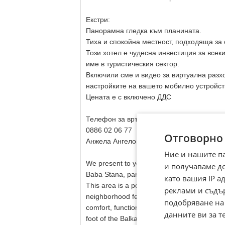
Екстри:
Панорамна гледка към планината.
Тиха и спокойна местност, подходяща за
Този хотел е чудесна инвестиция за всек
име в туристическия сектор.
Включили сме и видео за виртуална разхо
настройките на вашето мобилно устройс
Цената е с включено ДДС
Телефон за връзка с брокера на имота:
0886 02 06 77
Отговорно
Анжела Ангелова
Ние и нашите п
We present to you a family hotel and restaura
и получаваме д
Baba Stana, part of the village of Oreshak.
като вашия IP 
This area is a popular tourist destination kno
реклами и съдъ
neighborhood features about 60 houses, sev
подобряване на
comfort, functionality, and business opportu
данните ви за т
foot of the Balkan Mountains, it offers a un