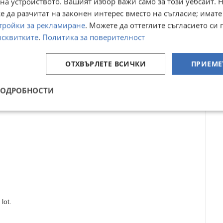
на устройството. Вашият избор важи само за този уебсайт. 
 да разчитат на законен интерес вместо на съгласие; имате
тройки за рекламиране
. Можете да оттеглите съгласието си 
исквитките
.
Политика за поверителност
oom), located on the second and third floors.
ОТХВЪРЛЕТЕ ВСИЧКИ
ПРИЕМЕ
ncluding an outdoor terrace.
ПОДРОБНОСТИ
two stars).
lot.