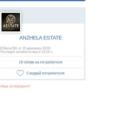
ANZHELA ESTATE
В Bazar.BG от 15 декември 2022г.
Последно активен вчера в 12:19 ч.
18 обяви на потребителя
Следвай потребителя
общи за нередност!