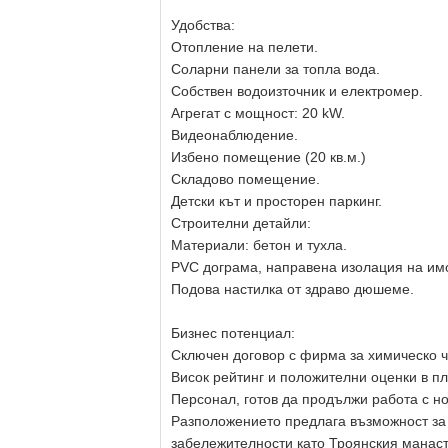
Удобства:
Отопление на пелети.
Соларни панели за топла вода.
Собствен водоизточник и електромер.
Агрегат с мощност: 20 kW.
Видеонаблюдение.
Избено помещение (20 кв.м.)
Складово помещение.
Детски кът и просторен паркинг.
Строителни детайли:
Материали: бетон и тухла.
PVC дограма, направена изолация на им
Подова настилка от здраво дюшеме.
Бизнес потенциал:
Сключен договор с фирма за химическо ч
Висок рейтинг и положителни оценки в п
Персонал, готов да продължи работа с но
Разположението предлага възможност за
забележителности като Троянския манаст