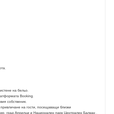
ота.
истене на бельо.
латформата Booking.
вия собственик.
 привличане на гости, посещаващи близки
ир, град Априлци и Национален парк Централен Балкан .