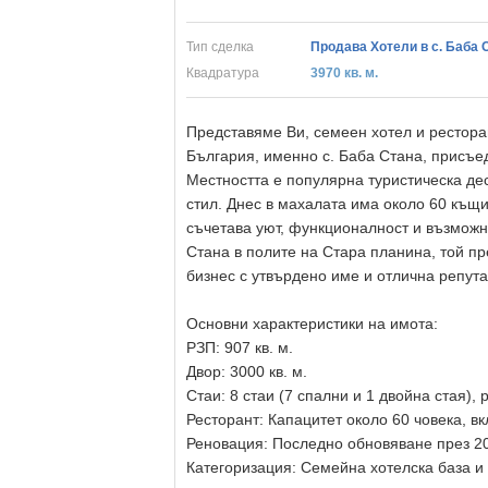
Тип сделка
Продава Хотели в с. Баба 
Квадратура
3970 кв. м.
Представяме Ви, семеен хотел и рестора
България, именно с. Баба Стана, присъ
Местността е популярна туристическа де
стил. Днес в махалата има около 60 къщи
съчетава уют, функционалност и възможн
Стана в полите на Стара планина, той пр
бизнес с утвърдено име и отлична репута
Основни характеристики на имота:
РЗП: 907 кв. м.
Двор: 3000 кв. м.
Стаи: 8 стаи (7 спални и 1 двойна стая),
Ресторант: Капацитет около 60 човека, в
Реновация: Последно обновяване през 20
Категоризация: Семейна хотелска база и 