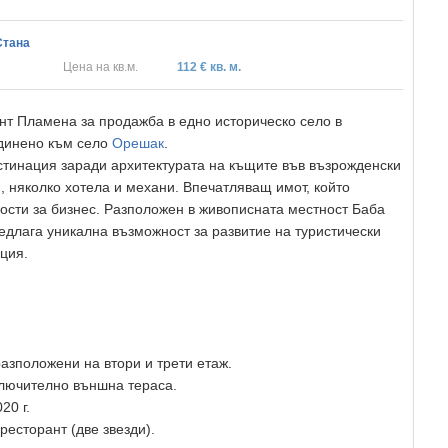
Стана
Цена на кв.м.
112 € кв. м.
нт Пламена за продажба в едно историческо село в
единено към село
Орешак
.
стинация заради архитектурата на къщите във възрожденски
, няколко хотела и механи. Впечатляващ имот, който
ости за бизнес. Разположен в живописната местност Баба
едлага уникална възможност за развитие на туристически
ция.
 разположени на втори и трети етаж.
ключително външна тераса.
20 г.
ресторант (две звезди).