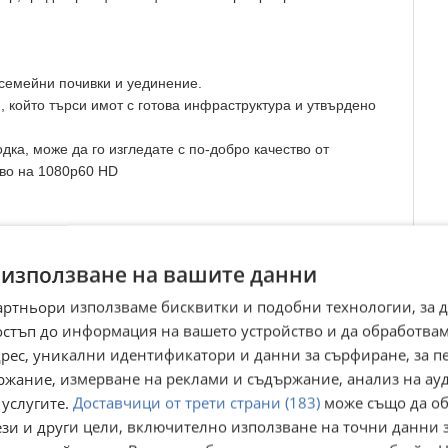
 семейни почивки и уединение.
и, който търси имот с готова инфраструктура и утвърдено
дка, може да го изгледате с по-добро качество от
тво на 1080p60 HD
 използване на вашите данни
артньори използваме бисквитки и подобни технологии, за 
nt 'Plamena' for sale in a historic village in Bulgaria, namely
остъп до информация на вашето устройство и да обработва
адрес, уникални идентификатори и данни за сърфиране, за 
wn for its traditional Revival-style architecture. Today, the
ржание, измерване на реклами и съдържание, анализ на ау
eral hotels, and taverns. This impressive property combines
 услугите.
Доставчици от трети страни (183)
може също да об
nities. Located in the picturesque area of Baba Stana, at the
ези и други цели, включително използване на точни данни 
ique opportunity to develop a tourism business with an