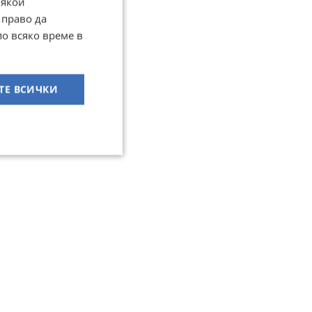
Някои
 право да
по всяко време в
ТЕ ВСИЧКИ