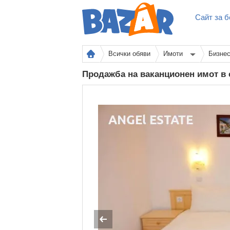
Сайт за б
Всички обяви
Имоти
Бизне
Продажба на ваканционен имот в