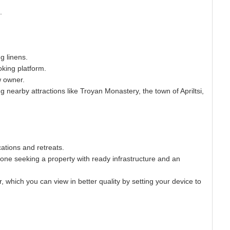
.
g linens.
oking platform.
w owner.
ing nearby attractions like Troyan Monastery, the town of Apriltsi,
cations and retreats.
yone seeking a property with ready infrastructure and an
r, which you can view in better quality by setting your device to