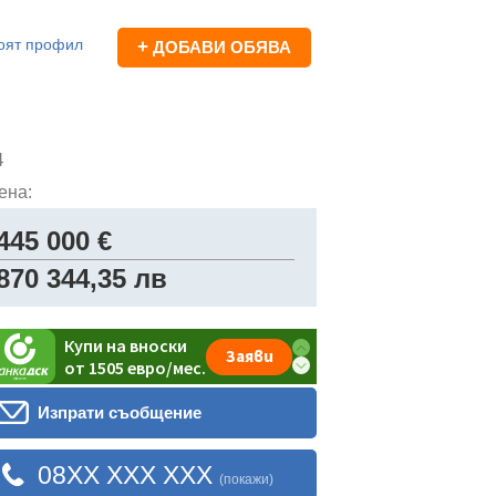
оят профил
+
ДОБАВИ ОБЯВА
4
ена:
445 000 €
870 344,35 лв
Изпрати съобщение
08XX XXX XXX
(покажи)