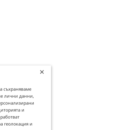
×
да съхраняваме
ме лични данни,
персонализирани
диторията и
работват
за геолокация и