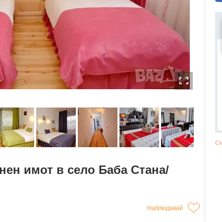
Съ
ен имот в село Баба Стана/
Наблюдавай