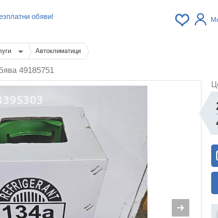
езплатни обяви!
М
луги
Автоклиматици
бява 49185751
Ц