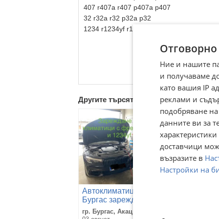
407 r407a r407 р407а р407
32 r32a r32 р32а р32
1234 r1234yf r1234 р1234
Отговорно
Ние и нашите п
и получаваме д
като вашия IP 
реклами и съдъ
Другите търсят също
подобряване на
данните ви за т
характеристики 
доставчици може
възразите в
Нас
Настройки на б
Автоклиматици
Бутилки от ф
Бургас зареждане
на фреон 1234yf и
гр. Бургас, Акациите
гр. София, Ба
134а