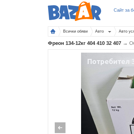
Сайт за б
Всички обяви
Авто
Авто ус
Фреон 134-12кг 404 410 32 407 →
О