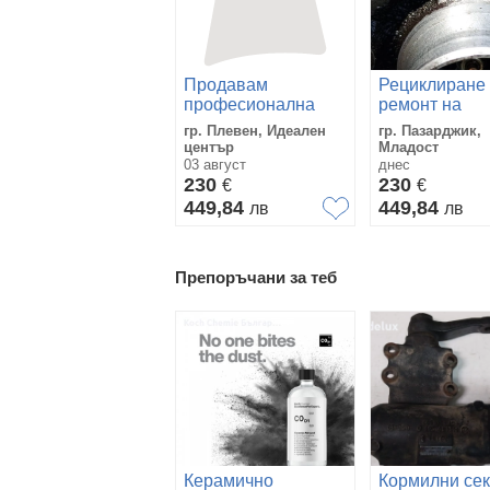
Продавам
Рециклиране
професионална
ремонт на
тримоторна
турбокомпре
гр. Плевен, Идеален
гр. Пазарджик,
прохосмукачка
център
Младост
комплект
03 август
днес
230
230
€
€
449,84
449,84
лв
лв
Препоръчани за теб
Керамично
Кормилни се