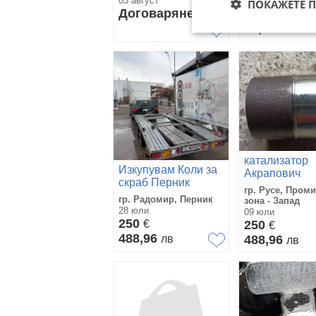
03 август
01 август
ПОКАЖЕТЕ 
Договаряне
10
€
19,56
лв
катализатор
Изкупувам Коли за
Акрапович
скраб Перник
гр. Русе, Пром
Радомир и региона
гр. Радомир, Перник
зона - Запад
28 юли
09 юли
250
€
250
€
488,96
лв
488,96
лв