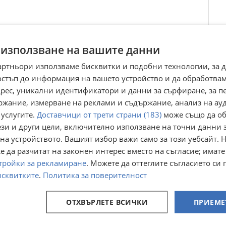
 използване на вашите данни
артньори използваме бисквитки и подобни технологии, за 
Преглеждания:
6 761
☆
☆
☆
☆
☆
остъп до информация на вашето устройство и да обработва
адрес, уникални идентификатори и данни за сърфиране, за 
ржание, измерване на реклами и съдържание, анализ на ау
 услугите.
Доставчици от трети страни (183)
може също да об
ези и други цели, включително използване на точни данни 
на устройството. Вашият избор важи само за този уебсайт. 
 да разчитат на законен интерес вместо на съгласие; имате
тройки за рекламиране
. Можете да оттеглите съгласието си 
исквитките
.
Политика за поверителност
реон
Нов фреон R134A
Мобилна станция
ОТХВЪРЛЕТЕ ВСИЧКИ
ПРИЕМЕ
за зареждане с
фреон
нишора
гр. Варна
гр. Бургас, Акациите