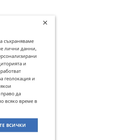
×
да съхраняваме
ме лични данни,
персонализирани
диторията и
работват
за геолокация и
Някои
 право да
по всяко време в
ТЕ ВСИЧКИ