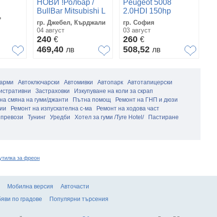
НОВИ !Ролбар /
Peugeot 5008
К
BullBar Mitsubishi L
2.0HDI 150hp
к
ки
,
200
CR
гр. Джебел, Кърджали
гр. София
гр
04 август
03 август
01
240
260
2
€
€
469,40
508,52
4
лв
лв
арми
Автоключарски
Автомивки
Автопарк
Автотапицерски
истративни
Застраховки
Изкупуване на коли за скрап
а смяна на гуми/джанти
Пътна помощ
Ремонт на ГНП и дюзи
ции
Ремонт на изпускателна с-ма
Ремонт на ходова част
 превози
Тунинг
Уредби
Хотел за гуми /Tyre Hotel/
Пастиране
утилка за фреон
Мобилна версия
Авточасти
яви по градове
Популярни търсения