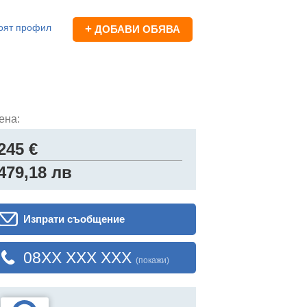
оят профил
+
ДОБАВИ ОБЯВА
ена:
245 €
479,18 лв
Изпрати съобщение
08XX XXX XXX
(покажи)