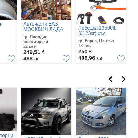
 и
Авточасти ВАЗ
Лебедка 13500lb
МОСКВИЧ ЛАДА
(6123кг) със
сори
НИВА И ДРУГИ
гр. Пловдив,
синтетично въже
гр. Варна, Център
Беломорски
18 юли
22 юни
250
249,51
€
€
488,96
488
лв
лв
кторни