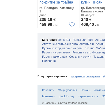
покритие за трайна
кутии Нисан,
и надеждна защита
Тойота, Сузу
гр. Пловдив, Каменица
гр. Благоевград
на автомобила -
1
Бялата висота
Koch-Chemie -
днес
04 август
Ceramic Allround C0
235,19
240
€
€
01
459,99
469,40
лв
лв
Категории:
Drink Taxi
Rent a car
Taxi
Автоал
Автотенекеджийски и автобояджийски
Админ
Вулканизатор, баланс на гуми
Лизинг
Мобилн
Ремонт на двигатели
Ремонт на ел. Инстала
Ремонт тахографи
Сервизни услуги
Товарни
Полиране
Популярни търсения:
програматор за пералня
б
Контакти
Общи условия
Помощ
Реклама
Магазини
Black Friday
Карта на сайта
Об
© Bazar.BG - сайт за безплатни обяви.