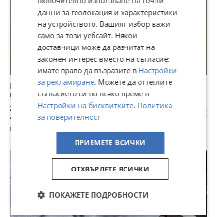
включително използване на точни
данни за геолокация и характеристики
на устройството. Вашият избор важи
само за този уебсайт. Някои
доставчици може да разчитат на
законен интерес вместо на съгласие;
имате право да възразите в
Настройки
за рекламиране
. Можете да оттеглите
Безконтактно Професионален препарат за измиване
съгласието си по всяко време в
на коли 1:50 / Car wash Брево / 10 литра
Настройки на бисквитките
.
Политика
2,53 €
4,95 лв
за поверителност
гр. Аксаково, Варна, вчера, 08:04
ПРИЕМЕТЕ ВСИЧКИ
ОТХВЪРЛЕТЕ ВСИЧКИ
ПОКАЖЕТЕ ПОДРОБНОСТИ