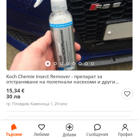
Koch Chemie Insect Remover - препарат за
отстраняване на полепнали насекоми и други
замърсявания
15,34 €
30 лв
гр. Пловдив, Каменица 1, 29 юли
Търсене
Любими
Съобщения
Профил
Добави