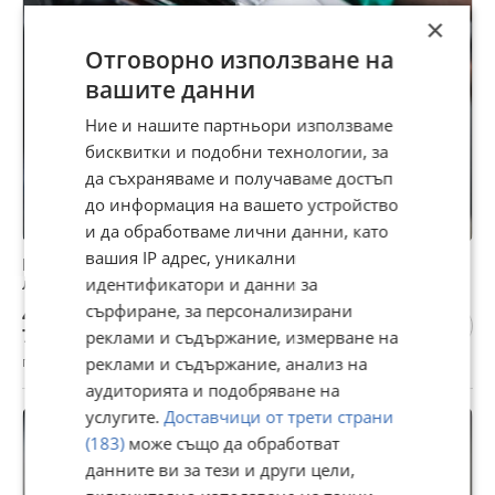
×
Отговорно използване на
вашите данни
Ние и нашите партньори използваме
бисквитки и подобни технологии, за
да съхраняваме и получаваме достъп
до информация на вашето устройство
и да обработваме лични данни, като
вашия IP адрес, уникални
Препарат за лесно и бързо чистене на остатъци от
лепила, смоли и др. - Koch Chemie Eulex M
идентификатори и данни за
сърфиране, за персонализирани
40,90 €
79,99 лв
реклами и съдържание, измерване на
гр. Пловдив, Каменица 1, днес, 06:55
реклами и съдържание, анализ на
аудиторията и подобряване на
услугите.
Доставчици от трети страни
(183)
може също да обработват
данните ви за тези и други цели,