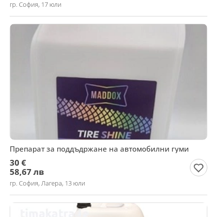
гр. София, 17 юли
Препарат за поддъдржане на автомобилни гуми
30 €
58,67 лв
гр. София, Лагера, 13 юли