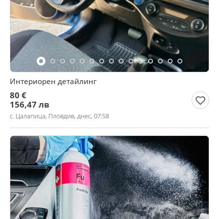
Интериорен детайлинг
80 €
156,47 лв
с. Цалапица, Пловдив, днес, 07:58