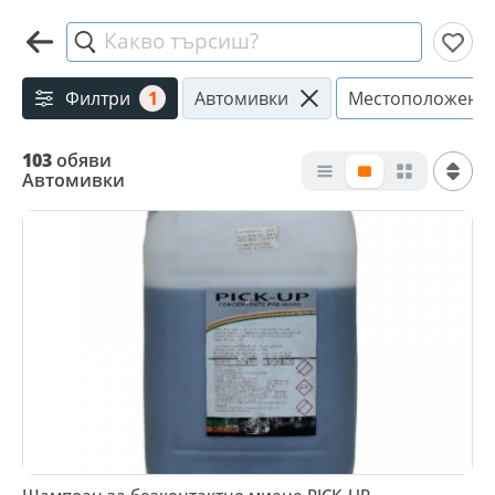
Какво търсиш?
Филтри
1
Автомивки
Местоположени
103
обяви
Автомивки