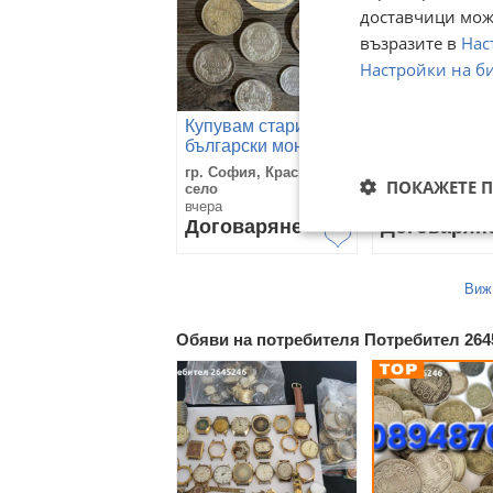
доставчици може
възразите в
Нас
Настройки на б
Купувам стари
Купувам стар
български монети
БЪЛГАРСКИ
банкноти (пр
гр. София, Красно
гр. София, Кра
ПОКАЖЕТЕ 
1945 г. и кон
село
село
емисии)
вчера
вчера
Договаряне
Договарян
Виж
Обяви на потребителя Потребител 264