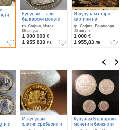
и
Купувам стари
Изкупувам стари
нети
български монети
картини на
руги
български
гр. София, Изток
гр. София, Банишора
художници
06 август
06 август
1 000 000
1 000
€
€
1 955 830
1 955,83
лв
лв
Изкупувам
Купувам Български
К
оти и
златни,сребърни и
монети и банкноти
М
Й-
юбилейни монети,