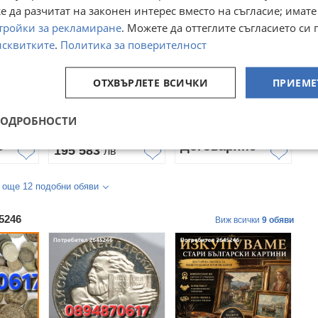
 да разчитат на законен интерес вместо на съгласие; имате
тройки за рекламиране
. Можете да оттеглите съгласието си 
исквитките
.
Политика за поверителност
и
Купувам големи
Български монети
ОТХВЪРЛЕТЕ ВСИЧКИ
ПРИЕМЕ
колекции монети и
еди
банкноти на НАЙ-
сно
гр. София, Овча купел
гр. Нова Загора,
ПОДРОБНОСТИ
кретни
ДОБРИ ЦЕНИ.
Сливен
21 юли
вчера
100 000
€
е
Договаряне
195 583
лв
 още 12 подобни обяви
5246
Виж всички
9 обяви