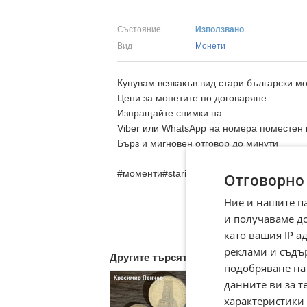
Състояние
Използвано
Вид
Монети
Купувам всякакъв вид стари български мо
Цени за монетите по договаряне
Изпращайте снимки на
Viber или WhatsApp на номера поместен 
Бърз и мигновен отговор до минути
#моменти#staripari#moneti#
kupuvam
#kup
Отговорно
Ние и нашите п
и получаваме д
като вашия IP 
реклами и съдъ
Другите търсят също
подобряване на
данните ви за т
характеристики 