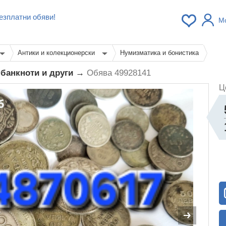
езплатни обяви!
М
Антики и колекционерски
Нумизматика и бонистика
,банкноти и други →
Обява 49928141
Ц