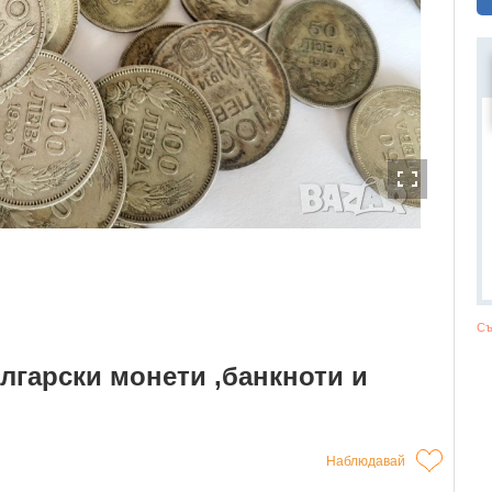
Съ
лгарски монети ,банкноти и
Наблюдавай