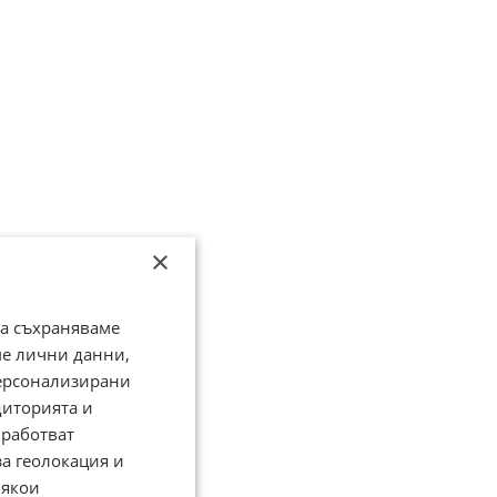
×
да съхраняваме
ме лични данни,
персонализирани
диторията и
работват
за геолокация и
Някои