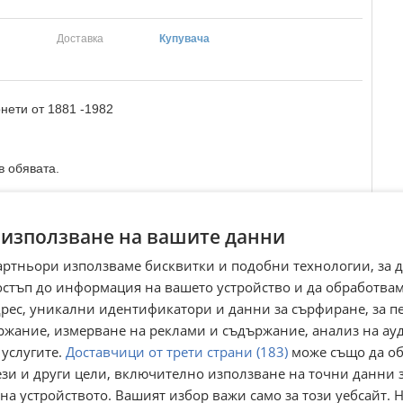
Доставка
Купувача
нети от 1881 -1982
в обявата.
uvammoneti#българскимонети#сребърнипари #старипари
 използване на вашите данни
артньори използваме бисквитки и подобни технологии, за 
Преглеждания:
16 956
остъп до информация на вашето устройство и да обработва
☆
☆
☆
☆
☆
адрес, уникални идентификатори и данни за сърфиране, за 
ржание, измерване на реклами и съдържание, анализ на ау
 услугите.
Доставчици от трети страни (183)
може също да об
ези и други цели, включително използване на точни данни 
на устройството. Вашият избор важи само за този уебсайт. 