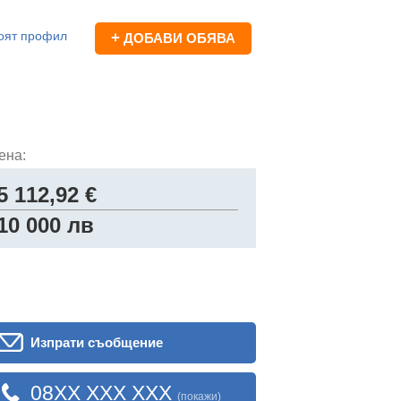
оят профил
+
ДОБАВИ ОБЯВА
ена:
5 112,92 €
10 000 лв
Изпрати съобщение
08XX XXX XXX
(покажи)