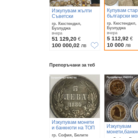
Купувам стар
Изкупувам жълти
български мо
Съветски
,банкноти и д
часовници
гр. Кюстендил,
гр. Кюстендил,
,неработен и
Бузлуджа
Бузлуджа
счупени
вчера
вчера
5 112,92
51 129,20
€
€
10 000
100 000,02
лв
лв
Препоръчани за теб
Изкупувам монети
Изкупувам
и банкноти на ТОП
монети,банкн
ЦЕНИ.
гр. София, Белите
антики на НА