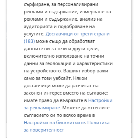
сърфиране, за персонализирани
Потребител
реклами и съдържание, измерване на
реклами и съдържание, анализ на
аудиторията и подобряване на
услугите.
Доставчици от трети страни
(183)
може също да обработват
данните ви за тези и други цели,
включително използване на точни
данни за геолокация и характеристики
на устройството. Вашият избор важи
АДРЕС КАРЛОВО
само за този уебсайт. Някои
В Bazar.BG от 26 октомври 2015г.
доставчици може да разчитат на
Последно активен 06 август в 15:05 ч.
законен интерес вместо на съгласие;
имате право да възразите в
Настройки
115 Обяви
за рекламиране
. Можете да оттеглите
Още оферти на https://addresskarlovo.imot.bg
съгласието си по всяко време в
Настройки на бисквитките
.
Политика
за поверителност