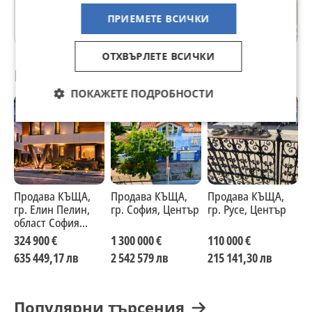
с. Соколица
ПРИЕМЕТЕ ВСИЧКИ
Пловдив
ОТХВЪРЛЕТЕ ВСИЧКИ
Препоръчани за теб
ПОКАЖЕТЕ ПОДРОБНОСТИ
Продава КЪЩА,
Продава КЪЩА,
Продава КЪЩА,
П
гр. Елин Пелин,
гр. София, Център
гр. Русе, Център
г
област София
Г
област
324 900 €
1 300 000 €
110 000 €
3
635 449,17 лв
2 542 579 лв
215 141,30 лв
6
Популярни търсения