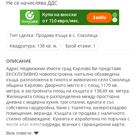
Не се начислява ДДС
Тип сделка:
Продава Къща в с. Соколица
Квадратура:
138 кв. м.
Брой етажи:
1
ОПИСАНИЕ
Адрес Недвижими Имоти град Карлово Ви представя
ЕКСКЛУЗИВНО новопостроена, напълно обзаведена
къща, разположена в тихото и живописно село Соколица,
община Карлово. Дворното място е с площ 1170 кв.
метра, а застроената площ на къщата е 138,49 кв. метра.
Жилищната площ е разпределена между просторна
дневна с модерна кухня, три спални, едната е със
собствена гардеробна, баня с тоалетна, килер/складово
помещение, веранда. Къщата се продава с наличното
стилно обзавеждане. Кухнята е изработена по поръчка с
висок клас електроуреди, всички с гаранционни карти.
Отоплението на къщата е с климатици във всяка стая.
Къщата притежава Удостоверение за въвеждане в