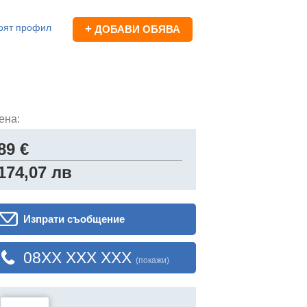
оят профил
+
ДОБАВИ ОБЯВА
ена:
89 €
174,07 лв
Изпрати съобщение
08XX XXX XXX
(покажи)