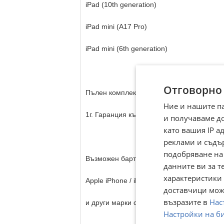
iPad (10th generation)
iPad mini (A17 Pro)
iPad mini (6th generation)
Отговорно
Пълен комплект!
Ние и нашите п
1г. Гаранция към Apple!
и получаваме д
като вашия IP 
реклами и съдъ
подобряване на
Възможен бартер за :
данните ви за т
характеристики 
Apple iPhone / iPad / Macbook
доставчици може
възразите в
Нас
и други марки смартфони / лаптопи / табл
Настройки на б