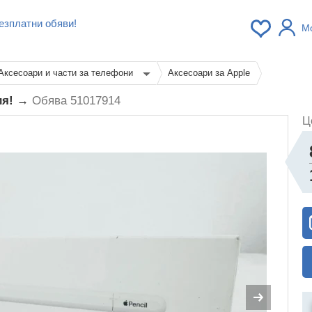
езплатни обяви!
М
Аксесоари и части за телефони
Аксесоари за Apple
ция! →
Обява 51017914
Ц