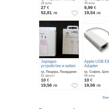
USB-C кабел | 27 €
28 юли
30 юли
за комплекта
27
9,99
€
€
52,81
19,54
лв
лв
Зарядно
Apple USB Et
устройство и кабел
Adapter
за Apple - USB-C,
Оригинално
гр. Пещера, Пазарджик
гр. София, Цен
20W, бяло
01 август
09 юли
10
10
€
€
19,56
19,56
лв
лв
Виж