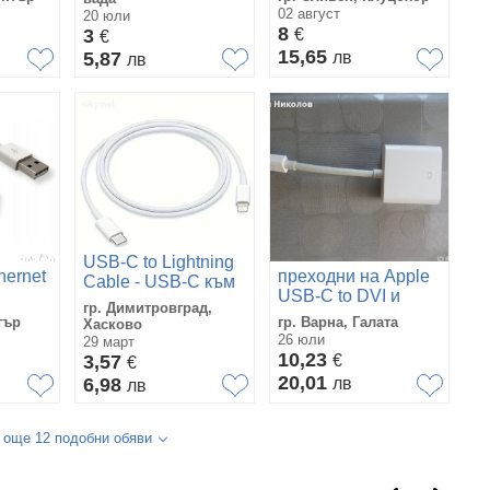
– Нов комплект
преносим
02 август
20 юли
8
3
€
€
15,65
5,87
лв
лв
USB-C to Lightning
hernet
преходни на Apple
Cable - USB-C към
USB-C to DVI и
Lightning кабел за
гр. Димитровград,
HDMI to DVI кабел
Apple устройства с
тър
гр. Варна, Галата
Хасково
Lightning порт - 100
26 юли
29 март
10,23
см
3,57
€
€
20,01
6,98
лв
лв
 още 12 подобни обяви