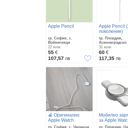
Apple Pencil
Apple Pencil 
поколение)
гр. София, с.
гр. Пловдив,
Войнеговци
Асеновградско
22 юли
31 юли
55
60
€
€
107,57
117,35
лв
лв
🍎 Оригинално
Мобилнo зар
Apple Watch
за Apple Watc
зарядно (USB-C) +
USB C и USB
гр. София, с. Чепинци
гр. Пловдив, Ц