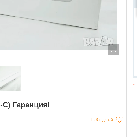
Съ
-C) Гаранция!
Наблюдавай