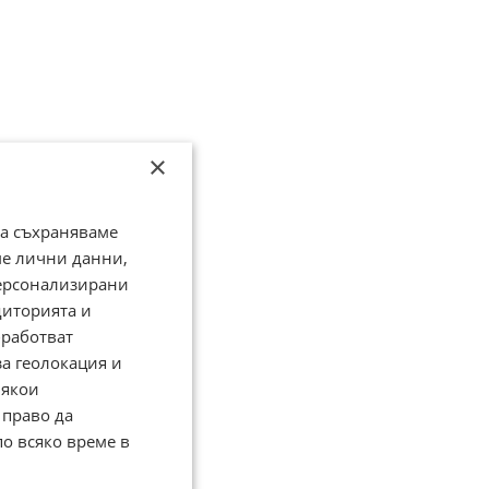
×
да съхраняваме
ме лични данни,
персонализирани
диторията и
работват
за геолокация и
Някои
 право да
по всяко време в