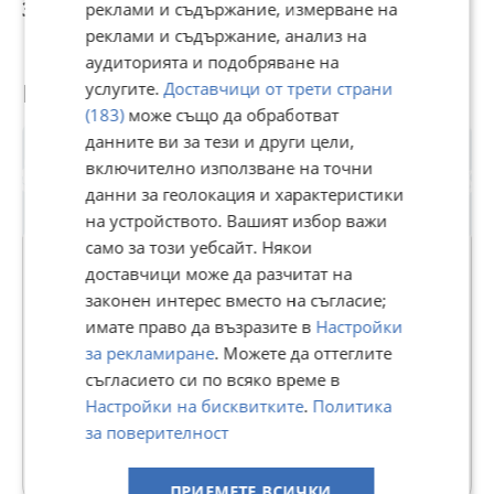
343 365,51 лв
328 579,44 лв
300 405,71 лв
3
реклами и съдържание, измерване на
реклами и съдържание, анализ на
аудиторията и подобряване на
Потребител
услугите.
Доставчици от трети страни
(183)
може също да обработват
данните ви за тези и други цели,
включително използване на точни
данни за геолокация и характеристики
на устройството. Вашият избор важи
само за този уебсайт. Някои
доставчици може да разчитат на
законен интерес вместо на съгласие;
ВИВАЛ
имате право да възразите в
Настройки
В Bazar.BG от 11 септември 2013г.
за рекламиране
. Можете да оттеглите
Последно активен вчера в 13:49 ч.
съгласието си по всяко време в
Настройки на бисквитките
.
Политика
17 Обяви
за поверителност
Още оферти на https://vival.imot.bg
ПРИЕМЕТЕ ВСИЧКИ