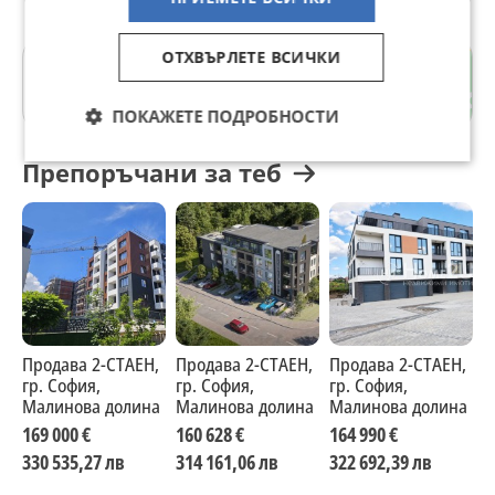
ОТХВЪРЛЕТЕ ВСИЧКИ
Малинова долина
гр. София
ПОКАЖЕТЕ ПОДРОБНОСТИ
Препоръчани за теб
Продава 2-СТАЕН,
Продава 2-СТАЕН,
Продава 2-СТАЕН,
П
гр. София,
гр. София,
гр. София,
г
Малинова долина
Малинова долина
Малинова долина
М
169 000 €
160 628 €
164 990 €
1
330 535,27 лв
314 161,06 лв
322 692,39 лв
2