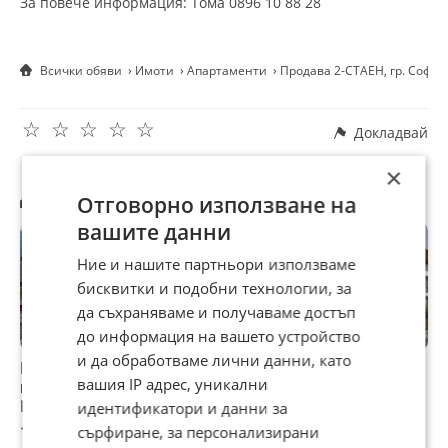
За повече информация: Тома 0896 10 88 28
Всички обяви
Имоти
Апартаменти
Продава 2-СТАЕН, гр. Софи
☆
☆
☆
☆
☆
Докладвай
×
Другите търсят също
Отговорно използване на
вашите данни
Ние и нашите партньори използваме
бисквитки и подобни технологии, за
да съхраняваме и получаваме достъп
до информация на вашето устройство
и да обработваме лични данни, като
Продава 2-СТАЕН,
Продава 2-СТАЕН,
Продава 2-СТАЕН,
П
вашия IP адрес, уникални
гр. София,
гр. София,
гр. София,
г
Малинова долина
Малинова долина
Малинова долина
М
идентификатори и данни за
175 560 €
168 000 €
153 595 €
1
сърфиране, за персонализирани