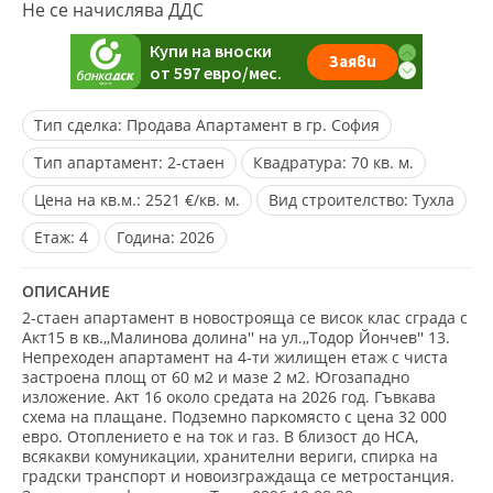
Не се начислява ДДС
Тип сделка:
Продава Апартамент в гр. София
Тип апартамент:
2-стаен
Квадратура:
70 кв. м.
Цена на кв.м.:
2521 €/кв. м.
Вид строителство:
Тухла
Eтаж:
4
Година:
2026
ОПИСАНИЕ
2-стаен апартамент в новострояща се висок клас сграда с
Акт15 в кв.,,Малинова долина'' на ул.,,Тодор Йончев'' 13.
Непреходен апартамент на 4-ти жилищен етаж с чиста
застроена площ от 60 м2 и мазе 2 м2. Югозападно
изложение. Акт 16 около средата на 2026 год. Гъвкава
схема на плащане. Подземно паркомясто с цена 32 000
евро. Отоплението е на ток и газ. В близост до НСА,
всякакви комуникации, хранителни вериги, спирка на
градски транспорт и новоизграждаща се метростанция.