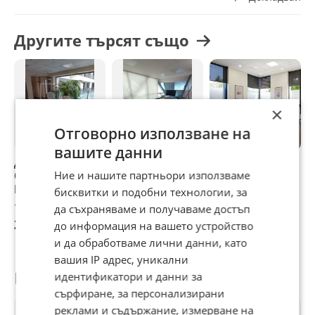
помещение или разделяне на няколко отделни зони
🔹 Гъвкаво вътрешно разпределение, според нуждите на
наемателя
Другите търсят също
📌 Отличен избор за бизнес, който търси централна
локация, видимост и престиж.
📞 Свържете се с нас за повече информация и оглед!
×
Отговорно използване на
вашите данни
Дава под наем
Дава под наем
Дава под наем
Д
Ние и нашите партньори използваме
ОФИС, гр.
ОФИС, гр.
ОФИС, гр.
О
Пловдив, Център
Пловдив, Център
Пловдив, Център
П
бисквитки и подобни технологии, за
1 300 €
1 060 €
1 118 €
1
да съхраняваме и получаваме достъп
2 542,58 лв
2 073,18 лв
2 186,62 лв
2
до информация на вашето устройство
и да обработваме лични данни, като
вашия IP адрес, уникални
Потребител
идентификатори и данни за
сърфиране, за персонализирани
реклами и съдържание, измерване на