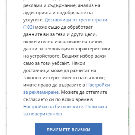
реклами и съдържание, анализ на
аудиторията и подобряване на
услугите.
Доставчици от трети страни
(183)
може също да обработват
данните ви за тези и други цели,
включително използване на точни
ЕСТЕЙТ ШОП
данни за геолокация и характеристики
В Bazar.BG от 04 октомври 2022г.
на устройството. Вашият избор важи
Последно активен вчера в 11:53 ч.
само за този уебсайт. Някои
доставчици може да разчитат на
338 Обяви
законен интерес вместо на съгласие;
имате право да възразите в
Настройки
Още оферти на https://estateshop22.imot.bg
за рекламиране
. Можете да оттеглите
съгласието си по всяко време в
Настройки на бисквитките
.
Политика
Център
за поверителност
гр. Пловдив
ПРИЕМЕТЕ ВСИЧКИ