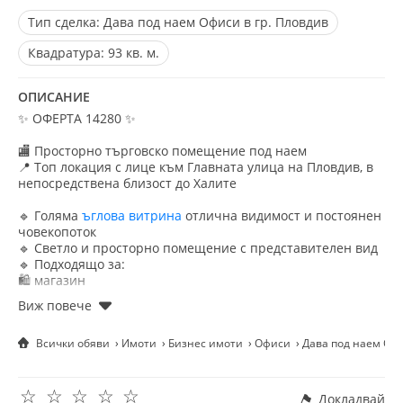
Тип сделка:
Дава под наем Офиси в гр. Пловдив
Квадратура:
93 кв. м.
ОПИСАНИЕ
✨ ОФЕРТА 14280 ✨
🏬 Просторно търговско помещение под наем
📍 Топ локация с лице към Главната улица на Пловдив, в
непосредствена близост до Халите
🔹 Голяма
ъглова витрина
отлична видимост и постоянен
човекопоток
🔹 Светло и просторно помещение с представителен вид
🔹 Подходящо за:
🛍️ магазин
💇‍♀️ салон за красота / фризьорски салон
💅 студио за естетични услуги
🏢 шоурум
Всички обяви
Имоти
Бизнес имоти
Офиси
Дава под наем ОФИ
🧑‍⚕️ кабинет / студио за услуги
📦 офис с търговска част
☆
☆
☆
☆
☆
🔹 Възможност за функционално обособяване складово
Докладвай