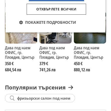
Препоръчани за теб
ОТХВЪРЛЕТЕ ВСИЧКИ
ПОКАЖЕТЕ ПОДРОБНОСТИ
Дава под наем
Дава под наем
Дава под наем
Д
ОФИС, гр.
ОФИС, гр.
ОФИС, гр.
О
Пловдив, Център
Пловдив, Център
Пловдив, Център
П
350 €
379 €
450 €
5
684,54 лв
741,26 лв
880,12 лв
9
Популярни търсения
фризьорски салон под наем